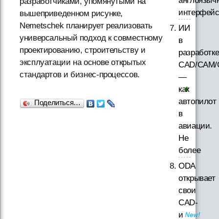
англоязыч
разработчиками, упомянутыми на
интерфей
вышеприведенном рисунке,
Nemetschek планирует реализовать
ИИ
универсальный подход к совместному
в
проектированию, строительству и
разработк
эксплуатации на основе открытых
CAD/CAM/
стандартов и бизнес-процессов.
—
как
автопилот
Поделиться…
в
авиации.
Не
более
ODA
открывает
свои
CAD-
и