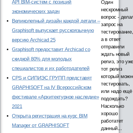
API BIM-систем с позиций
Один
нескромный
экономических задач
вопрос - дела
Великолепный дизайн каждой детали –
запрос на
Graphisoft выпускает русскоязычную
тестирование
а в ответ
версию Archicad 25
отправили
Graphisoft предоставит Archicad со
ждать новый
скидкой 80% для молодых
релиз, это уж
специалистов и их работодателей
тот релиз
который можн
CPS и СИПИЭС ГРУПП представят
тестировать,
GRAPHISOFT на IV Всероссийском
или надо ещё
фестивале «Архитектурное наследие»
подождать?
Насколько
2021
хорошо
Открыта регистрация на курс BIM
работатет
Manager от GRAPHISOFT
данный...