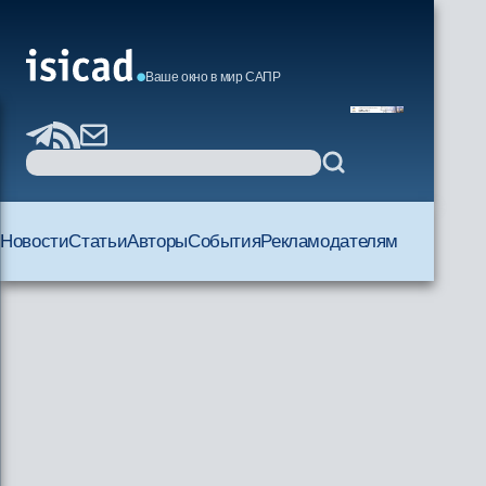
Ваше окно в мир САПР
Новости
Статьи
Авторы
События
Рекламодателям