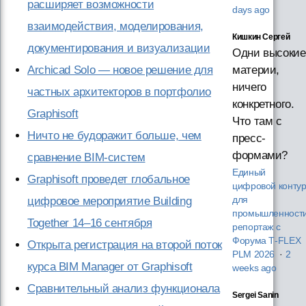
расширяет возможности
days ago
взаимодействия, моделирования,
Кишкин Сергей
документирования и визуализации
Одни высокие
материи,
Archicad Solo — новое решение для
ничего
частных архитекторов в портфолио
конкретного.
Graphisoft
Что там с
Ничто не будоражит больше, чем
пресс-
формами?
сравнение BIM-систем
Единый
Graphisoft проведет глобальное
цифровой конту
для
цифровое мероприятие Building
промышленности
Together 14–16 сентября
репортаж с
Форума T‑FLEX
Открыта регистрация на второй поток
PLM 2026
·
2
курса BIM Manager от Graphisoft
weeks ago
Сравнительный анализ функционала
Sergei Sanin