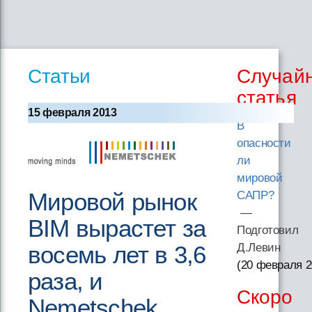
Статьи
Случай
статья
15 февраля 2013
В
опасности
ли
мировой
Мировой рынок
САПР?
—
BIM вырастет за
Подготовил
восемь лет в 3,6
Д.Левин
(20 февраля 
раза, и
Скоро
Nemetschek