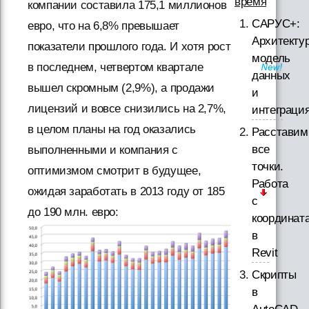
время
компании составила 175,1 миллионов
САРУС+:
евро, что на 6,8% превышает
Архитектур
показатели прошлого года. И хотя рост
модель
в последнем, четвертом квартале
данных
вышел скромным (2,9%), а продажи
и
лицензий и вовсе снизились на 2,7%,
интеграци
в целом планы на год оказались
Расставим
все
выполненными и компания с
точки.
оптимизмом смотрит в будущее,
Работа
ожидая заработать в 2013 году от 185
с
до 190 млн. евро:
координат
в
Revit
Скрипты
в