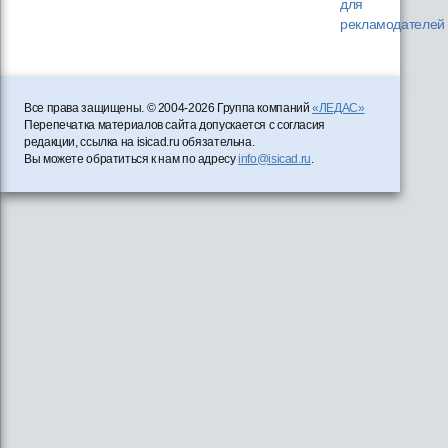
для
рекламодателей
Все права защищены. © 2004-2026 Группа компаний
«ЛЕДАС»
Перепечатка материалов сайта допускается с согласия
редакции, ссылка на isicad.ru обязательна.
Вы можете обратиться к нам по адресу
info@isicad.ru
.