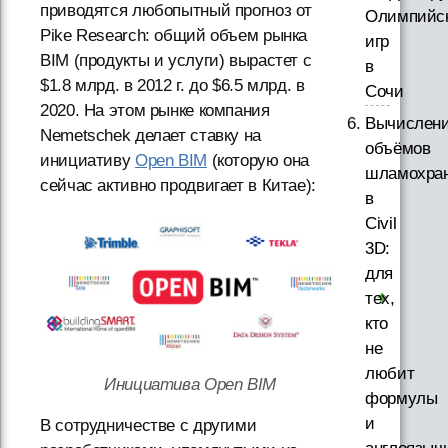
приводятся любопытный прогноз от
Олимпийс
Pike Research: общий объем рынка
игр
BIM (продукты и услуги) вырастет с
в
$1.8 млрд. в 2012 г. до $6.5 млрд. в
Сочи
2020. На этом рынке компания
Вычислен
Nemetschek делает ставку на
объёмов
инициативу
Open BIM
(которую она
шламохра
сейчас активно продвигает в Китае):
в
Civil
3D:
для
тех,
кто
не
любит
Инициатива Open BIM
формулы
и
В сотрудничестве с другими