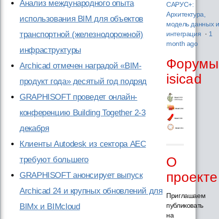
Анализ международного опыта
САРУС+:
Архитектура,
использования BIM для объектов
модель данных 
транспортной (железнодорожной)
интеграция
·
1
month ago
инфраструктуры
Форумы
Archicad отмечен наградой «BIM-
isicad
продукт года» десятый год подряд
GRAPHISOFT проведет онлайн-
конференцию Building Together 2‑3
декабря
Клиенты Autodesk из сектора AEC
О
требуют большего
проекте
GRAPHISOFT анонсирует выпуск
Archicad 24 и крупных обновлений для
Приглашаем
публиковать
BIMx и BIMcloud
на