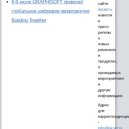
8-9 июля GRAPHISOFT проведет
сайте
isicad.ru
глобальное цифровое мероприятие
новости
Building Together
и
пресс-
релизы
о
новых
решениях
и
продуктах,
о
проводимых
мероприятиях
и
другую
информацию.
Адрес
для
корреспонденци
-
info@isicad.ru