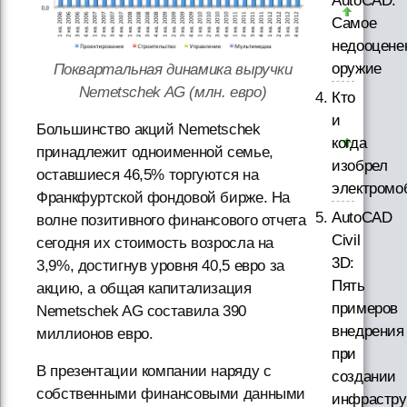
AutoCAD.
Самое
недооцене
оружие
Поквартальная динамика выручки
Nemetschek AG (млн. евро)
Кто
и
Большинство акций Nemetschek
когда
принадлежит одноименной семье,
изобрел
оставшиеся 46,5% торгуются на
электромо
Франкфуртской фондовой бирже. На
AutoCAD
волне позитивного финансового отчета
Civil
сегодня их стоимость возросла на
3D:
3,9%, достигнув уровня 40,5 евро за
Пять
акцию, а общая капитализация
примеров
Nemetschek AG составила 390
внедрения
миллионов евро.
при
В презентации компании наряду с
создании
собственными финансовыми данными
инфрастру