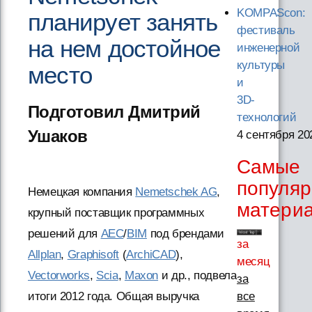
KOMPAScon:
планирует занять
фестиваль
на нем достойное
инженерной
культуры
место
и
3D-
Подготовил Дмитрий
технологий
Ушаков
4 сентября 20
Самые
популя
Немецкая компания
Nemetschek AG
,
матери
крупный поставщик программных
решений для
AEC
/
BIM
под брендами
за
Allplan
,
Graphisoft
(
ArchiCAD
),
месяц
Vectorworks
,
Scia
,
Maxon
и др., подвела
за
все
итоги 2012 года. Общая выручка