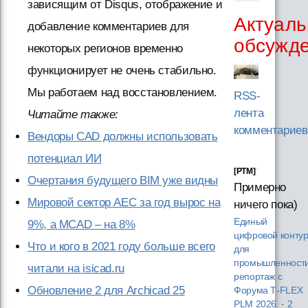
зависящим от Disqus, отображение и
Актуаль
добавление комментариев для
обсужд
некоторых регионов временно
функционирует не очень стабильно.
Мы работаем над восстановлением.
RSS-
лента
Читайте также:
комментариев
Вендоры CAD должны использовать
потенциал ИИ
[PTM]
Очертания будущего BIM уже видны
Примерно
Мировой сектор AEC за год вырос на
ничего пока)
Единый
9%, а MCAD – на 8%
цифровой конту
Что и кого в 2021 году больше всего
для
промышленности
читали на isicad.ru
репортаж с
Обновление 2 для Archicad 25
Форума T‑FLEX
PLM 2026
·
2