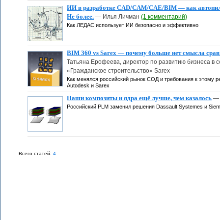
ИИ в разработке CAD/CAM/CAE/BIM — как автопило
Не более.
— Илья Личман
(1 комментарий)
Как ЛЕДАС использует ИИ безопасно и эффективно
BIM 360 vs Sarex — почему больше нет смысла сра
Татьяна Ерофеева, директор по развитию бизнеса в 
«Гражданское строительство» Sarex
Как менялся российский рынок СОД и требования к этому 
Autodesk и Sarex
Наши композиты и ядра ещё лучше, чем казалось
— 
Российский PLM заменил решения Dassault Systemes и Sie
Всего статей:
4