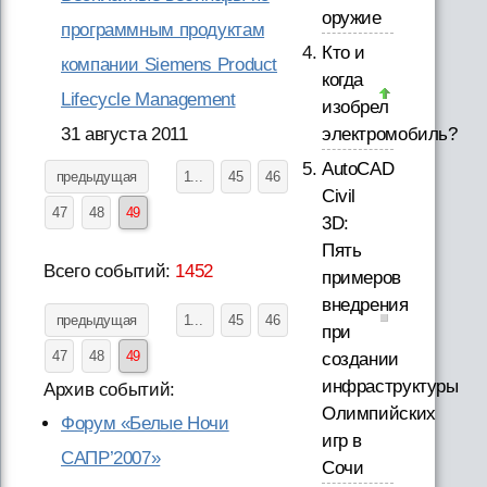
оружие
программным продуктам
Кто и
компании Siemens Product
когда
Lifecycle Management
изобрел
31 августа 2011
электромобиль?
AutoCAD
предыдущая
1...
45
46
Civil
47
48
49
3D:
Пять
Всего событий:
1452
примеров
внедрения
предыдущая
1...
45
46
при
47
48
49
создании
инфраструктуры
Архив событий:
Олимпийских
Форум «Белые Ночи
игр в
САПР’2007»
Сочи