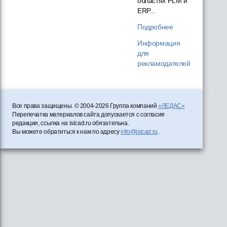
областях PLM и
ERP...
Подробнее
Информация
для
рекламодателей
Все права защищены. © 2004-2026 Группа компаний
«ЛЕДАС»
Перепечатка материалов сайта допускается с согласия
редакции, ссылка на isicad.ru обязательна.
Вы можете обратиться к нам по адресу
info@isicad.ru
.