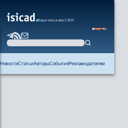
Ваше окно в мир САПР
Новости
Статьи
Авторы
События
Рекламодателям