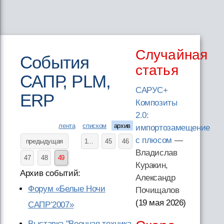
Случайная
События
статья
САПР, PLM,
САРУС+
ERP
Композиты
2.0:
лента
списком
архив
импортозамещение
с плюсом
—
предыдущая
1...
45
46
Владислав
47
48
49
Куракин,
Архив событий:
Александр
Форум «Белые Ночи
Почищалов
(19 мая 2026
)
САПР’2007»
Выставка "Военная техника,