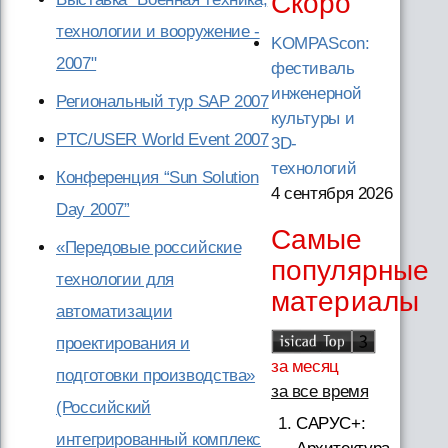
Скоро
технологии и вооружение -
KOMPAScon:
2007"
фестиваль
инженерной
Региональный тур SAP 2007
культуры и
PTC/USER World Event 2007
3D-
технологий
Конференция “Sun Solution
4 сентября 2026
Day 2007”
Самые
«Передовые российские
популярные
технологии для
материалы
автоматизации
проектирования и
за месяц
подготовки производства»
за все время
(Российский
САРУС+:
интегрированный комплекс