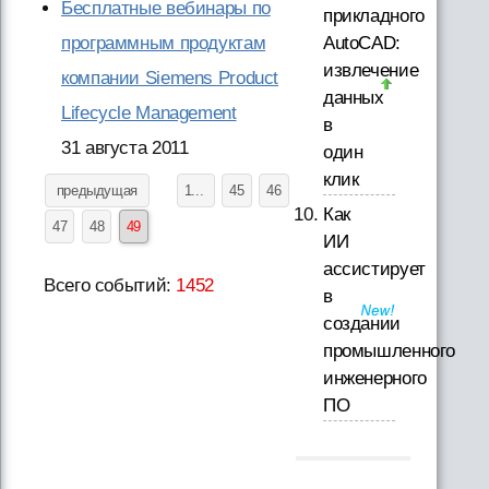
Бесплатные вебинары по
прикладного
программным продуктам
AutoCAD:
извлечение
компании Siemens Product
данных
Lifecycle Management
в
31 августа 2011
один
клик
предыдущая
1...
45
46
Как
47
48
49
ИИ
ассистирует
Всего событий:
1452
в
создании
промышленного
инженерного
ПО