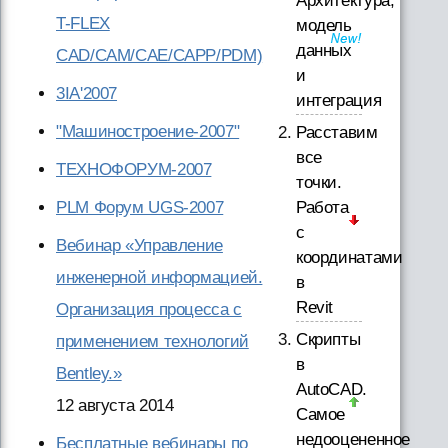
Архитектура,
T-FLEX
модель
данных
CAD/CAM/CAE/CAPP/PDM)
и
3IA'2007
интеграция
"Машиностроение-2007"
Расставим
все
ТЕХНОФОРУМ-2007
точки.
PLM Форум UGS-2007
Работа
с
Вебинар «Управление
координатами
инженерной информацией.
в
Revit
Организация процесса с
Скрипты
применением технологий
в
Bentley.»
AutoCAD.
12 августа 2014
Самое
недооцененное
Бесплатные вебинары по