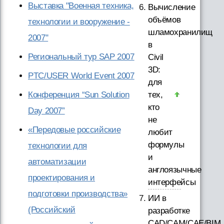
Выставка "Военная техника,
Вычисление
объёмов
технологии и вооружение -
шламохранилищ
2007"
в
Региональный тур SAP 2007
Civil
3D:
PTC/USER World Event 2007
для
Конференция “Sun Solution
тех,
кто
Day 2007”
не
«Передовые российские
любит
формулы
технологии для
и
автоматизации
англоязычные
проектирования и
интерфейсы
подготовки производства»
ИИ в
(Российский
разработке
CAD/CAM/CAE/BIM