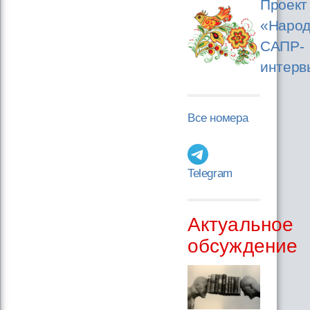
Проект
«Народ
САПР-
интерв
Все номера
Telegram
Актуальное
обсуждение