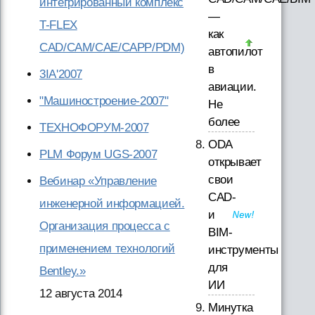
интегрированный комплекс
—
T-FLEX
как
CAD/CAM/CAE/CAPP/PDM)
автопилот
в
3IA'2007
авиации.
"Машиностроение-2007"
Не
более
ТЕХНОФОРУМ-2007
ODA
PLM Форум UGS-2007
открывает
свои
Вебинар «Управление
CAD-
инженерной информацией.
и
Организация процесса с
BIM-
применением технологий
инструменты
для
Bentley.»
ИИ
12 августа 2014
Минутка