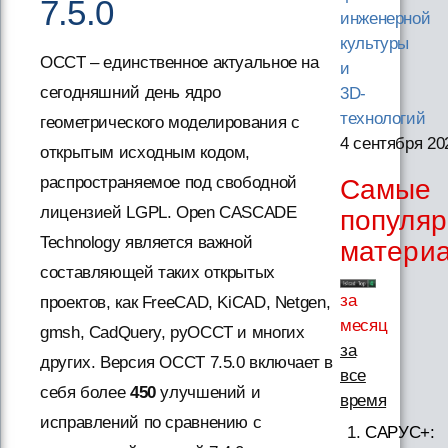
7.5.0
инженерной
культуры
OCCT – единственное актуальное на
и
сегодняшний день ядро
3D-
технологий
геометрического моделирования с
4 сентября 20
открытым исходным кодом,
распространяемое под свободной
Самые
лицензией LGPL. Open CASCADE
популя
Technology является важной
матери
составляющей таких открытых
за
проектов, как FreeCAD, KiCAD, Netgen,
месяц
gmsh, CadQuery, pyOCCT и многих
за
других. Версия OCCT 7.5.0 включает в
все
себя более
450
улучшений и
время
исправлений по сравнению с
САРУС+: