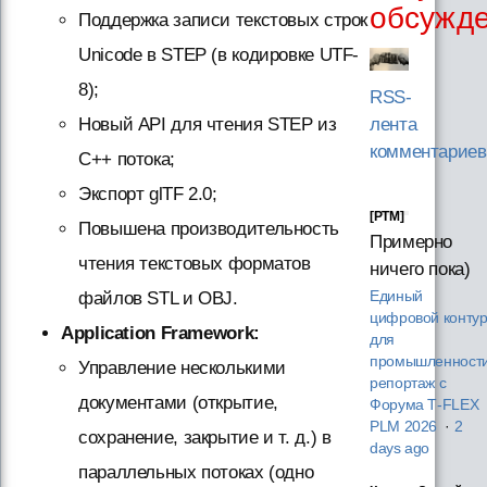
обсужд
Поддержка записи текстовых строк
Unicode в STEP (в кодировке UTF-
8);
RSS-
лента
Новый API для чтения STEP из
комментариев
C++ потока;
Экспорт glTF 2.0;
[PTM]
Повышена производительность
Примерно
чтения текстовых форматов
ничего пока)
Единый
файлов STL и OBJ.
цифровой конту
Application Framework:
для
промышленности
Управление несколькими
репортаж с
документами (открытие,
Форума T‑FLEX
PLM 2026
·
2
сохранение, закрытие и т. д.) в
days ago
параллельных потоках (одно