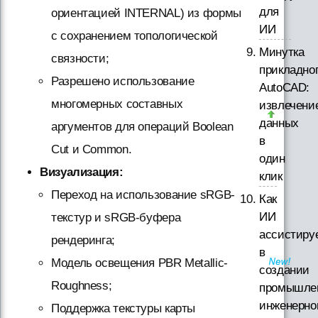
для
ориентацией INTERNAL) из формы
ИИ
с сохранением топологической
Минутка
связности;
прикладно
Разрешено использование
AutoCAD:
многомерных составных
извлечени
данных
аргументов для операций Boolean
в
Cut и Common.
один
Визуализация:
клик
Переход на использование sRGB-
Как
ИИ
текстур и sRGB-буфера
ассистиру
рендеринга;
в
Модель освещения PBR Metallic-
создании
Roughness;
промышле
инженерно
Поддержка текстуры карты