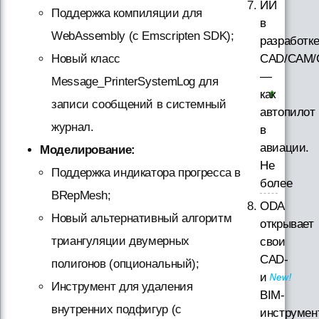
ИИ
Поддержка компиляции для
в
WebAssembly (с Emscripten SDK);
разработк
CAD/CAM/
Новый класс
—
Message_PrinterSystemLog для
как
записи сообщений в системный
автопилот
журнал.
в
авиации.
Моделирование:
Не
Поддержка индикатора прогресса в
более
BRepMesh;
ODA
Новый альтернативный алгоритм
открывает
триангуляции двумерных
свои
CAD-
полигонов (опциональный);
и
Инструмент для удаления
BIM-
внутренних подфигур (с
инструмен