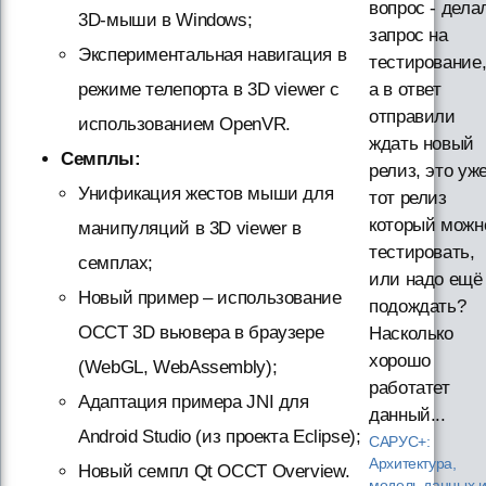
вопрос - дела
3D-мыши в Windows;
запрос на
Экспериментальная навигация в
тестирование
а в ответ
режиме телепорта в 3D viewer с
отправили
использованием OpenVR.
ждать новый
Семплы:
релиз, это уж
Унификация жестов мыши для
тот релиз
который можн
манипуляций в 3D viewer в
тестировать,
семплах;
или надо ещё
Новый пример – использование
подождать?
OCCT 3D вьювера в браузере
Насколько
хорошо
(WebGL, WebAssembly);
работатет
Адаптация примера JNI для
данный...
Android Studio (из проекта Eclipse);
САРУС+:
Архитектура,
Новый семпл Qt OCCT Overview.
модель данных 