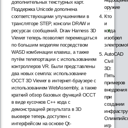
недооцене
дополнительных текстурных карт.
оружие
Поддержка Unicode дополнена
Кто
соответствующими улучшениями в
и
трансляторе STEP, консоли DRAW и
когда
ресурсах сообщений. Draw Harness 3D
изобрел
Viewer теперь позволяет перемещаться
электромо
по большим моделям посредством
WASD комбинации клавиш, а также
AutoCAD
путём телепортации с использованием
Civil
контроллеров VR. Были представлены
3D:
два новых семпла: использование
Пять
OCCT 3D Viewer в интернет-браузере с
примеров
использованием WebAssembly, а также
внедрения
краткий обзор базовых функций OCCT
при
в виде кусочков С++ кода с
создании
демонстрацией результата в 3D
инфрастру
вьювере теперь доступен с
Олимпийс
интерфейсом на основе Qt-
игр