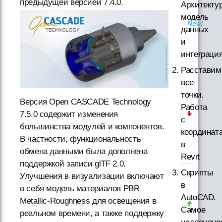
предыдущей версией 7.4.0.
Архитектур
модель
данных
и
интеграци
Расставим
все
точки.
Версия Open CASCADE Technology
Работа
7.5.0 содержит изменения
с
большинства модулей и компонентов.
координат
В частности, функциональность
в
обмена данными была дополнена
Revit
поддержкой записи glTF 2.0.
Скрипты
Улучшения в визуализации включают
в
в себя модель материалов PBR
AutoCAD.
Metallic-Roughness для освещения в
Самое
реальном времени, а также поддержку