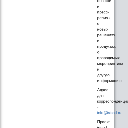
новости
и
пресс-
релизы
о
новых
решениях
и
продуктах,
о
проводимых
мероприятиях
и
другую
информацию.
Адрес
для
корреспонденци
-
info@isicad.ru
Проект
isicad