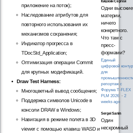
Кишкин Сергей
приложение на поток);
Одни высокие
Наследование атрибутов для
материи,
ничего
повторного использования их
конкретного.
механизмов сохранения;
Что там с
Индикатор прогресса в
пресс-
формами?
TDocStd_Application;
Единый
Оптимизация операции Commit
цифровой конту
для крупных модификаций.
для
промышленности
Draw Test Harness:
репортаж с
Форума T‑FLEX
Многоцветный вывод сообщения;
PLM 2026
·
2
Поддержка символов Unicode в
weeks ago
консоли DRAW в Windows;
Sergei Sanin
Навигация в режиме полета в 3D
Один
нескромный
viewer с помощью клавиш WASD и