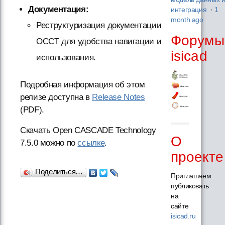
Документация:
интеграция
·
1
month ago
Реструктуризация документации
Форумы
OCCT для удобства навигации и
isicad
использования.
Подробная информация об этом
релизе доступна в
Release Notes
(PDF).
Скачать Open CASCADE Technology
О
7.5.0 можно по
ссылке
.
проекте
Поделиться…
Приглашаем
публиковать
на
сайте
isicad.ru