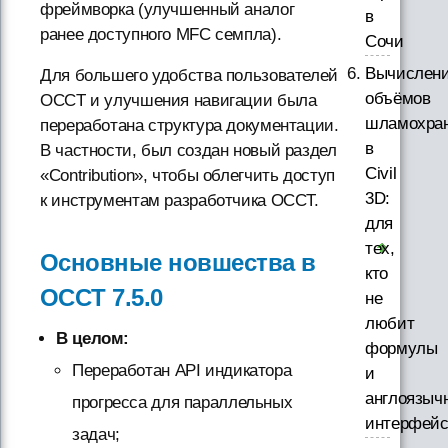
фреймворка (улучшенный аналог
в
ранее доступного MFC семпла).
Сочи
Вычислен
Для большего удобства пользователей
объёмов
OCCT и улучшения навигации была
шламохра
переработана структура документации.
в
В частности, был создан новый раздел
Civil
«Contribution», чтобы облегчить доступ
3D:
к инструментам разработчика OCCT.
для
тех,
Основные новшества в
кто
OCCT 7.5.0
не
любит
В целом:
формулы
Переработан API индикатора
и
англоязыч
прогресса для параллельных
интерфей
задач;