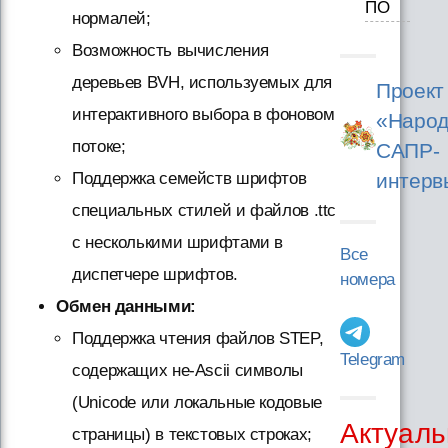
ПО
нормалей;
Возможность вычисления
деревьев BVH, используемых для
Проект
интерактивного выбора в фоновом
«Народ
потоке;
САПР-
интерв
Поддержка семейств шрифтов
специальных стилей и файлов .ttc
с несколькими шрифтами в
Все
диспетчере шрифтов.
номера
Обмен данными:
Поддержка чтения файлов STEP,
Telegram
содержащих не-Ascii символы
(Unicode или локальные кодовые
Актуаль
страницы) в текстовых строках;