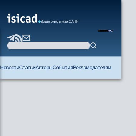
Ваше окно в мир САПР
Новости
Статьи
Авторы
События
Рекламодателям