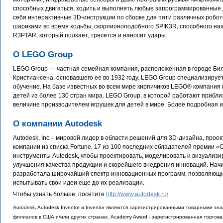
способных двигаться, ходить и выполнять любые запрограммированные
себя интерактивные 3D-инструкции по сборке для пяти различных робо
шариками во время ходьбы, скорпионоподобного SPIK3R, способного на
R3PTAR, который ползает, трясется и наносит удары.
О LEGO Group
LEGO Group — частная семейная компания, расположенная в городе Бил
Кристиансена, основавшего ее во 1932 году. LEGO Group специализирует
обучение. На базе известных во всем мире кирпичиков LEGO® компания
детей из более 130 стран мира. LEGO Group, в которой работают прибли
величине производителем игрушек для детей в мире. Более подробная
О компании Autodesk
Autodesk, Inc – мировой лидер в области решений для 3D-дизайна, прое
компании из списка Fortune, 17 из 100 последних обладателей премии 
инструменты Autodesk, чтобы проектировать, моделировать и визуализир
улучшения качества продукции и скорейшего внедрения инноваций. Начи
разработала широчайший спектр инновационных программ, позволяющи
испытывать свои идеи еще до их реализации.
Чтобы узнать больше, посетите
http://www.autodesk.ru/
Autodesk, Autodesk Inventor и Inventor являются зарегистрированными товарными зна
филиалов в США и/или других странах. Academy Award - зарегистрированная торгова