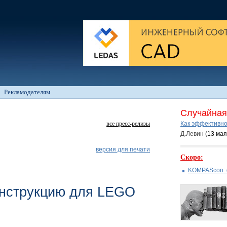
Рекламодателям
Случайная 
все пресс-релизы
Как эффективно
Д.Левин
(13 ма
версия для печати
Скоро:
KOMPAScon: 
инструкцию для LEGO