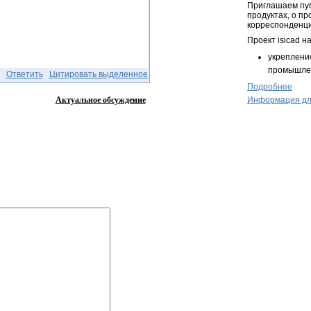
Приглашаем пуб
продуктах, о п
корреспонденц
Проект isicad н
укреплени
промышлен
Ответить
Цитировать выделенное
Подробнее
Информация дл
Актуальное обсуждение