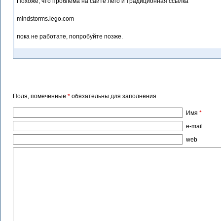
Похоже, что проблема на сайте лего и традиционная ссылка
mindstorms.lego.com
пока не работате, попробуйте позже.
Поля, помеченные
*
обязательны для заполнения
Имя
*
e-mail
web