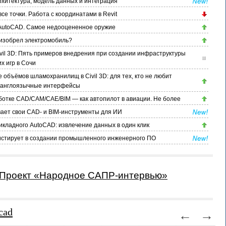
хитектура, модель данных и интеграция
се точки. Работа с координатами в Revit
AutoCAD. Самое недооцененное оружие
а изобрел электромобиль?
vil 3D: Пять примеров внедрения при создании инфраструктуры
х игр в Сочи
 объёмов шламохранилищ в Civil 3D: для тех, кто не любит
 англоязычные интерфейсы
ботке CAD/CAM/CAE/BIM — как автопилот в авиации. Не более
ает свои CAD- и BIM-инструменты для ИИ
икладного AutoCAD: извлечение данных в один клик
истирует в создании промышленного инженерного ПО
Проект «Народное САПР-интервью»
cad
←
→