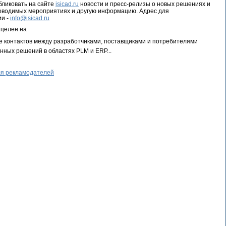
ликовать на сайте
isicad.ru
новости и пресс-релизы о новых решениях и
роводимых мероприятиях и другую информацию. Адрес для
ии -
info@isicad.ru
ацелен на
е контактов между разработчиками, поставщиками и потребителями
ных решений в областях PLM и ERP...
я рекламодателей