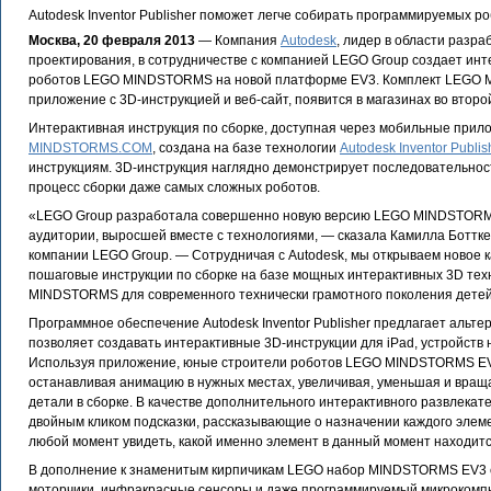
Autodesk Inventor Publisher поможет легче собирать программируемых р
Москва, 20 февраля 2013
— Компания
Autodesk
, лидер в области разр
проектирования, в сотрудничестве с компанией LEGO Group создает ин
роботов LEGO MINDSTORMS на новой платформе EV3. Комплект LEGO 
приложение с 3D-инструкцией и веб-сайт, появится в магазинах во второ
Интерактивная инструкция по сборке, доступная через мобильные прилож
MINDSTORMS.COM
, создана на базе технологии
Autodesk Inventor Publis
инструкциям. 3D-инструкция наглядно демонстрирует последовательнос
процесс сборки даже самых сложных роботов.
«LEGO Group разработала совершенно новую версию LEGO MINDSTORMS 
аудитории, выросшей вместе с технологиями, — сказала Камилла Боттке
компании LEGO Group. — Сотрудничая с Autodesk, мы открываем новое 
пошаговые инструкции по сборке на базе мощных интерактивных 3D те
MINDSTORMS для современного технически грамотного поколения детей
Программное обеспечение Autodesk Inventor Publisher предлагает альт
позволяет создавать интерактивные 3D-инструкции для iPad, устройств н
Используя приложение, юные строители роботов LEGO MINDSTORMS EV3
останавливая анимацию в нужных местах, увеличивая, уменьшая и вращ
детали в сборке. В качестве дополнительного интерактивного развлека
двойным кликом подсказки, рассказывающие о назначении каждого элемен
любой момент увидеть, какой именно элемент в данный момент находитс
В дополнение к знаменитым кирпичикам LEGO набор MINDSTORMS EV3 с
моторчики, инфракрасные сенсоры и даже программируемый микрокомпью