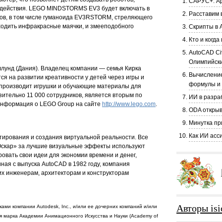
САРУС+: Ар
 действия. LEGO MINDSTORMS EV3 будет включать в
Расставим в
тов, в том числе гуманоида EV3RSTORM, стреляющего
ходить инфракрасные маячки, и змееподобного
Скрипты в 
Кто и когд
AutoCAD Ci
Олимпийски
лунд (Дания). Владелец компании — семья Кирка
Вычисление
ся на развитии креативности у детей через игры и
формулы и
 производит игрушки и обучающие материалы для
зительно 11 000 сотрудников, является вторым по
ИИ в разра
 информация о LEGO Group на сайте
http://www.lego.com
.
ODA открыв
Минутка пр
Как ИИ асс
ктирования и создания виртуальной реальности. Все
«Оскар» за лучшие визуальные эффекты используют
овать свои идеи для экономии времени и денег,
ная с выпуска AutoCAD в 1982 году, компания
х инженерам, архитекторам и конструкторам
Авторы isi
ками компании Autodesk, Inc., и/или ее дочерних компаний и/или
я марка Академии Анимационного Искусства и Науки (Academy of