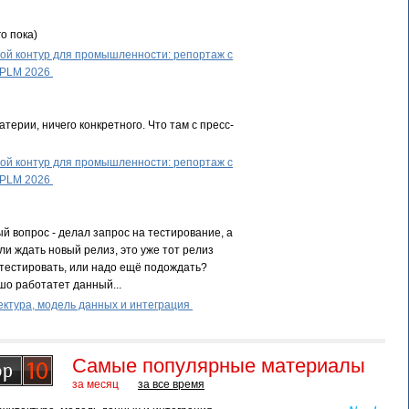
о пока)
й контур для промышленности: репортаж с
 PLM 2026
терии, ничего конкретного. Что там с пресс-
й контур для промышленности: репортаж с
 PLM 2026
й вопрос - делал запрос на тестирование, а
ли ждать новый релиз, это уже тот релиз
тестировать, или надо ещё подождать?
шо работатет данный...
ктура, модель данных и интеграция
Самые популярные материалы
за месяц
за все время