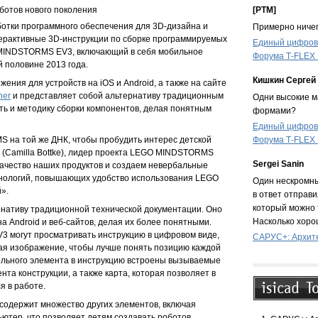
[PTM]
оботов нового поколения
аботки программного обеспечения для 3D-дизайна и
Примерно ничег
терактивные 3D-инструкции по сборке программируемых
Единый цифрово
MINDSTORMS EV3, включающий в себя мобильное
Форума T‑FLEX
й половине 2013 года.
Кишкин Сергей
ения для устройств на iOS и Android, а также на сайте
her
и представляет собой альтернативу традиционным
Одни высокие ма
ть и методику сборки компонентов, делая понятным
формами?
Единый цифрово
Форума T‑FLEX
на той же ДНК, чтобы пробудить интерес детской
 (Camilla Bottke), лидер проекта LEGO MINDSTORMS
Sergei Sanin
качество наших продуктов и создаем невербальные
хнологий, повышающих удобство использования LEGO
Один нескромны
».
в ответ отправи
который можно 
ернативу традиционной технической документации. Оно
Насколько хоро
а Android и веб-сайтов, делая их более понятными.
 могут просматривать инструкцию в цифровом виде,
САРУС+: Архите
ая изображение, чтобы лучше понять позицию каждой
тельного элемента в инструкцию встроены вызываемые
та конструкции, а также карта, которая позволяет в
я в работе.
одержит множество других элементов, включая
тер, что позволяет детям создавать роботов,