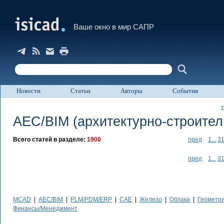
Ваше окно в мир САПР
Новости
Статьи
Авторы
События
т
AEC/BIM
(архитектурно-строите
Всего статей в разделе:
1900
пред
1...
3
пред
1...
3
MCAD
|
AEC/BIM
|
PLM/PDM/ERP
|
CAE
|
Железо
|
Облака
|
Геометр
Финансы/Менеджмент