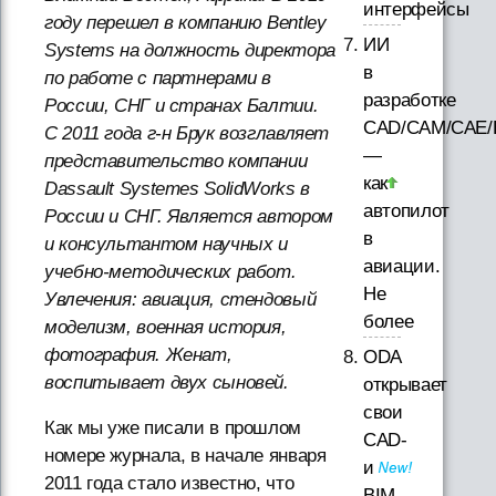
интерфейсы
году перешел в компанию Bentley
ИИ
Systems на должность директора
в
по работе с партнерами в
разработке
России, СНГ и странах Балтии.
CAD/CAM/CAE/
С 2011 года г-н Брук возглавляет
—
представительство компании
как
Dassault Systemes SolidWorks в
автопилот
России и СНГ. Является автором
в
и консультантом научных и
авиации.
учебно-методических работ.
Не
Увлечения: авиация, стендовый
более
моделизм, военная история,
фотография. Женат,
ODA
воспитывает двух сыновей.
открывает
свои
Как мы уже писали в прошлом
CAD-
номере журнала, в начале января
и
2011 года стало известно, что
BIM-