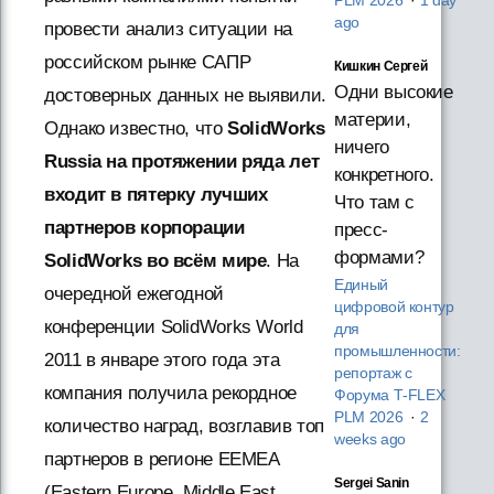
PLM 2026
·
1 day
ago
провести анализ ситуации на
российском рынке САПР
Кишкин Сергей
Одни высокие
достоверных данных не выявили.
материи,
Однако известно, что
SolidWorks
ничего
Russia на протяжении ряда лет
конкретного.
входит в пятерку лучших
Что там с
партнеров корпорации
пресс-
формами?
SolidWorks во всём мире
. На
Единый
очередной ежегодной
цифровой контур
конференции SolidWorks World
для
промышленности:
2011 в январе этого года эта
репортаж с
компания получила рекордное
Форума T‑FLEX
PLM 2026
·
2
количество наград, возглавив топ
weeks ago
партнеров в регионе EEMEA
Sergei Sanin
(Eastern Europe, Middle East,