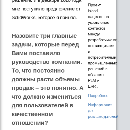
решение, и в декабре 2010 года
Проект
мне поступило предложение от
isicad
нацелен на
SolidWorks, которое я принял.
укрепление
контактов
между
Назовите три главные
разработчиками,
задачи, которые перед
поставщиками
и
Вами поставило
потребителями
руководство компании.
промышленных
решений в
То, что постоянно
областях
должны расти объемы
PLM и
ERP...
продаж – это понятно. А
Подробнее
что должно измениться
для пользователей в
Информация
для
качественном
рекламодателей
отношении?