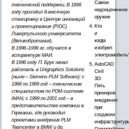
Самое
технической поддержки. В 1996
недооцененное
году проходил 8-месячную
оружие
стажировку в Центре инноваций
Кто
и проектирования (PIDC)
и
Ливерпульского университета
когда
(Великобритания).
изобрел
В 1996–1999 гг. обучался в
электромобиль
аспирантуре МАИ.
В 1996 году П. Брук начал
AutoCAD
работать в Unigraphics Solutions
Civil
(ныне – Siemens PLM Software): с
3D:
1996 по 1999 год – техническим
Пять
специалистом по PDM-системе
примеров
iMAN; с 1999 по 2001 год – в
внедрения
представительстве компании в
при
Германии, где руководил
создании
проектами внедрения PLM
инфраструктур
Teamcenter в BMW и др.
Олимпийских