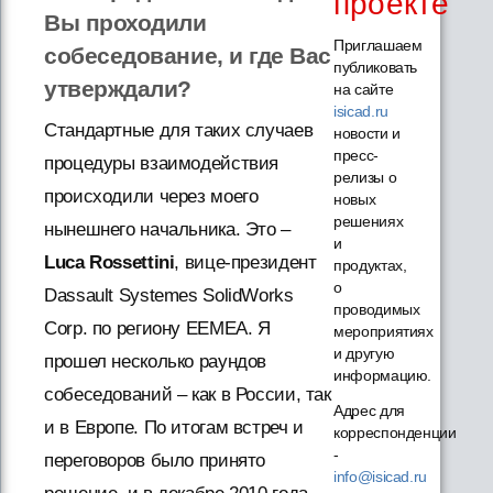
проекте
Вы проходили
Приглашаем
собеседование, и где Вас
публиковать
утверждали?
на сайте
isicad.ru
Стандартные для таких случаев
новости и
пресс-
процедуры взаимодействия
релизы о
происходили через моего
новых
решениях
нынешнего начальника. Это –
и
Luca Rossettini
, вице-президент
продуктах,
о
Dassault Systemes SolidWorks
проводимых
Corp. по региону EEMEA. Я
мероприятиях
и другую
прошел несколько раундов
информацию.
собеседований – как в России, так
Адрес для
и в Европе. По итогам встреч и
корреспонденции
-
переговоров было принято
info@isicad.ru