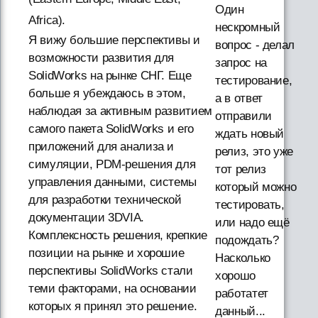
Один
Africa).
нескромный
Я вижу большие перспективы и
вопрос - делал
возможности развития для
запрос на
SolidWorks на рынке СНГ. Еще
тестирование,
больше я убеждаюсь в этом,
а в ответ
наблюдая за активным развитием
отправили
самого пакета SolidWorks и его
ждать новый
приложений для анализа и
релиз, это уже
симуляции, PDM-решения для
тот релиз
управления данными, системы
который можно
для разработки технической
тестировать,
документации 3DVIA.
или надо ещё
Комплексность решения, крепкие
подождать?
позиции на рынке и хорошие
Насколько
перспективы SolidWorks стали
хорошо
теми факторами, на основании
работатет
которых я принял это решение.
данный...