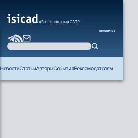
Ваше окно в мир САПР
Новости
Статьи
Авторы
События
Рекламодателям