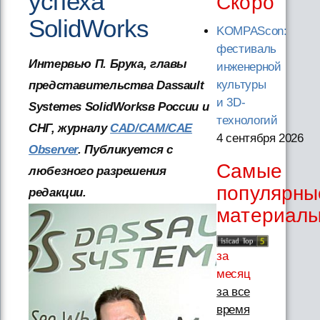
успеха
Скоро
SolidWorks
KOMPAScon:
фестиваль
Интервью П. Брука, главы
инженерной
культуры
представительства Dassault
и 3D-
Systemes SolidWorksв России и
технологий
СНГ, журналу
CAD/CAM/CAE
4 сентября 2026
Observer
. Публикуется с
Самые
любезного разрешения
популярны
редакции.
материал
за
месяц
за все
время