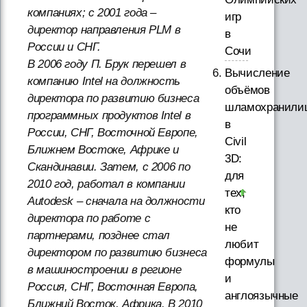
компаниях; с 2001 года –
игр
директор направления PLM в
в
России и СНГ.
Сочи
В 2006 году П. Брук перешел в
Вычисление
компанию Intel на должность
объёмов
директора по развитию бизнеса
шламохранили
программных продуктов Intel в
в
России, СНГ, Восточной Европе,
Civil
Ближнем Востоке, Африке и
3D:
Скандинавии. Затем, с 2006 по
для
2010 год, работал в компании
тех,
Autodesk – сначала на должности
кто
директора по работе с
не
партнерами, позднее стал
любит
директором по развитию бизнеса
формулы
в машиностроении в регионе
и
Россия, СНГ, Восточная Европа,
англоязычные
Ближний Восток, Африка. В 2010