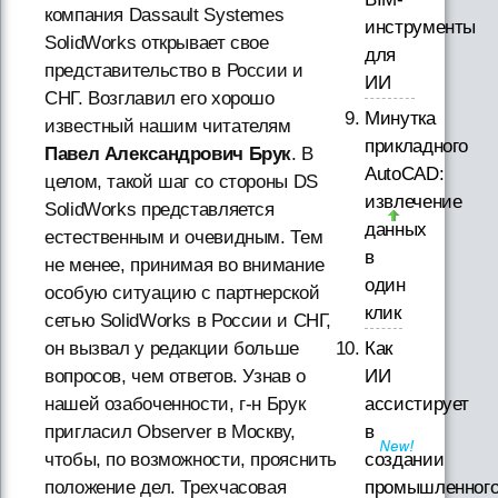
компания Dassault Systemes
инструменты
SolidWorks открывает свое
для
представительство в России и
ИИ
СНГ. Возглавил его хорошо
Минутка
известный нашим читателям
прикладного
Павел Александрович Брук
. В
AutoCAD:
целом, такой шаг со стороны DS
извлечение
SolidWorks представляется
данных
естественным и очевидным. Тем
в
не менее, принимая во внимание
один
особую ситуацию с партнерской
клик
сетью SolidWorks в России и СНГ,
он вызвал у редакции больше
Как
вопросов, чем ответов. Узнав о
ИИ
нашей озабоченности, г-н Брук
ассистирует
пригласил Observer в Москву,
в
чтобы, по возможности, прояснить
создании
положение дел. Трехчасовая
промышленног