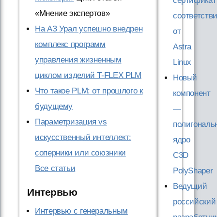
сертификат
«Мнение экспертов»
соответств
На АЗ Урал успешно внедрен
от
комплекс программ
Astra
управления жизненным
Linux
циклом изделий T-FLEX PLM
Новый
Что такое PLM: от прошлого к
компонент
будущему
—
Параметризация vs
полигональ
искусственный интеллект:
ядро
соперники или союзники
C3D
Все статьи
PolyShaper
Ведущий
Интервью
российский
Интервью с генеральным