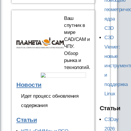
помощью
геометричес
Ваш
ядра
спутник в
C3D
мире
C3D
CAD/CAM и
ЧПУ.
Viewer:
Обзор
новые
рынка и
инструмент
технологий.
и
Новости
поддержка
Linux
Идет процесс обновления
содержания
Статьи
Статьи
C3Day
2026: