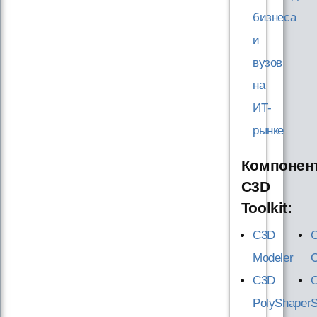
бизнеса
и
вузов
на
ИТ-
рынке
Компонен
C3D
Toolkit:
C3D
Modeler
C
C3D
C
PolyShaper
S