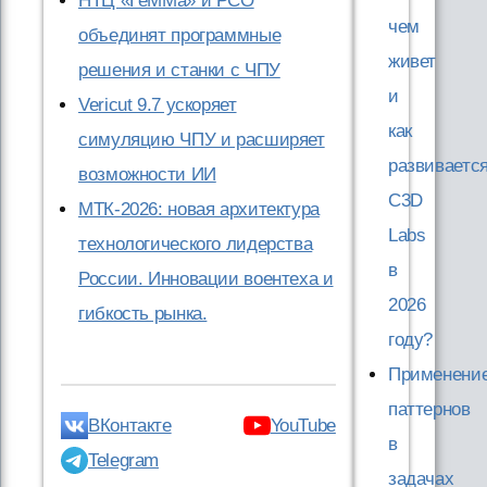
НТЦ «ГеММа» и РСО
чем
объединят программные
живет
решения и станки с ЧПУ
и
Vericut 9.7 ускоряет
как
симуляцию ЧПУ и расширяет
развиваетс
возможности ИИ
C3D
МТК-2026: новая архитектура
Labs
технологического лидерства
в
России. Инновации воентеха и
2026
гибкость рынка.
году?
Применени
паттернов
ВКонтакте
YouTube
в
Telegram
задачах