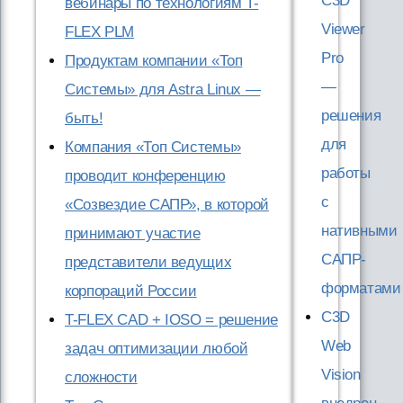
C3D
вебинары по технологиям T-
Viewer
FLEX PLM
Pro
Продуктам компании «Топ
—
Системы» для Astra Linux —
решения
быть!
для
Компания «Топ Системы»
работы
проводит конференцию
с
«Созвездие САПР», в которой
нативными
принимают участие
САПР-
представители ведущих
форматами
корпораций России
C3D
T-FLEX CAD + IOSO = решение
Web
задач оптимизации любой
Vision
сложности