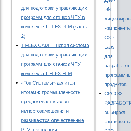
Джи-
для подготовки управляющих
Эй
программ для станков ЧПУ в
лицензиров
комплексе T-FLEX PLM (часть
компоненты
2)
C3D
T-FLEX CAM — новая система
Labs
для подготовки управляющих
для
программ для станков ЧПУ
разработки
комплекса T-FLEX PLM
программн
«Топ Системы» делится
продуктов
итогами: промышленность
СИСОФТ
преодолевает вызовы
РАЗРАБОТ
импортозамещения и
выбирает
развиваются отечественные
компоненты
PLM-технологии