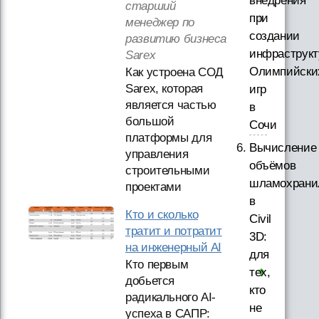
внедрения
старший
при
менеджер по
создании
развитию бизнеса
инфраструк
Sarex
Олимпийски
Как устроена СОД
Sarex, которая
игр
является частью
в
большой
Сочи
платформы для
Вычисление
управления
объёмов
строительными
шламохран
проектами
в
Кто и сколько
Civil
тратит и потратит
3D:
на инженерный AI
для
Кто первым
тех,
добьется
кто
радикального AI-
не
успеха в САПР: