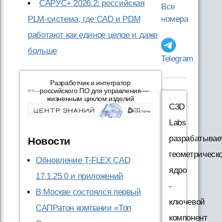
САРУС+ 2026.2: российская
Все
PLM-система, где CAD и PDM
номера
работают как единое целое и даже
больше
Telegram
Разработчик и интегратор
российского ПО для управления
жизненным циклом изделий
C3D
Labs
разрабатывае
Новости
геометрическ
Обновление T-FLEX CAD
ядро
17.1.25.0 и приложений
-
В Москве состоялся первый
ключевой
САПРатон компании «Топ
компонент