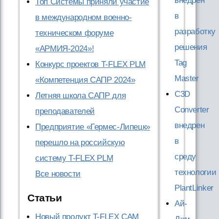
внедрен
Топ Системы приняли участие
в
в международном военно-
разработку
техническом форуме
решения
«АРМИЯ-2024»!
Tag
Конкурс проектов T-FLEX PLM
Master
«Компетенция САПР 2024»
C3D
Летняя школа САПР для
Converter
преподавателей
внедрен
Предприятие «Гермес-Липецк»
в
перешло на российскую
среду
систему T-FLEX PLM
технологии
Все новости
PlantLinker
Статьи
Ай-
Новый продукт T-FLEX CAM