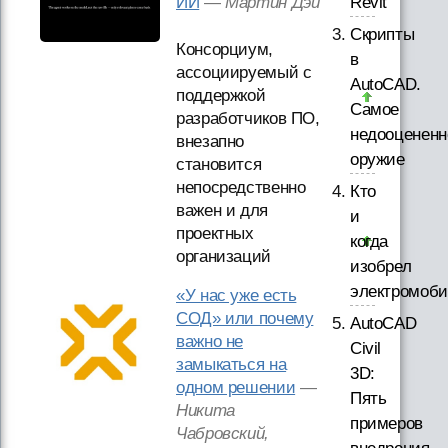
ИИ
—
Мартин Дэй
Revit
Скрипты
Консорциум,
в
ассоциируемый с
AutoCAD.
поддержкой
Самое
разработчиков ПО,
недооцененн
внезапно
оружие
становится
непосредственно
Кто
важен и для
и
проектных
когда
организаций
изобрел
электромоби
«У нас уже есть
СОД» или почему
AutoCAD
важно не
Civil
замыкаться на
3D:
одном решении
—
Пять
Никита
примеров
Чабровский,