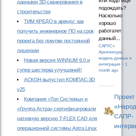
или надо ещё
данными 3D-сканирования в
подождать?
строительстве
Насколько
ТИМ КРЕДО в аренду: как
хорошо
работатет
получить инженерное ПО на срок
данный...
проекта без покупки постоянной
САРУС+:
лицензии
Архитектура,
модель данных и
Новая версия WINNUM 6.0 и
интеграция
·
1
супер шестерка улучшений!
month ago
АСКОН выпустил КОМПАС-3D
v25
Проект
Компания «Топ Системы» и
«Народ
«Группа Астра» сертифицировали
САПР-
нативную версию T-FLEX CAD для
интерв
операционной системы Astra Linux