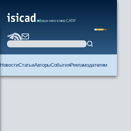
Ваше окно в мир САПР
Новости
Статьи
Авторы
События
Рекламодателям