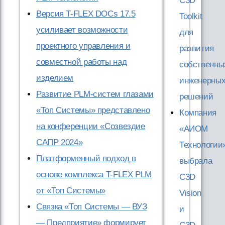
C3D
Версия T-FLEX DOCs 17.5
Toolkit
усиливает возможности
для
проектного управления и
развития
совместной работы над
собственны
изделием
инженерны
Развитие PLM-систем глазами
решений
«Топ Системы» представлено
Компания
на конференции «Созвездие
«АИОМ
САПР 2024»
Технологии
Платформенный подход в
выбрала
основе комплекса T-FLEX PLM
C3D
от «Топ Системы»
Vision
Связка «Топ Системы — ВУЗ
и
— Предприятие» формирует