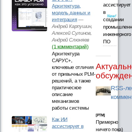
ассистирует
Архитектура,
в
модель данных и
интеграция
—
создании
Андрей Карпушин,
промышленн
Алексей Сулинов,
инженерного
Андрей Слюняев
ПО
(1 комментарий)
Архитектура
САРУС+,
Актуальн
ключевые отличия
обсужде
от привычных PLM-
решений, а также
RSS-ле
практическое
описание
коммен
механизмов
работы системы
[PTM]
Как ИИ
Примерно
ассистирует в
ничего пока)