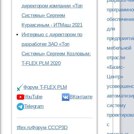
разработчи
директором компании «Топ
программно
Системы» Сергеем
обеспечени
Кураксиным - ИТМаш 2021
для
Интервью с директором по
предприяти
разработке ЗАО «Топ
мебельной
Системы» Сергеем Козловым:
отрасли
T-FLEX PLM 2020
«Базис-
Центр»
усовершенс
Форум T-FLEX PLM
автоматизи
YouTube
ВКонтакте
систему
Telegram
проектиров
c
tflex.ru
Форум CCCP3D