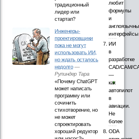
любит
традиционный
формулы
лидер или
и
стартап?
англоязычны
Инженеры-
интерфейсы
проектировщики
ИИ
пока не могут
в
использовать ИИ,
разработке
но ждать осталось
недолго
—
CAD/CAM/CA
Рупиндер Тара
—
«Почему ChatGPT
как
может написать
автопилот
программу или
в
сочинить
авиации.
стихотворение, но
Не
не может
более
спроектировать
хороший редуктор
ODA
или насос?»