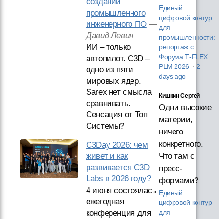
создании
Единый
промышленного
цифровой контур
инженерного ПО
—
для
Давид Левин
промышленности:
ИИ – только
репортаж с
Форума T‑FLEX
автопилот. C3D –
PLM 2026
·
2
одно из пяти
days ago
мировых ядер.
Sarex нет смысла
Кишкин Сергей
сравнивать.
Одни высокие
Сенсация от Топ
материи,
Системы?
ничего
конкретного.
C3Day 2026: чем
живет и как
Что там с
развивается C3D
пресс-
Labs в 2026 году?
формами?
4 июня состоялась
Единый
ежегодная
цифровой контур
конференция для
для