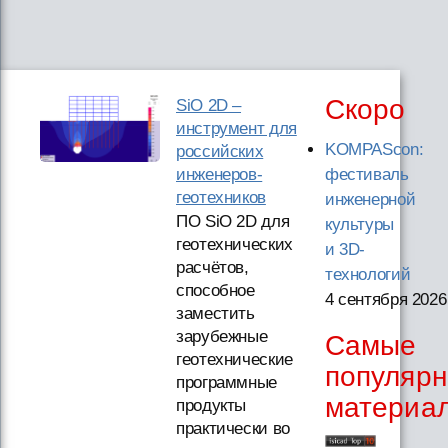
Скоро
SiO 2D –
инструмент для
KOMPAScon:
российских
инженеров-
фестиваль
геотехников
инженерной
ПО SiO 2D для
культуры
геотехнических
и 3D-
расчётов,
технологий
способное
4 сентября 2026
заместить
зарубежные
Самые
геотехнические
популяр
программные
материа
продукты
практически во