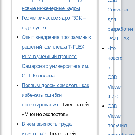
C3D
новые инженерные кадры
Converter
Геометрическое ядро RGK –
для
год спустя
разработки
Опыт внедрения программных
PAZL:TAKT
решений комплекса T-FLEX
Что
PLM в учебный процесс
нового
Самарского университета им.
в
С.П. Королёва
C3D
Первым делом самолеты: как
Viewer
избежать ошибки
4.7.0
проектирования.
Цикл статей
C3D
«Мнение экспертов»
Viewer
В чем важность труда
получил
инженера?
Цикл статей