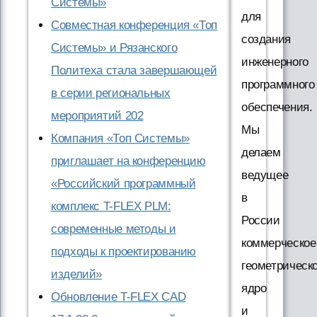
Системы»
для
Совместная конференция «Топ
создания
Системы» и Рязанского
инженерного
Политеха стала завершающей
программного
в серии региональных
обеспечения.
мероприятий 202
Мы
Компания «Топ Системы»
делаем
приглашает на конференцию
ведущее
«Российский программный
в
комплекс T-FLEX PLM:
России
современные методы и
коммерческое
подходы к проектированию
геометрическ
изделий»
ядро
Обновление T-FLEX CAD
и