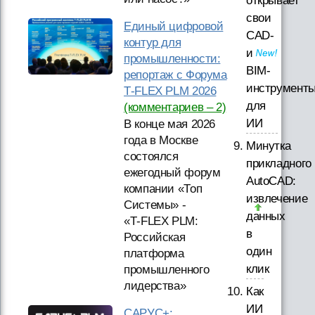
открывает
свои
Единый цифровой
CAD-
контур для
и
промышленности:
BIM-
репортаж с Форума
инструмент
T‑FLEX PLM 2026
для
(комментариев – 2)
ИИ
В конце мая 2026
года в Москве
Минутка
состоялся
прикладного
ежегодный форум
AutoCAD:
компании «Топ
извлечение
Системы» -
данных
«T‑FLEX PLM:
в
Российская
один
платформа
клик
промышленного
лидерства»
Как
ИИ
САРУС+: