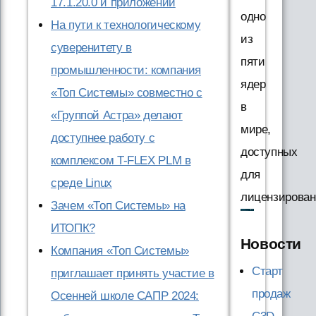
17.1.20.0 и приложений
одно
На пути к технологическому
из
суверенитету в
пяти
промышленности: компания
ядер
«Топ Системы» совместно с
в
«Группой Астра» делают
мире,
доступнее работу с
доступных
комплексом T-FLEX PLM в
для
среде Linux
лицензирован
Зачем «Топ Системы» на
ИТОПК?
Новости
Компания «Топ Системы»
Старт
приглашает принять участие в
продаж
Осенней школе САПР 2024: