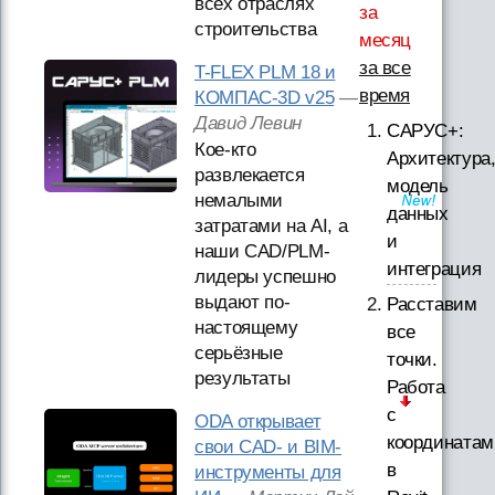
всех отраслях
за
строительства
месяц
за все
T-FLEX PLM 18 и
время
КОМПАС-3D v25
—
Давид Левин
САРУС+:
Кое-кто
Архитектура
развлекается
модель
немалыми
данных
затратами на AI, а
и
наши CAD/PLM-
интеграция
лидеры успешно
выдают по-
Расставим
настоящему
все
серьёзные
точки.
результаты
Работа
с
ODA открывает
координатам
свои CAD- и BIM-
в
инструменты для