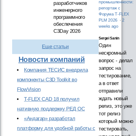
промышленности:
разработчиков
репортаж с
инженерного
Форума T‑FLEX
программного
PLM 2026
·
2
обеспечения
weeks ago
C3Day 2026
Sergei Sanin
Один
Еще статьи
нескромный
Новости компаний
вопрос - делал
запрос на
Компания ТЕСИС внедрила
тестирование,
компоненты C3D Toolkit во
а в ответ
FlowVision
отправили
ждать новый
T-FLEX CAD 18 получил
релиз, это уже
нативную поддержку РЕД ОС
тот релиз
«Андагар» разработал
который можно
платформу для удобной работы с
тестировать,