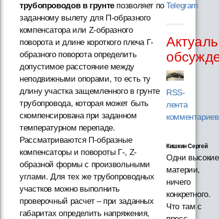
Telegram
трубопроводов в грунте
позволяет по
заданному вылету для П-образного
компенсатора или Z-образного
Актуаль
поворота и длине короткого плеча Г-
обсужд
образного поворота определить
допустимое расстояние между
неподвижными опорами, то есть ту
длину участка защемленного в грунте
RSS-
трубопровода, которая может быть
лента
скомпенсирована при заданном
комментариев
температурном перепаде.
Рассматриваются П-образные
Кишкин Сергей
компенсаторы и повороты Г-, Z-
Одни высокие
образной формы с произвольными
материи,
углами. Для тех же трубопроводных
ничего
участков можно выполнить
конкретного.
проверочный расчет – при заданных
Что там с
габаритах определить напряжения,
пресс-