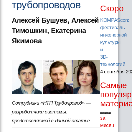
трубопроводов
Скоро
Алексей Бушуев, Алексей
KOMPAScon:
фестиваль
Тимошкин, Екатерина
инженерной
Якимова
культуры
и
3D-
технологий
4 сентября 20
Самые
популя
матери
Сотрудники «НТП Трубопровод» —
разработчики системы,
за
представляемой в данной статье.
месяц