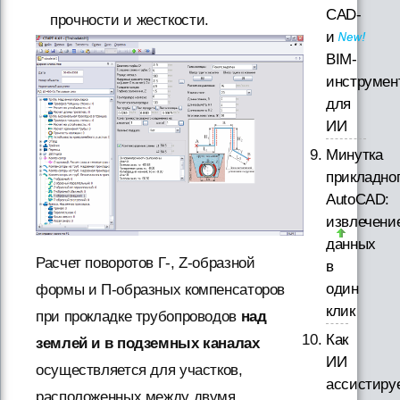
CAD-
прочности и жесткости.
и
BIM-
инструмен
для
ИИ
Минутка
прикладно
AutoCAD:
извлечени
данных
Расчет поворотов Г-, Z-образной
в
один
формы и П-образных компенсаторов
клик
при прокладке трубопроводов
над
Как
землей и в подземных каналах
ИИ
осуществляется для участков,
ассистиру
расположенных между двумя