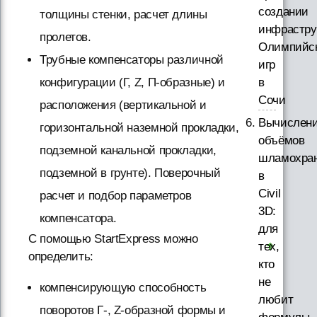
создании
толщины стенки, расчет длины
инфрастру
пролетов.
Олимпийс
Трубные компенсаторы различной
игр
в
конфигурации (Г, Z, П-образные) и
Сочи
расположения (вертикальной и
Вычислен
горизонтальной наземной прокладки,
объёмов
подземной канальной прокладки,
шламохра
подземной в грунте). Поверочный
в
Civil
расчет и подбор параметров
3D:
компенсатора.
для
С помощью StartExpress можно
тех,
определить:
кто
не
компенсирующую способность
любит
поворотов Г-, Z-образной формы и