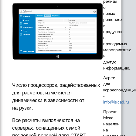
релизы
о
новых
решениях
и
продуктах,
о
проводимых
мероприятиях
и
другую
информацию.
Адрес
для
Число процессоров, задействованных
корреспонденци
для расчетов, изменяется
-
динамически в зависимости от
info@isicad.ru
нагрузки.
Проект
isicad
Все расчеты выполняются на
нацелен
серверах, оснащенных самой
на
последней версией ядра СТАРТ.
укрепление