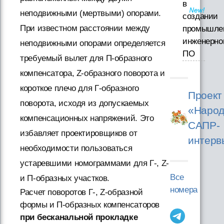
в
неподвижными (мертвыми) опорами.
создании
При известном расстоянии между
промышле
инженерно
неподвижными опорами определяется
ПО
требуемый вылет для П-образного
компенсатора, Z-образного поворота и
короткое плечо для Г-образного
Проект
поворота, исходя из допускаемых
«Народ
компенсационных напряжений. Это
САПР-
избавляет проектировщиков от
интерв
необходимости пользоваться
устаревшими номограммами для Г-, Z-
Все
и П-образных участков.
номера
Расчет поворотов Г-, Z-образной
формы и П-образных компенсаторов
при бесканальной прокладке