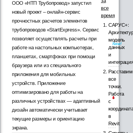
за
ООО «НТП Трубопровод» запустил
все
новый проект – онлайн-сервис
время
прочностных расчетов элементов
САРУС+:
трубопроводов «StartExpress». Сервис
Архитектур
позволяет осуществлять расчеты при
модель
данных
работе на настольных компьютерах,
и
планшетах, смартфонах при помощи
интеграци
браузера или из специального
Расставим
приложения для мобильных
все
устройств. Приложение
точки.
оптимизировано для работы на
Работа
различных устройствах — адаптивный
с
координат
дизайн автоматически учитывает
в
текущие размеры и ориентацию
Revit
экрана.