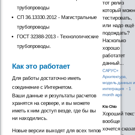
тот релиз
трубопроводы
который можн
СП 36.13330.2012 - Магистральные
тестировать,
или надо ещё
трубопроводы
подождать?
ГОСТ 32388-2013 - Технологические
Насколько
трубопроводы.
хорошо
работатет
данный...
Как это работает
САРУС+:
Архитектура,
Для работы достаточно иметь
модель данных 
соединение с Интернетом.
интеграция
·
1
month ago
Ваши данные и результаты расчетов
хранятся на сервере, и вы можете
Kto Chto
иметь к ним доступ везде, где бы вы
Хороший текст
ни находились.
вообще
хочется сказа
Новые версии выходят для всех типов