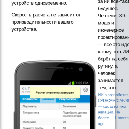
за ии всё-так
устройств одновременно.
будущее.
Скорость расчета не зависит от
Чертежи, 3D-
производительности вашего
модели,
устройства.
инженерное
проектирован
— всё это ид
к тому, что ИИ
берёт на себя
рутину, а
человек
занимается
тем, что...
ИИ в разработке
CAD/CAM/CAE/B
— как автопилот 
авиации. Не
более.
·
1 month
ago