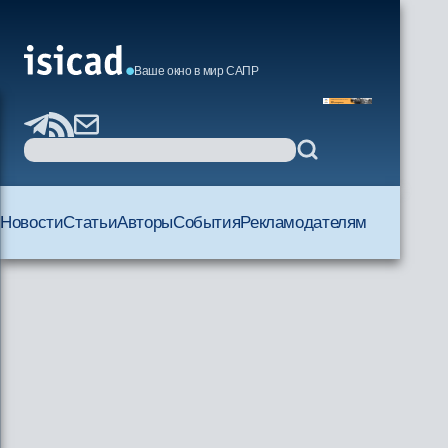
Ваше окно в мир САПР
Новости
Статьи
Авторы
События
Рекламодателям