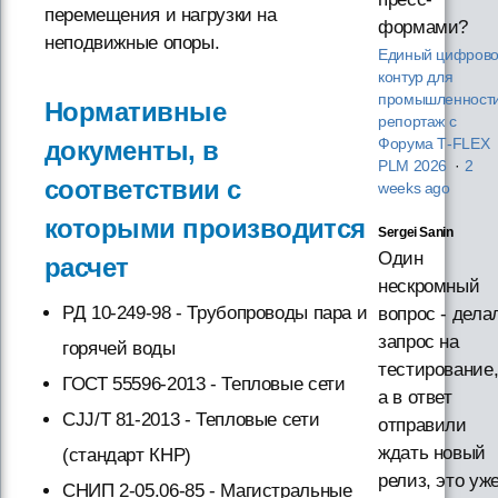
перемещения и нагрузки на
формами?
неподвижные опоры.
Единый цифров
контур для
промышленности
Нормативные
репортаж с
документы, в
Форума T‑FLEX
PLM 2026
·
2
соответствии с
weeks ago
которыми производится
Sergei Sanin
Один
расчет
нескромный
РД 10-249-98 - Трубопроводы пара и
вопрос - дела
запрос на
горячей воды
тестирование
ГОСТ 55596-2013 - Тепловые сети
а в ответ
CJJ/T 81-2013 - Тепловые сети
отправили
ждать новый
(стандарт КНР)
релиз, это уж
СНИП 2-05.06-85 - Магистральные