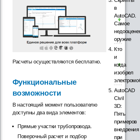
Скрипты
в
AutoCAD.
Самое
недооцене
оружие
Кто
и
Расчеты осуществляются бесплатно.
когда
изобрел
электромо
Функциональные
AutoCAD
возможности
Civil
В настоящий момент пользователю
3D:
доступны два вида элементов:
Пять
примеров
Прямые участки трубопровода.
внедрения
Поверочный расчет и подбор
при