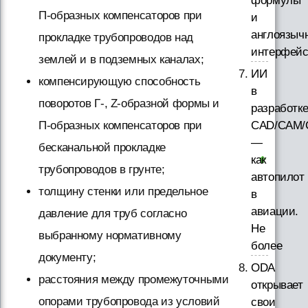
формулы
П-образных компенсаторов при
и
англоязыч
прокладке трубопроводов над
интерфей
землей и в подземных каналах;
ИИ
компенсирующую способность
в
поворотов Г-, Z-образной формы и
разработк
CAD/CAM/
П-образных компенсаторов при
—
бесканальной прокладке
как
трубопроводов в грунте;
автопилот
толщину стенки или предельное
в
авиации.
давление для труб согласно
Не
выбранному нормативному
более
документу;
ODA
расстояния между промежуточными
открывает
опорами трубопровода из условий
свои