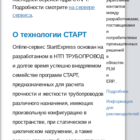
контактов
Подробности смотрите
на сервере
между
сервиса
.
разработчиками,
поставщиками
и
О технологии СТАРТ
потребителями
промышленных
Online-сервис StartExpress основан на
решений
разработанном в НТП ТРУБОПРОВОД
в
областях
и долгое время успешно внедряемом
PLM
семействе программ СТАРТ,
и
ERP...
предназначенных для расчета
Подробнее
прочности и жесткости трубопроводов
Информация
различного назначения, имеющих
для
произвольную конфигурацию в
рекламодателей
пространстве, при статическом и
циклическом нагружении, а также