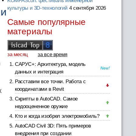
KOMPAScon: фестиваль инженерной
культуры и 3D-технологий
4 сентября 2026
ии
Самые популярные
материалы
за месяц
за все время
,
и
САРУС+: Архитектура, модель
данных и интеграция
Расставим все точки. Работа с
координатами в Revit
X
Скрипты в AutoCAD. Самое
недооцененное оружие
Кто и когда изобрел электромобиль?
AutoCAD Civil 3D: Пять примеров
внедрения при создании