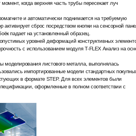
 момент, когда верхняя часть трубы пересекает луч
тромагните и автоматически поднимается на требуемую
р активирует сброс посредством кнопки на сенсорной пан
боёк падает на установленный образец.
 допустимых уровней деформаций конструктивных элемент
прочность с использованием модуля T-FLEX Анализ на осн
ты моделирования листового металла, выполнялась
ользовались импортированные модели стандартных покупны
ктующих в формате STEP. Для всех элементов были
спецификации, оформленные в полном соответствии с