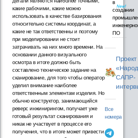
детали являются наиболее точными,
в
какие рабочими, какие можно
создании
использовать в качестве базирования
промышле
относительно системы координат, а
инженерно
какие не так ответственны и поэтому
ПО
при моделировании не стоит
затрачивать на них много времени. На
основании данного визуального
Проект
осмотра в итоге должно быть
«Народ
составлено техническое задание на
САПР-
сканирование, для того чтобы оператор
уделил внимание наиболее
интерв
ответственным элементам изделия. Но
обычно конструктор, занимающийся
реверс инжинирингом, получает уже
Все
готовый результат сканирования и
номера
никак не участвует в процессе его
получения, что в итоге может привести