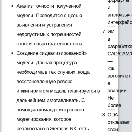
формулы
Анализ точности полученной
и
англоязыч
модели. Проводится с целью
интерфей
выявления и устранения
ИИ
недопустимых погрешностей
в
относительно фасетного тела;
разработк
Создание «идеализированной»
CAD/CAM/
—
модели. Данная процедура
как
необходима в тех случаях, когда
автопилот
восстановленную реверс
в
авиации.
инжинирингом модель планируется в
Не
дальнейшем изготавливать. С
более
помощью команд синхронного
ODA
моделирования, которое
открывает
реализовано в Siemens NX, есть
свои