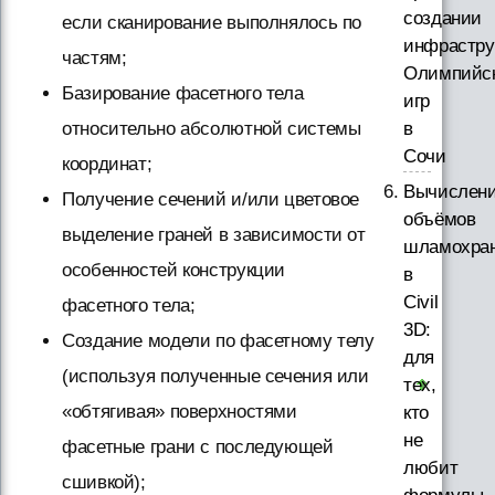
создании
если сканирование выполнялось по
инфрастру
частям;
Олимпийс
Базирование фасетного тела
игр
в
относительно абсолютной системы
Сочи
координат;
Вычислен
Получение сечений и/или цветовое
объёмов
выделение граней в зависимости от
шламохра
особенностей конструкции
в
Civil
фасетного тела;
3D:
Создание модели по фасетному телу
для
(используя полученные сечения или
тех,
«обтягивая» поверхностями
кто
не
фасетные грани с последующей
любит
сшивкой);