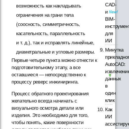
CAD-
возможность как накладывать
и
ограничения на грани тела
BIM-
(соосность, симметричность,
инструмен
для
касательность, параллельность
ИИ
и т. д.), так и исправлять линейные,
Минутка
диаметральные и угловые размеры.
прикладно
Первые четыре пункта можно отнести к
AutoCAD:
подготовительному этапу, а все
извлечени
оставшиеся — непосредственно к
данных
процессу реверс инжиниринга.
в
один
Процесс обратного проектирования
клик
желательно всегда начинать с
визуального осмотра детали или
Как
изделия. Это необходимо для того,
ИИ
чтобы понять, какие поверхности
ассистиру