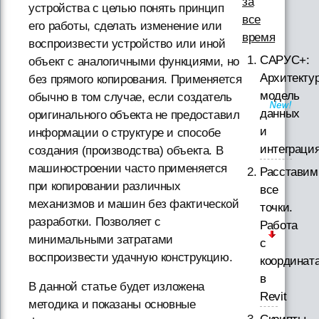
за
устройства с целью понять принцип
все
его работы, сделать изменение или
время
воспроизвести устройство или иной
САРУС+:
объект с аналогичными функциями, но
Архитектур
без прямого копирования. Применяется
модель
обычно в том случае, если создатель
данных
оригинального объекта не предоставил
и
информации о структуре и способе
интеграци
создания (производства) объекта. В
машиностроении часто применяется
Расставим
при копировании различных
все
механизмов и машин без фактической
точки.
разработки. Позволяет с
Работа
минимальными затратами
с
воспроизвести удачную конструкцию.
координат
в
В данной статье будет изложена
Revit
методика и показаны основные