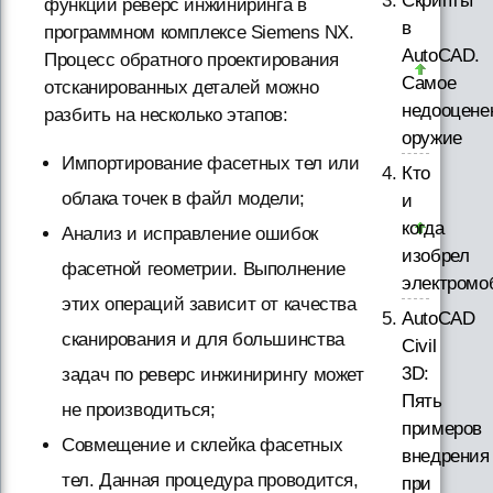
Скрипты
функции реверс инжиниринга в
в
программном комплексе Siemens NX.
AutoCAD.
Процесс обратного проектирования
Самое
отсканированных деталей можно
недооцене
разбить на несколько этапов:
оружие
Импортирование фасетных тел или
Кто
облака точек в файл модели;
и
когда
Анализ и исправление ошибок
изобрел
фасетной геометрии. Выполнение
электромо
этих операций зависит от качества
AutoCAD
сканирования и для большинства
Civil
3D:
задач по реверс инжинирингу может
Пять
не производиться;
примеров
Совмещение и склейка фасетных
внедрения
тел. Данная процедура проводится,
при