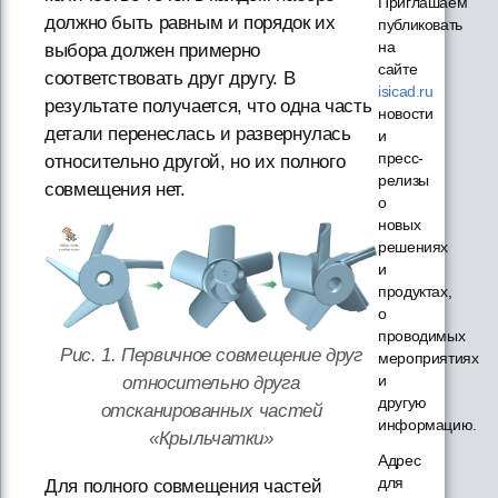
Приглашаем
должно быть равным и порядок их
публиковать
на
выбора должен примерно
сайте
соответствовать друг другу. В
isicad.ru
результате получается, что одна часть
новости
детали перенеслась и развернулась
и
пресс-
относительно другой, но их полного
релизы
совмещения нет.
о
новых
решениях
и
продуктах,
о
проводимых
Рис. 1. Первичное совмещение друг
мероприятиях
и
относительно друга
другую
отсканированных частей
информацию.
«Крыльчатки»
Адрес
для
Для полного совмещения частей