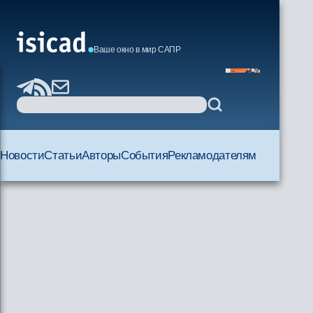
Ваше окно в мир САПР
Новости
Статьи
Авторы
События
Рекламодателям