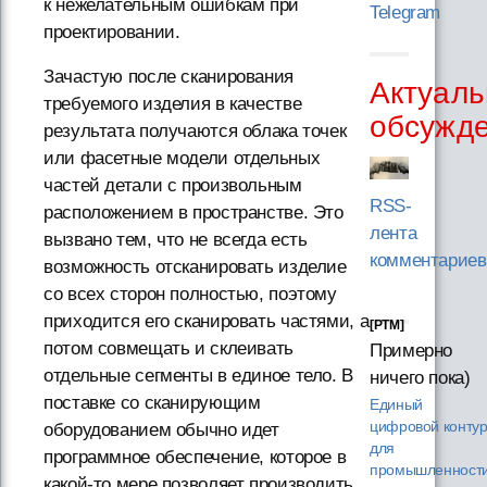
к нежелательным ошибкам при
Telegram
проектировании.
Зачастую после сканирования
Актуаль
требуемого изделия в качестве
обсужд
результата получаются облака точек
или фасетные модели отдельных
частей детали с произвольным
RSS-
расположением в пространстве. Это
лента
вызвано тем, что не всегда есть
комментариев
возможность отсканировать изделие
со всех сторон полностью, поэтому
приходится его сканировать частями, а
[PTM]
потом совмещать и склеивать
Примерно
отдельные сегменты в единое тело. В
ничего пока)
поставке со сканирующим
Единый
цифровой конту
оборудованием обычно идет
для
программное обеспечение, которое в
промышленности
какой-то мере позволяет производить