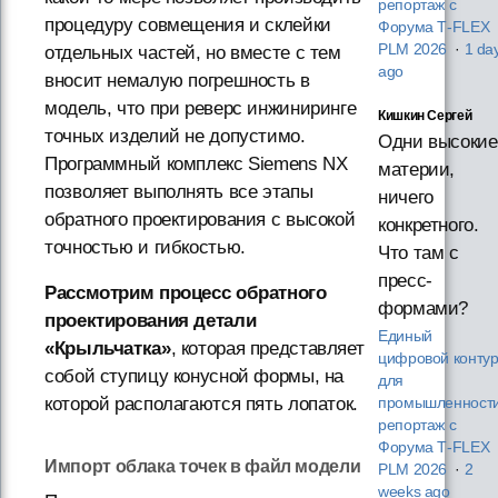
репортаж с
процедуру совмещения и склейки
Форума T‑FLEX
PLM 2026
·
1 da
отдельных частей, но вместе с тем
ago
вносит немалую погрешность в
модель, что при реверс инжиниринге
Кишкин Сергей
точных изделий не допустимо.
Одни высокие
Программный комплекс Siemens NX
материи,
позволяет выполнять все этапы
ничего
обратного проектирования с высокой
конкретного.
точностью и гибкостью.
Что там с
пресс-
Рассмотрим процесс обратного
формами?
проектирования детали
Единый
«Крыльчатка»
, которая представляет
цифровой конту
собой ступицу конусной формы, на
для
которой располагаются пять лопаток.
промышленности
репортаж с
Форума T‑FLEX
Импорт облака точек в файл модели
PLM 2026
·
2
weeks ago