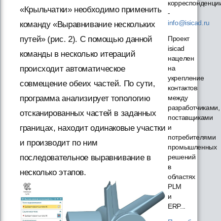
корреспонденци
«Крыльчатки» необходимо применить
-
info@isicad.ru
команду «Выравнивание нескольких
Проект
путей» (рис. 2). С помощью данной
isicad
команды в несколько итераций
нацелен
на
происходит автоматическое
укрепление
совмещение обеих частей. По сути,
контактов
между
программа анализирует топологию
разработчиками,
отсканированных частей в заданных
поставщиками
и
границах, находит одинаковые участки
потребителями
и производит по ним
промышленных
решений
последовательное выравнивание в
в
несколько этапов.
областях
PLM
и
ERP...