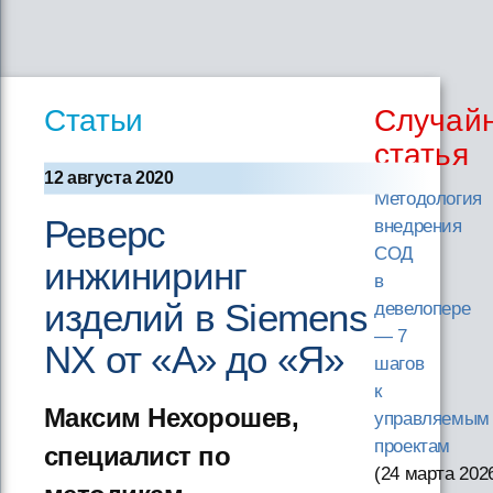
Статьи
Случай
статья
12 августа 2020
Методология
Реверс
внедрения
СОД
инжиниринг
в
изделий в Siemens
девелопере
— 7
NX от «А» до «Я»
шагов
к
Максим Нехорошев,
управляемым
проектам
специалист по
(24 марта 202