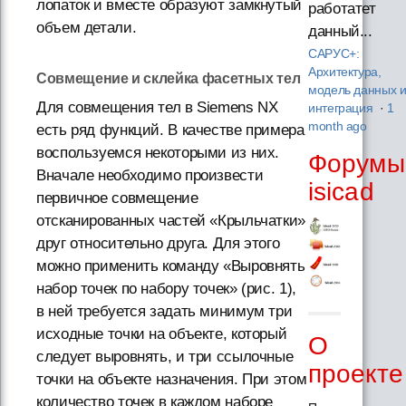
лопаток и вместе образуют замкнутый
работатет
объем детали.
данный...
САРУС+:
Архитектура,
Совмещение и склейка фасетных тел
модель данных 
Для совмещения тел в Siemens NX
интеграция
·
1
month ago
есть ряд функций. В качестве примера
воспользуемся некоторыми из них.
Форумы
Вначале необходимо произвести
isicad
первичное совмещение
отсканированных частей «Крыльчатки»
друг относительно друга. Для этого
можно применить команду «Выровнять
набор точек по набору точек» (рис. 1),
в ней требуется задать минимум три
исходные точки на объекте, который
О
следует выровнять, и три ссылочные
проекте
точки на объекте назначения. При этом
количество точек в каждом наборе