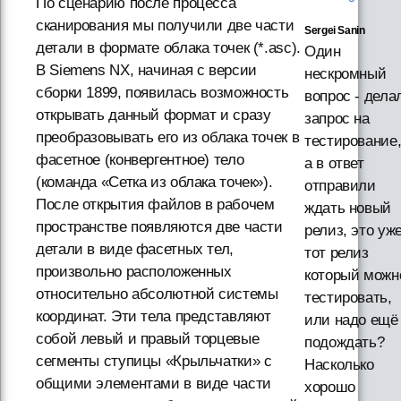
По сценарию после процесса
сканирования мы получили две части
Sergei Sanin
детали в формате облака точек (*.asc).
Один
В Siemens NX, начиная с версии
нескромный
сборки 1899, появилась возможность
вопрос - дела
открывать данный формат и сразу
запрос на
преобразовывать его из облака точек в
тестирование
фасетное (конвергентное) тело
а в ответ
(команда «Сетка из облака точек»).
отправили
После открытия файлов в рабочем
ждать новый
пространстве появляются две части
релиз, это уж
детали в виде фасетных тел,
тот релиз
произвольно расположенных
который можн
относительно абсолютной системы
тестировать,
координат. Эти тела представляют
или надо ещё
собой левый и правый торцевые
подождать?
сегменты ступицы «Крыльчатки» с
Насколько
общими элементами в виде части
хорошо