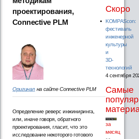
методикам
Скоро
проектирования,
Connective PLM
KOMPAScon:
фестиваль
инженерной
культуры
и
3D-
технологий
4 сентября 20
Самые
Оригинал
на сайте Connective PLM
популя
матери
Определение реверс инжиниринга,
или, иначе говоря, обратного
за
проектирования, гласит, что это
месяц
исследование некоторого готового