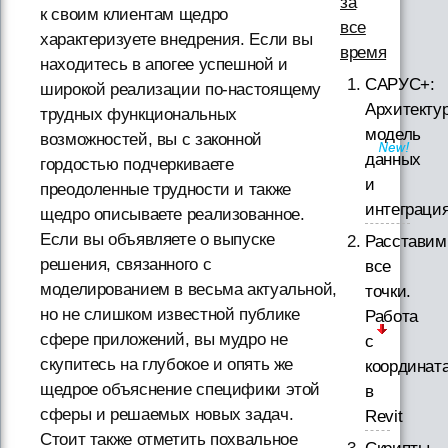
за
к своим клиентам щедро
все
характеризуете внедрения. Если вы
время
находитесь в апогее успешной и
САРУС+:
широкой реализации по-настоящему
Архитектур
трудных функциональных
модель
возможностей, вы с законной
данных
гордостью подчеркиваете
и
преодоленные трудности и также
интеграци
щедро описываете реализованное.
Если вы объявляете о выпуске
Расставим
решения, связанного с
все
моделированием в весьма актуальной,
точки.
но не слишком известной публике
Работа
сфере приложений, вы мудро не
с
скупитесь на глубокое и опять же
координат
щедрое объяснение специфики этой
в
сферы и решаемых новых задач.
Revit
Стоит также отметить похвальное