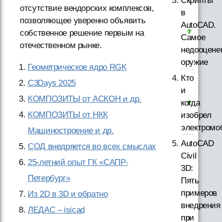
Скрипты
отсутствие вендорских комплексов,
в
позволяющее уверенно объявить
AutoCAD.
собственное решение первым на
Самое
отечественном рынке.
недооцене
оружие
Геометрическое ядро RGK
Кто
C3Days 2025
и
КОМПОЗИТЫ от АСКОН и др.
когда
КОМПОЗИТЫ от НКК
изобрел
электромо
Машиностроение и др.
AutoCAD
СОД внедряется во всех смыслах
Civil
25-летний опыт ГК «САПР-
3D:
Петербург»
Пять
примеров
Из 2D в 3D и обратно
внедрения
ЛЕДАС – isicad
при