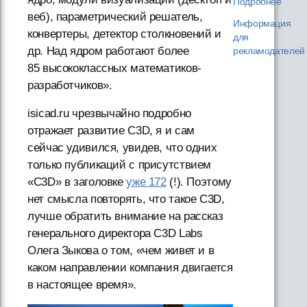
Подробнее
веб), параметрический решатель,
Информация
конвертеры, детектор столкновений и
для
др. Над ядром работают более
рекламодателей
85 высококлассных математиков-
разработчиков».
isicad.ru чрезвычайно подробно
отражает развитие C3D, я и сам
сейчас удивился, увидев, что одних
только публикаций с присутствием
«C3D» в заголовке
уже 172
(!). Поэтому
нет смысла повторять, что такое C3D,
лучше обратить внимание на рассказ
генерального директора C3D Labs
Олега Зыкова о том, «чем живет и в
каком направлении компания двигается
в настоящее время».