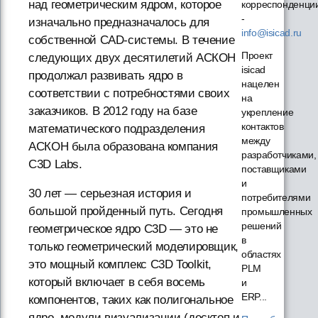
над геометрическим ядром, которое
корреспонденци
-
изначально предназначалось для
info@isicad.ru
собственной CAD-системы. В течение
Проект
следующих двух десятилетий АСКОН
isicad
продолжал развивать ядро в
нацелен
соответствии с потребностями своих
на
заказчиков. В 2012 году на базе
укрепление
контактов
математического подразделения
между
АСКОН была образована компания
разработчиками,
C3D Labs.
поставщиками
и
30 лет — серьезная история и
потребителями
большой пройденный путь. Сегодня
промышленных
решений
геометрическое ядро C3D — это не
в
только геометрический моделировщик,
областях
это мощный комплекс C3D Toolkit,
PLM
который включает в себя восемь
и
ERP...
компонентов, таких как полигональное
ядро, модули визуализации (десктоп и