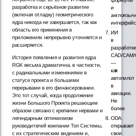
формулы
разработка и серьёзное развитие
и
(включая отладку) геометрического
англоязыч
ядра никогда не завершается, так как
интерфей
область его применения в
ИИ
приложениях непрерывно уточняется и
в
расширяется.
разработк
CAD/CAM/
История появления и развития ядра
—
RGK весьма драматична, в частности,
как
с радикальными изменениями в
автопилот
статусе проекта и большими
в
перерывами в его финансировании.
авиации.
Это тот случай, когда продолжение
Не
жизни Большого Проекта решающим
более
образом связано с крепкими нервами и
ODA
легендарным оптимизмом
открывает
руководителей компании Топ Системы,
свои
с их стратегическим видением и,