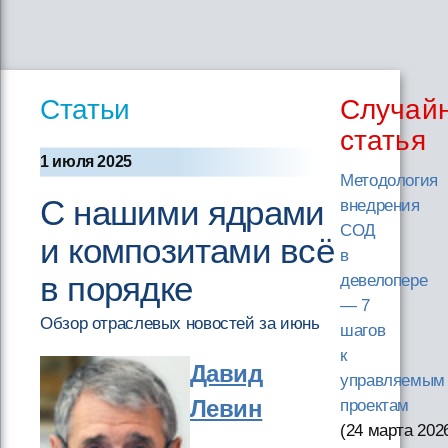
Статьи
Случай
статья
1 июля 2025
Методология
С нашими ядрами
внедрения
СОД
и композитами всё
в
в порядке
девелопере
— 7
Обзор отраслевых новостей за июнь
шагов
к
Давид
управляемым
Левин
проектам
(24 марта 202