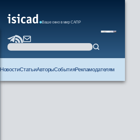
Ваше окно в мир САПР
Новости
Статьи
Авторы
События
Рекламодателям