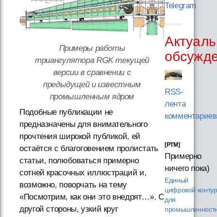
Telegram
Актуаль
Примеры работы
обсужд
триангулятора RGK текущей
версии в сравнении с
предыдущей и известным
RSS-
промышленным ядром
лента
Подобные публикации не
комментариев
предназначены для внимательного
прочтения широкой публикой, ей
[PTM]
остаётся с благоговением пролистать
Примерно
статьи, полюбоваться примерно
ничего пока)
сотней красочных иллюстраций и,
Единый
возможно, поворчать на тему
цифровой конту
«Посмотрим, как они это внедрят…». С
для
другой стороны, узкий круг
промышленности