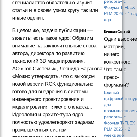
репортаж с
специалистов обязательно изучит
Форума T‑FLEX
статьи и в своем узком кругу так или
PLM 2026
·
1 da
иначе оценит.
ago
В целом же, задача публикации —
Кишкин Сергей
заявить: есть такое ядро! Обратим
Одни высокие
внимание на заключительные слова
материи,
автора, директора по развитию
ничего
технологий 3D моделирования,
конкретного.
АО «Топ Системы», Леонида Баранова:
Что там с
«Можно утверждать, что с выходом
пресс-
новой версии RGK функционально
формами?
готово для внедрения в системы
Единый
инженерного проектирования и
цифровой конту
для
моделирования тяжёлого класса…
промышленности
Идеология и архитектура ядра
репортаж с
полностью удовлетворяют задачам
Форума T‑FLEX
промышленных систем
PLM 2026
·
2
weeks ago