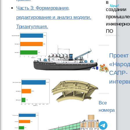
в
Часть 3: Формирование,
создании
промышле
редактирование и анализ модели.
инженерно
Триангуляция.
ПО
Проект
«Народ
САПР-
интерв
Все
номера