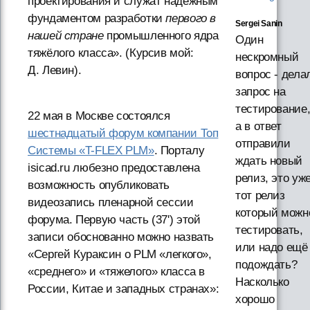
проектирования и служат надёжным
фундаментом разработки
первого в
Sergei Sanin
нашей стране
промышленного ядра
Один
тяжёлого класса». (Курсив мой:
нескромный
Д. Левин).
вопрос - дела
запрос на
тестирование
22 мая в Москве состоялся
а в ответ
шестнадцатый форум компании Топ
отправили
Системы «T-FLEX PLM»
. Порталу
ждать новый
isicad.ru любезно предоставлена
релиз, это уж
возможность опубликовать
тот релиз
видеозапись пленарной сессии
который можн
форума. Первую часть (37') этой
тестировать,
записи обоснованно можно назвать
или надо ещё
«Сергей Кураксин о PLM «легкого»,
подождать?
«среднего» и «тяжелого» класса в
Насколько
России, Китае и западных странах»:
хорошо