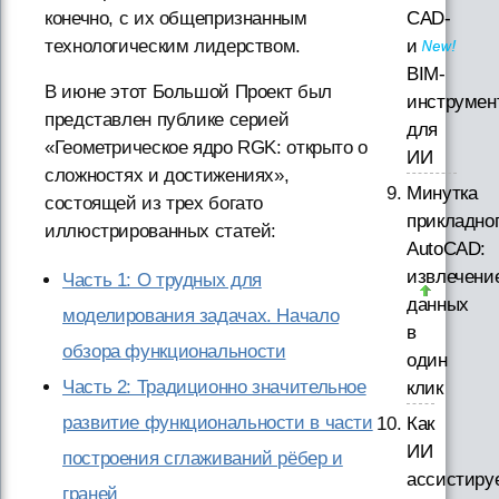
CAD-
конечно, с их общепризнанным
и
технологическим лидерством.
BIM-
В июне этот Большой Проект был
инструмен
представлен публике серией
для
«Геометрическое ядро RGK: открыто о
ИИ
сложностях и достижениях»,
Минутка
состоящей из трех богато
прикладно
иллюстрированных статей:
AutoCAD:
извлечени
Часть 1: О трудных для
данных
моделирования задачах. Начало
в
обзора функциональности
один
Часть 2: Традиционно значительное
клик
развитие функциональности в части
Как
ИИ
построения сглаживаний рёбер и
ассистиру
граней