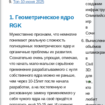
Топ-10 июня 2025
создании
инфрастру
Олимпийс
1. Геометрическое ядро
игр
RGK
в
Сочи
Мужественно признаем, что немногие
понимают реальную сложность
Вычислен
полноценных геометрических ядер и
объёмов
органичные проблемы их развития.
шламохра
Сознательно очень упрощая, отмечаю,
в
что начать мало-мальски серьёзное
Civil
применение разрабатываемого с нуля
3D:
собственного ядра можно не раньше,
для
чем через 10-15лет после начала
тех,
разработки, а на постепенную и
кто
рискованную замену применяемого у
не
себя чужого ядра на своё придётся
любит
потратить ещё 10-15 лет. И главное: