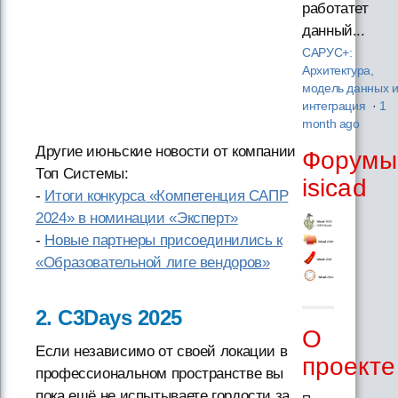
работатет
данный...
САРУС+:
Архитектура,
модель данных 
интеграция
·
1
month ago
Другие июньские новости от компании
Форумы
Топ Системы:
isicad
-
Итоги конкурса «Компетенция САПР
2024» в номинации «Эксперт»
-
Новые партнеры присоединились к
«Образовательной лиге вендоров»
2. C3Days 2025
О
Если независимо от своей локации в
проекте
профессиональном пространстве вы
пока ещё не испытываете гордости за