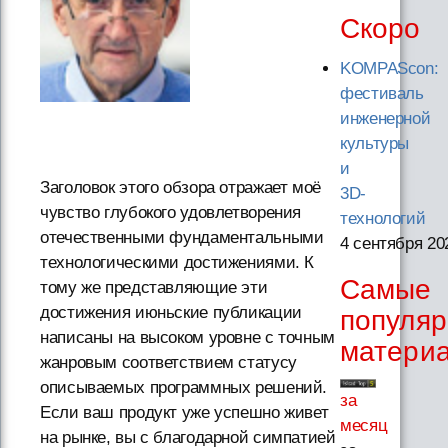
Скоро
KOMPAScon:
фестиваль
инженерной
культуры
и
Заголовок этого обзора отражает моё
3D-
чувство глубокого удовлетворения
технологий
отечественными фундаментальными
4 сентября 20
технологическими достижениями. К
Самые
тому же представляющие эти
достижения июньские публикации
популя
написаны на высоком уровне с точным
матери
жанровым соответствием статусу
описываемых программных решений.
за
Если ваш продукт уже успешно живет
месяц
на рынке, вы с благодарной симпатией