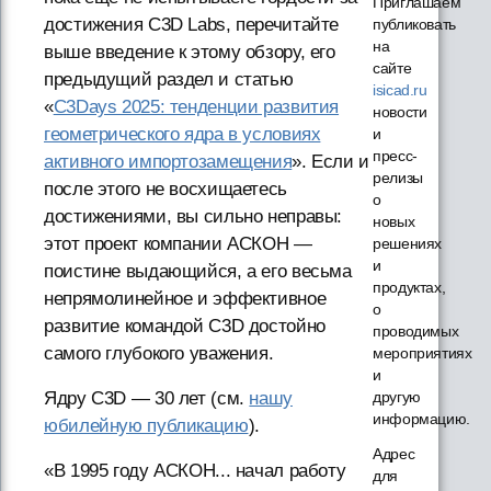
Приглашаем
достижения C3D Labs, перечитайте
публиковать
на
выше введение к этому обзору, его
сайте
предыдущий раздел и статью
isicad.ru
«
C3Days 2025: тенденции развития
новости
геометрического ядра в условиях
и
пресс-
активного импортозамещения
». Если и
релизы
после этого не восхищаетесь
о
достижениями, вы сильно неправы:
новых
этот проект компании АСКОН —
решениях
и
поистине выдающийся, а его весьма
продуктах,
непрямолинейное и эффективное
о
развитие командой C3D достойно
проводимых
самого глубокого уважения.
мероприятиях
и
другую
Ядру C3D — 30 лет (см.
нашу
информацию.
юбилейную публикацию
).
Адрес
«В 1995 году АСКОН... начал работу
для