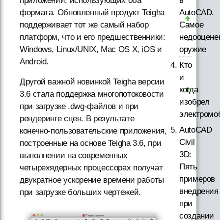
в
приложений, использующих оба
AutoCAD.
формата. Обновленный продукт Teigha
Самое
поддерживает тот же самый набор
недооцене
платформ, что и его предшественники:
оружие
Windows, Linux/UNIX, Mac OS X, iOS и
Android.
Кто
и
Другой важной новинкой Teigha версии
когда
3.6 стала поддержка многопотоковости
изобрел
при загрузке .dwg-файлов и при
электромо
рендеринге сцен. В результате
AutoCAD
конечно-пользовательские приложения,
Civil
построенные на основе Teigha 3.6, при
3D:
выполнении на современных
Пять
четырехядерных процессорах получат
примеров
двукратное ускорение времени работы
внедрения
при загрузке больших чертежей.
при
создании