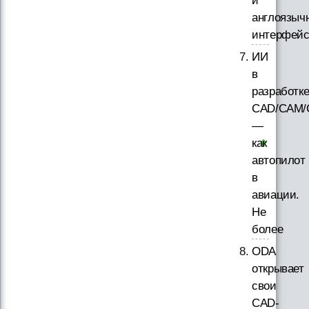
и
англоязыч
интерфей
ИИ
в
разработк
CAD/CAM/
—
как
автопилот
в
авиации.
Не
более
ODA
открывает
свои
CAD-