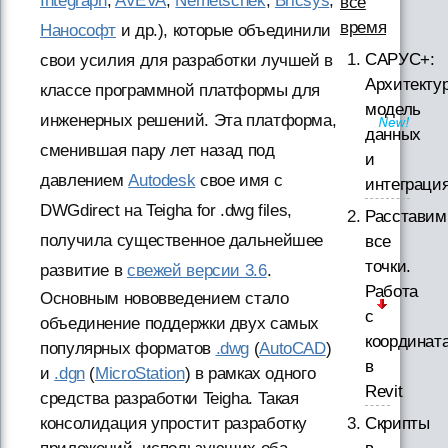
Integraph
,
AVEVA
,
Nemetschek
,
Bricsys
,
все
время
Нанософт
и др.), которые объединили
САРУС+:
свои усилия для разработки лучшей в
Архитектур
классе программной платформы для
модель
инженерных решений. Эта платформа,
данных
сменившая пару лет назад под
и
давлением
Autodesk
свое имя с
интеграци
DWGdirect на Teigha for .dwg files,
Расставим
получила существенное дальнейшее
все
точки.
развитие в
свежей версии 3.6
.
Работа
Основным нововведением стало
с
объединение поддержки двух самых
координат
популярных форматов
.dwg
(
AutoCAD
)
в
и
.dgn
(
MicroStation
) в рамках одного
Revit
средства разработки Teigha. Такая
Скрипты
консолидация упростит разработку