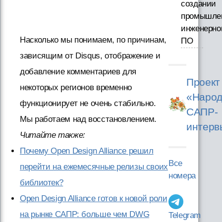
создании
промышле
инженерно
Насколько мы понимаем, по причинам,
ПО
зависящим от Disqus, отображение и
добавление комментариев для
Проект
некоторых регионов временно
«Народ
функционирует не очень стабильно.
САПР-
Мы работаем над восстановлением.
интерв
Читайте также:
Почему Open Design Alliance решил
Все
перейти на ежемесячные релизы своих
номера
библиотек?
Open Design Alliance готов к новой роли
на рынке САПР: больше чем DWG
Telegram