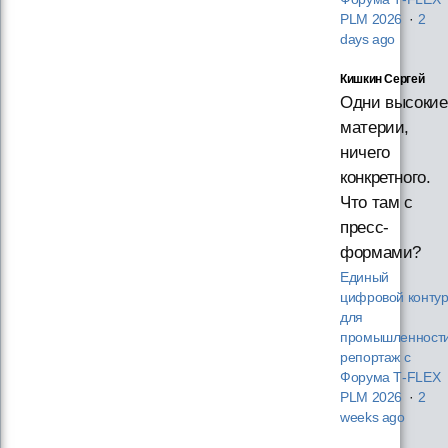
PLM 2026
·
2
days ago
Кишкин Сергей
Одни высокие
материи,
ничего
конкретного.
Что там с
пресс-
формами?
Единый
цифровой конту
для
промышленности
репортаж с
Форума T‑FLEX
PLM 2026
·
2
weeks ago