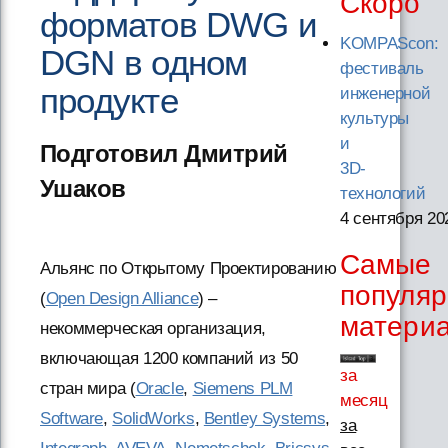
Скоро
форматов DWG и
KOMPAScon:
DGN в одном
фестиваль
продукте
инженерной
культуры
и
Подготовил Дмитрий
3D-
Ушаков
технологий
4 сентября 20
Самые
Альянс по Открытому Проектированию
популя
(
Open Design Alliance
) –
матери
некоммерческая организация,
включающая 1200 компаний из 50
за
стран мира (
Oracle
,
Siemens PLM
месяц
Software
,
SolidWorks
,
Bentley Systems
,
за