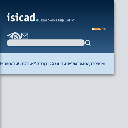
Ваше окно в мир САПР
Новости
Статьи
Авторы
События
Рекламодателям