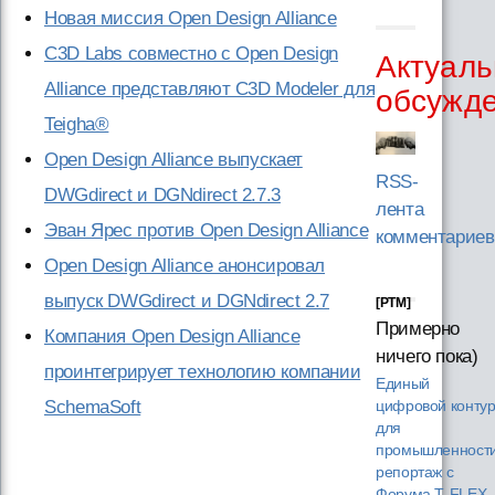
Новая миссия Open Design Alliance
C3D Labs совместно с Open Design
Актуаль
Alliance представляют C3D Modeler для
обсужд
Teigha®
Open Design Alliance выпускает
RSS-
DWGdirect и DGNdirect 2.7.3
лента
Эван Ярес против Open Design Alliance
комментариев
Open Design Alliance анонсировал
выпуск DWGdirect и DGNdirect 2.7
[PTM]
Примерно
Компания Open Design Alliance
ничего пока)
проинтегрирует технологию компании
Единый
SchemaSoft
цифровой конту
для
промышленности
репортаж с
Форума T‑FLEX