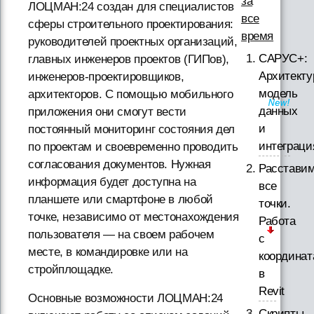
за
ЛОЦМАН:24 создан для специалистов
все
сферы строительного проектирования:
время
руководителей проектных организаций,
САРУС+:
главных инженеров проектов (ГИПов),
Архитекту
инженеров-проектировщиков,
модель
архитекторов. С помощью мобильного
данных
приложения они смогут вести
и
постоянный мониторинг состояния дел
интеграци
по проектам и своевременно проводить
согласования документов. Нужная
Расстави
информация будет доступна на
все
планшете или смартфоне в любой
точки.
точке, независимо от местонахождения
Работа
пользователя — на своем рабочем
с
месте, в командировке или на
координа
стройплощадке.
в
Revit
Основные возможности ЛОЦМАН:24
Скрипты