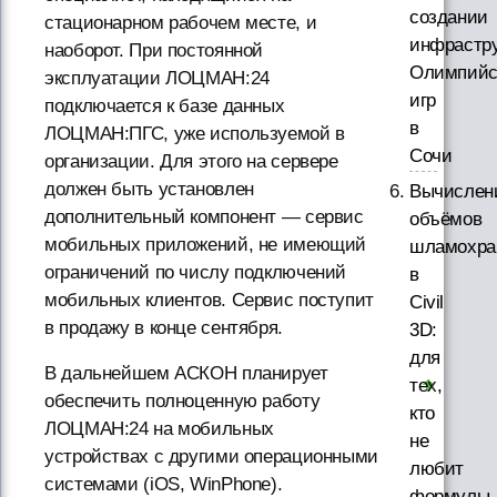
создании
стационарном рабочем месте, и
инфрастр
наоборот. При постоянной
Олимпийс
эксплуатации ЛОЦМАН:24
игр
подключается к базе данных
в
ЛОЦМАН:ПГС, уже используемой в
Сочи
организации. Для этого на сервере
должен быть установлен
Вычислен
дополнительный компонент — сервис
объёмов
мобильных приложений, не имеющий
шламохр
ограничений по числу подключений
в
мобильных клиентов. Сервис поступит
Civil
в продажу в конце сентября.
3D:
для
В дальнейшем АСКОН планирует
тех,
обеспечить полноценную работу
кто
ЛОЦМАН:24 на мобильных
не
устройствах с другими операционными
любит
системами (iOS, WinPhone).
формулы