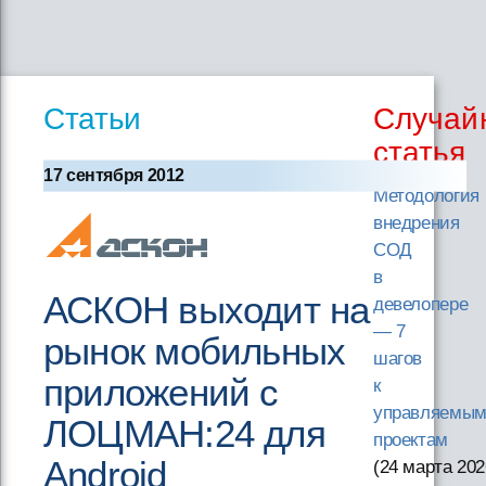
Статьи
Случай
статья
17 сентября 2012
Методология
внедрения
СОД
в
АСКОН выходит на
девелопере
— 7
рынок мобильных
шагов
приложений с
к
управляемы
ЛОЦМАН:24 для
проектам
Android
(24 марта 202