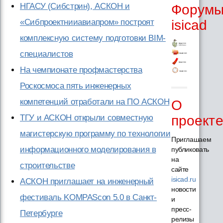
НГАСУ (Сибстрин), АСКОН и
Форум
«Сибпроектнииавиапром» построят
isicad
комплексную систему подготовки BIM-
специалистов
На чемпионате профмастерства
Роскосмоса пять инженерных
компетенций отработали на ПО АСКОН
О
проект
ТГУ и АСКОН открыли совместную
магистерскую программу по технологии
Приглашаем
информационного моделирования в
публиковать
на
строительстве
сайте
isicad.ru
АСКОН приглашает на инженерный
новости
фестиваль KOMPAScon 5.0 в Санкт-
и
пресс-
Петербурге
релизы