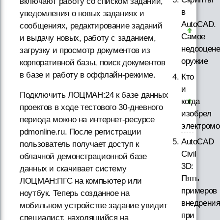
включают работу со списком заданий,
в
уведомления о новых заданиях и
AutoCAD.
сообщениях, редактирование заданий
Самое
и выдачу новых, работу с заданием,
недооцене
загрузку и просмотр документов из
оружие
корпоративной базы, поиск документов
в базе и работу в оффлайн-режиме.
Кто
и
Подключить ЛОЦМАН:24 к базе данных
когда
проектов в ходе тестового 30-дневного
изобрел
периода можно на интернет-ресурсе
электром
pdmonline.ru. После регистрации
AutoCAD
пользователь получает доступ к
Civil
облачной демонстрационной базе
3D:
данных и скачивает систему
Пять
ЛОЦМАН:ПГС на компьютер или
примеров
ноутбук. Теперь созданное на
внедрени
мобильном устройстве задание увидит
при
специалист, находящийся на