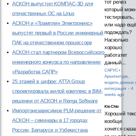
тот релиз
АСКОН выпустил КОМПАС-3D для
который мож
отечественных ОС на Linux
тестировать,
АСКОН и «Трамплин Электроникс»
или надо ещ
подождать?
выпустят первый в России инженерный
Насколько
ПАК на отечественном процессоре
хорошо
АСКОН стал партнером Всероссийского
работатет
инженерного конкурса по направлению
данный...
САРУС+:
«Разработка САПР»
Архитектура,
25 этажей в цифре: ATTA Group
модель данных 
интеграция
·
4
спроектировала жилой комплекс в BIM-
weeks ago
решении от АСКОН и Renga Software
Kto Chto
Импортонезависимое PLM-решение от
Хороший текс
АСКОН – семинары в 17 городах
вообще
хочется сказа
России, Беларуси и Узбекистана