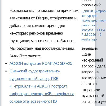
формами?
Насколько мы понимаем, по причинам,
Единый цифров
контур для
зависящим от Disqus, отображение и
промышленност
добавление комментариев для
репортаж с
Форума T‑FLEX
некоторых регионов временно
PLM 2026
·
2
weeks ago
функционирует не очень стабильно.
Мы работаем над восстановлением.
Sergei Sanin
Один
Читайте также:
нескромный
АСКОН выпустил КОМПАС-3D v25
вопрос - дела
Онежский судостроительно-
запрос на
тестирование
судоремонтный завод, ПКБ
а в ответ
«Петробалт» и АСКОН построят
отправили
цифровую цепочку «КБ – верфь» на
ждать новый
основе отечественного ПО
релиз, это уж