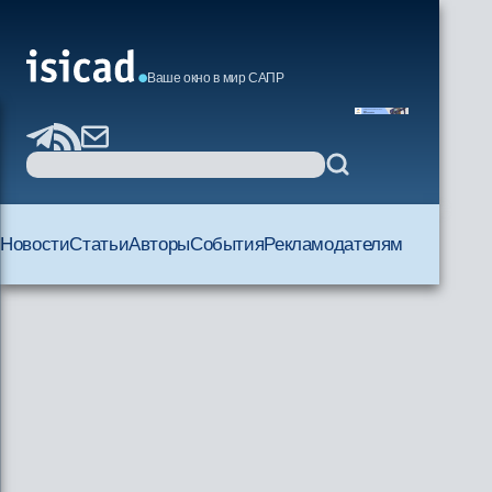
Ваше окно в мир САПР
Новости
Статьи
Авторы
События
Рекламодателям