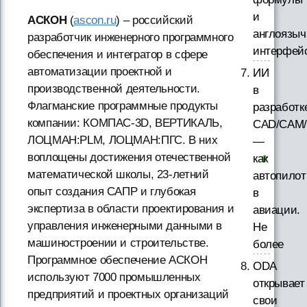
и
АСКОН
(
ascon.ru
) – российский
англоязы
разработчик инженерного программного
интерфей
обеспечения и интегратор в сфере
автоматизации проектной и
ИИ
производственной деятельности.
в
Флагманские программные продукты
разработк
компании: КОМПАС-3D, ВЕРТИКАЛЬ,
CAD/CAM/
ЛОЦМАН:PLM, ЛОЦМАН:ПГС. В них
—
воплощены достижения отечественной
как
математической школы, 23-летний
автопилот
опыт создания САПР и глубокая
в
экспертиза в области проектирования и
авиации.
управления инженерными данными в
Не
машиностроении и строительстве.
более
Программное обеспечение АСКОН
ODA
используют 7000 промышленных
открывает
предприятий и проектных организаций
свои