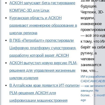
за ии всё-так
АСКОН запускает бета-тестирование
будущее.
КОМПАС-3D для Linux
Чертежи, 3D-
Курганская область и АСКОН
модели,
инженерное
развивают инженерное образование в
проектирован
школах региона
— всё это ид
В ПКБ «Петробалт» протестировали
к тому, что И
берёт на себ
Цифровую платформу судостроения,
рутину, а
разработку которой ведет АСКОН
человек
АСКОН выпустил новую версию PLM-
занимается
решения для управления жизненным
тем, что...
ИИ в разработке
циклом изделия
CAD/CAM/CAE/B
В Алтайском крае появится ИТ-полигон
— как автопилот
авиации. Не
PLM-решения АСКОН для
более.
·
1 mont
цифровизации машиностроения
ago