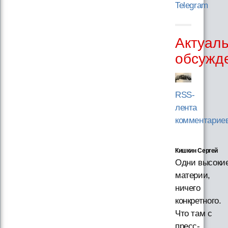
Telegram
Актуал
обсужд
RSS-
лента
комментарие
Кишкин Сергей
Одни высоки
материи,
ничего
конкретного.
Что там с
пресс-