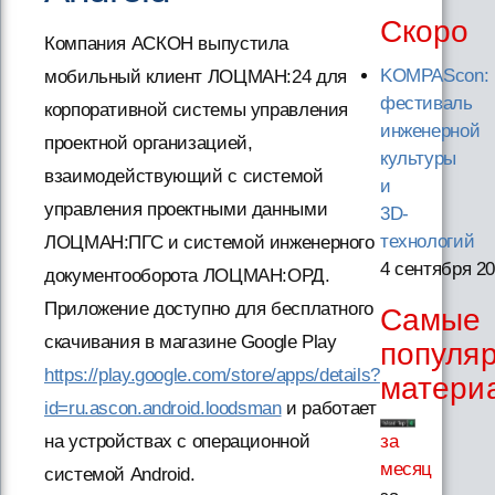
Скоро
Компания АСКОН выпустила
KOMPAScon:
мобильный клиент ЛОЦМАН:24 для
фестиваль
корпоративной системы управления
инженерной
проектной организацией,
культуры
взаимодействующий с системой
и
управления проектными данными
3D-
технологий
ЛОЦМАН:ПГС и системой инженерного
4 сентября 2
документооборота ЛОЦМАН:ОРД.
Приложение доступно для бесплатного
Самые
скачивания в магазине Google Play
популя
https://play.google.com/store/apps/details?
матери
id=ru.ascon.android.loodsman
и работает
за
на устройствах с операционной
месяц
системой Android.