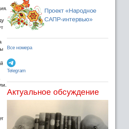
ия.
Проект «Народное
САПР-интервью»
ду
ут
а
Все номера
мы
ей
Telegram
,
ли.
Актуальное обсуждение
ет