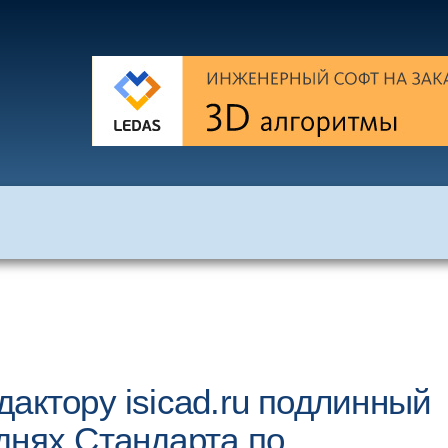
актору isicad.ru подлинный
днях Стандарта по