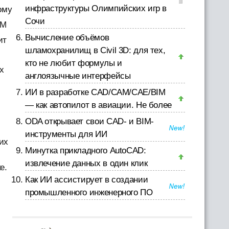
инфраструктуры Олимпийских игр в
ому
Сочи
IM
Вычисление объёмов
ит
шламохранилищ в Civil 3D: для тех,
кто не любит формулы и
х
англоязычные интерфейсы
ИИ в разработке CAD/CAM/CAE/BIM
— как автопилот в авиации. Не более
ODA открывает свои CAD- и BIM-
инструменты для ИИ
их
Минутка прикладного AutoCAD:
извлечение данных в один клик
е.
Как ИИ ассистирует в создании
промышленного инженерного ПО