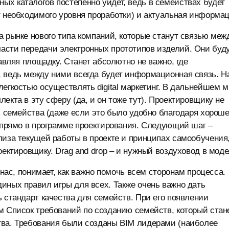
х каталогов постепенно уйдет, ведь в семействах будет
т необходимого уровня проработки) и актуальная информац
а рынке нового типа компаний, которые станут связью меж
асти передачи электронных прототипов изделий. Они буд
авляя площадку. Станет абсолютно не важно, где
, ведь между ними всегда будет информационная связь. Н
легкостью осуществлять digital маркетинг. В дальнейшем 
екта в эту сферу (да, и он тоже тут). Проектировщику не
ть семейства (даже если это было удобно благодаря хорош
х прямо в программе проектирования. Следующий шаг –
лиза текущей работы в проекте и принципах самообучения
оектировщику. Drag and drop – и нужный воздуховод в моде
 нас, понимает, как важно помочь всем сторонам процесса.
иных правил игры для всех. Также очень важно дать
 стандарт качества для семейств. При его появлении
м Список требований по созданию семейств, который стан
тва. Требования были созданы BIM лидерами (наиболее