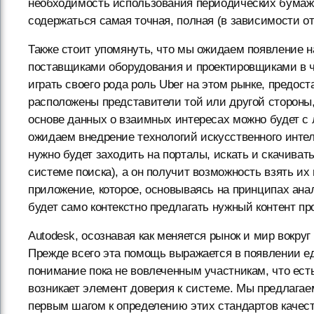
необходимость использования периодических бумажны
содержаться самая точная, полная (в зависимости о
Также стоит упомянуть, что мы ожидаем появление н
поставщиками оборудования и проектировщиками в ч
играть своего рода роль Uber на этом рынке, предост
расположены представители той или другой стороны
основе данных о взаимных интересах можно будет с 
ожидаем внедрение технологий искусственного интелл
нужно будет заходить на порталы, искать и скачива
системе поиска), а он получит возможность взять и
приложение, которое, основываясь на принципах ана
будет само контекстно предлагать нужный контент пр
Autodesk, осознавая как меняется рынок и мир вокруг
Прежде всего эта помощь выражается в появлении ед
понимание пока не вовлеченным участникам, что есть
возникает элемент доверия к системе. Мы предлагае
первым шагом к определению этих стандартов качес