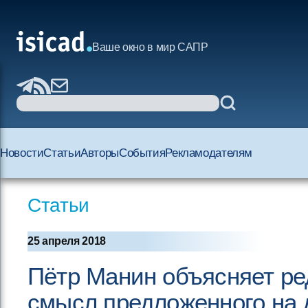
Ваше окно в мир САПР
Новости
Статьи
Авторы
События
Рекламодателям
Статьи
25 апреля 2018
Пётр Манин объясняет ред
смысл предложенного на 