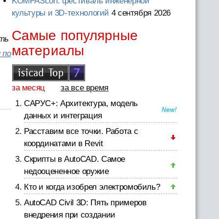
KOMPAScon: фестиваль инженерной
культуры и 3D-технологий
4 сентября 2026
Самые популярные
сть
материалы
 по
за месяц
за все время
САРУС+: Архитектура, модель
данных и интеграция
Расставим все точки. Работа с
координатами в Revit
Скрипты в AutoCAD. Самое
недооцененное оружие
Кто и когда изобрел электромобиль?
AutoCAD Civil 3D: Пять примеров
внедрения при создании