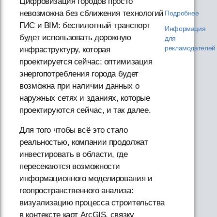
Цифровизация городов просто
невозможна без сближения технологий
Подробнее
ГИС и BIM: беспилотный транспорт
Информация
будет использовать дорожную
для
рекламодателей
инфраструктуру, которая
проектируется сейчас; оптимизация
энергопотребления города будет
возможна при наличии данных о
наружных сетях и зданиях, которые
проектируются сейчас, и так далее.
Для того чтобы всё это стало
реальностью, компании продолжат
инвестировать в области, где
пересекаются возможности
информационного моделирования и
геопространственного анализа:
визуализацию процесса строительства
в контексте карт ArcGIS, связку