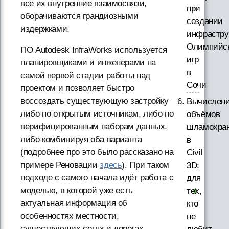
все их внутренние взаимосвязи,
при
оборачиваются грандиозными
создании
издержками.
инфрастру
Олимпийс
ПО Autodesk InfraWorks используется
игр
планировщиками и инженерами на
в
самой первой стадии работы над
Сочи
проектом и позволяет быстро
воссоздать существующую застройку
Вычислен
либо по открытым источникам, либо по
объёмов
верифицированным наборам данных,
шламохра
либо комбинируя оба варианта
в
(подробнее про это было рассказано на
Civil
примере Реновации
здесь
). При таком
3D:
подходе с самого начала идёт работа с
для
моделью, в которой уже есть
тех,
актуальная информация об
кто
особенностях местности,
не
существующих сетях и дорогах,