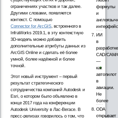
любит
ограничениях участков и так далее.
формулы
Другими словами, появляется
и
контекст. С помощью
англоязыч
Connector for ArcGIS
, встроенного в
интерфей
InfraWorks 2019.1, в эту контекстную
ИИ
3D-модель можно добавить
в
дополнительные атрибуты данных из
разработк
ArcGIS Online и сделать её более
CAD/CAM/
умной, более надёжной и более
—
точной.
как
автопилот
Этот новый инструмент – первый
в
результат стратегического
авиации.
сотрудничества компаний Autodesk и
Не
Esri, о котором было объявлено в
более
конце 2017 года на конференции
ODA
Autodesk University в Лас-Вегасе. В
открывает
пресс-релизах говорилось о том, что