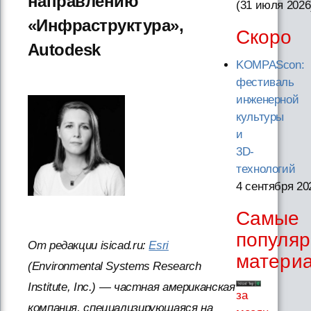
направлению
(31 июля 2026
«Инфраструктура»,
Скоро
Autodesk
KOMPAScon:
фестиваль
инженерной
культуры
и
3D-
технологий
4 сентября 20
Самые
популя
От редакции isicad.ru:
Esri
матери
(Environmental Systems Research
Institute, Inc.) — частная американская
за
компания, специализирующаяся на