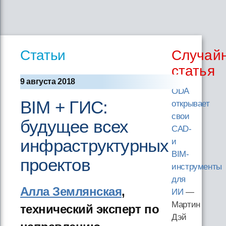
Статьи
Случай
статья
9 августа 2018
ODA
BIM + ГИС:
открывает
свои
будущее всех
CAD-
инфраструктурных
и
BIM-
проектов
инструменты
для
Алла Землянская
,
ИИ
—
Мартин
технический эксперт по
Дэй