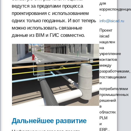
для
ведутся за пределами процесса
корреспонденци
проектирования с использованием
-
одних только геоданных. И вот теперь
info@isicad.ru
можно использовать связанные
Проект
данные из BIM и ГИС совместно.
isicad
нацелен
на
укрепление
контактов
между
разработчиками,
поставщиками
и
потребителями
промышленных
решений
в
областях
PLM
Дальнейшее развитие
и
ERP...