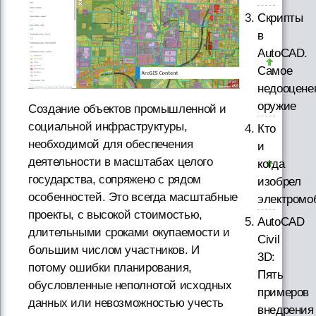
Скрипты
в
AutoCAD.
Самое
недооцене
оружие
Создание объектов промышленной и
социальной инфраструктуры,
Кто
необходимой для обеспечения
и
деятельности в масштабах целого
когда
государства, сопряжено с рядом
изобрел
особенностей. Это всегда масштабные
электромо
проекты, с высокой стоимостью,
AutoCAD
длительными сроками окупаемости и
Civil
большим числом участников. И
3D:
потому ошибки планирования,
Пять
обусловленные неполнотой исходных
примеров
данных или невозможностью учесть
внедрения