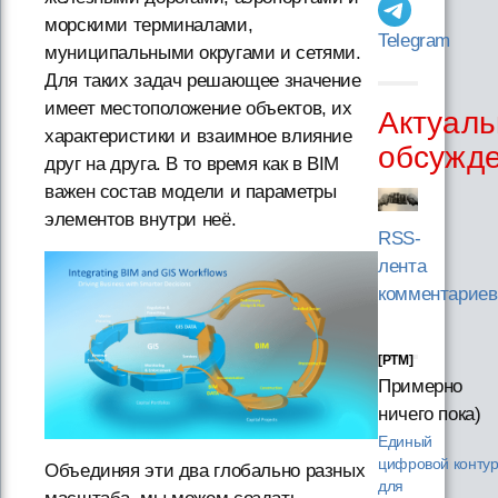
морскими терминалами,
Telegram
муниципальными округами и сетями.
Для таких задач решающее значение
имеет местоположение объектов, их
Актуаль
характеристики и взаимное влияние
обсужд
друг на друга. В то время как в BIM
важен состав модели и параметры
элементов внутри неё.
RSS-
лента
комментариев
[PTM]
Примерно
ничего пока)
Единый
цифровой конту
Объединяя эти два глобально разных
для