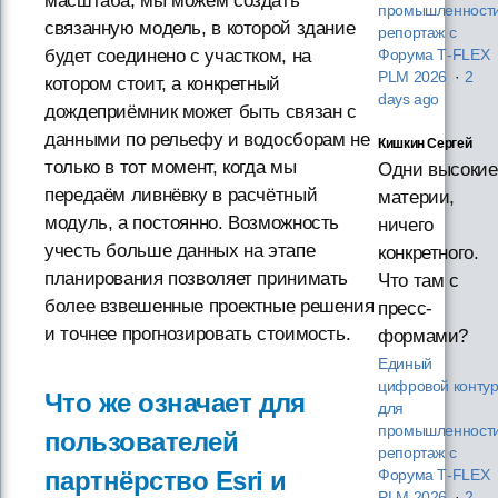
масштаба, мы можем создать
промышленности
связанную модель, в которой здание
репортаж с
будет соединено с участком, на
Форума T‑FLEX
PLM 2026
·
2
котором стоит, а конкретный
days ago
дождеприёмник может быть связан с
данными по рельефу и водосборам не
Кишкин Сергей
только в тот момент, когда мы
Одни высокие
передаём ливнёвку в расчётный
материи,
модуль, а постоянно. Возможность
ничего
учесть больше данных на этапе
конкретного.
планирования позволяет принимать
Что там с
более взвешенные проектные решения
пресс-
и точнее прогнозировать стоимость.
формами?
Единый
цифровой конту
Что же означает для
для
промышленности
пользователей
репортаж с
партнёрство Esri и
Форума T‑FLEX
PLM 2026
·
2