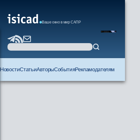
Ваше окно в мир САПР
Новости
Статьи
Авторы
События
Рекламодателям