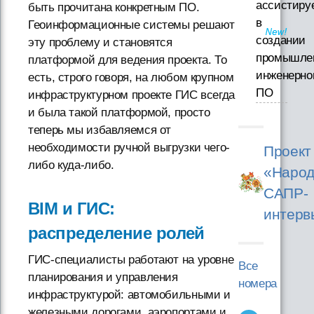
ассистиру
быть прочитана конкретным ПО.
в
Геоинформационные системы решают
создании
эту проблему и становятся
промышле
платформой для ведения проекта. То
инженерно
есть, строго говоря, на любом крупном
ПО
инфраструктурном проекте ГИС всегда
и была такой платформой, просто
теперь мы избавляемся от
необходимости ручной выгрузки чего-
Проект
либо куда-либо.
«Народ
САПР-
BIM и ГИС:
интерв
распределение ролей
ГИС-специалисты работают на уровне
Все
планирования и управления
номера
инфраструктурой: автомобильными и
железными дорогами, аэропортами и