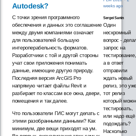
Autodesk?
weeks ago
С точки зрения программного
Sergei Sanin
обеспечения и данных это соглашение
Один
между двумя компаниями означает
нескромный
для пользователей большую
вопрос - дела
интероперабельность форматов.
запрос на
Разработчики с той и другой стороны
тестирование
учат свои приложения понимать
а в ответ
данные, имеющие другую природу.
отправили
Последняя версия ArcGIS Pro
ждать новый
напрямую читает файлы Revit и
релиз, это уж
разбирает по классам все окна, двери,
тот релиз
помещения и так далее.
который можн
тестировать,
Что пользователи ГИС могут делать с
или надо ещё
этими разобранными данными? Как
подождать?
минимум, две вещи приходят на ум.
Насколько