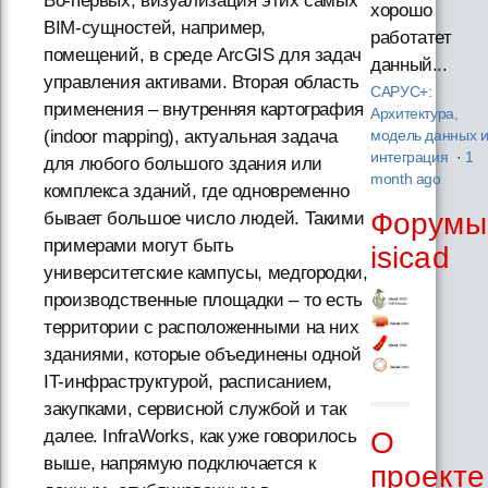
Во-первых, визуализация этих самых
хорошо
BIM-сущностей, например,
работатет
помещений, в среде ArcGIS для задач
данный...
управления активами. Вторая область
САРУС+:
применения – внутренняя картография
Архитектура,
(indoor mapping), актуальная задача
модель данных 
интеграция
·
1
для любого большого здания или
month ago
комплекса зданий, где одновременно
Форумы
бывает большое число людей. Такими
примерами могут быть
isicad
университетские кампусы, медгородки,
производственные площадки – то есть
территории с расположенными на них
зданиями, которые объединены одной
IT-инфраструктурой, расписанием,
закупками, сервисной службой и так
далее. InfraWorks, как уже говорилось
О
выше, напрямую подключается к
проекте