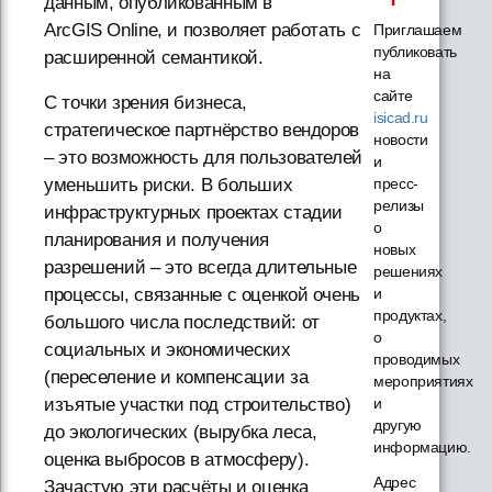
данным, опубликованным в
ArcGIS Online, и позволяет работать с
Приглашаем
публиковать
расширенной семантикой.
на
сайте
С точки зрения бизнеса,
isicad.ru
стратегическое партнёрство вендоров
новости
– это возможность для пользователей
и
уменьшить риски. В больших
пресс-
релизы
инфраструктурных проектах стадии
о
планирования и получения
новых
разрешений – это всегда длительные
решениях
процессы, связанные с оценкой очень
и
продуктах,
большого числа последствий: от
о
социальных и экономических
проводимых
(переселение и компенсации за
мероприятиях
изъятые участки под строительство)
и
другую
до экологических (вырубка леса,
информацию.
оценка выбросов в атмосферу).
Адрес
Зачастую эти расчёты и оценка