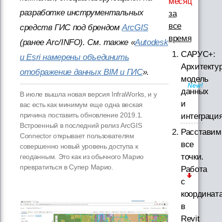
месяц
разработке инструментальных
за
все
средств ГИС под брендом
ArcGIS
время
(ранее Arc/INFO). См. также «
Autodesk
САРУС+:
и Esri намерены объединить
Архитектур
отображение данных BIM и ГИС
».
модель
данных
В июле вышла новая версия InfraWorks, и у
и
вас есть как минимум еще одна веская
причина поставить обновление 2019.1.
интеграци
Встроенный в последний релиз ArcGIS
Расставим
Connector открывает пользователям
все
совершенно новый уровень доступа к
точки.
геоданным. Это как из обычного Марио
превратиться в Супер Марио.
Работа
с
координат
в
Revit