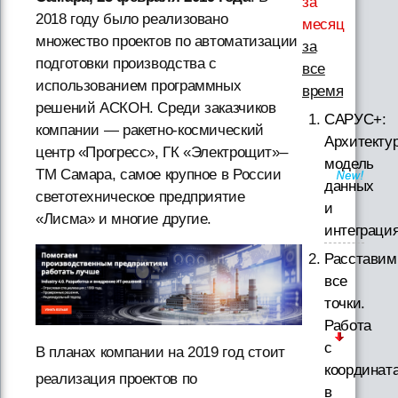
за
2018 году было реализовано
месяц
множество проектов по автоматизации
за
подготовки производства с
все
использованием программных
время
решений АСКОН. Среди заказчиков
САРУС+:
компании — ракетно-космический
Архитектур
центр «Прогресс», ГК «Электрощит»–
модель
ТМ Самара, самое крупное в России
данных
светотехническое предприятие
и
«Лисма» и многие другие.
интеграци
Расставим
все
точки.
Работа
с
В планах компании на 2019 год стоит
координат
реализация проектов по
в