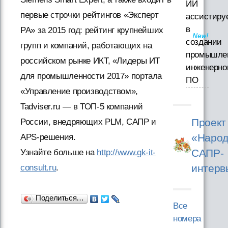
ИИ
первые строчки рейтингов «Эксперт
ассистиру
в
РА» за 2015 год: рейтинг крупнейших
создании
групп и компаний, работающих на
промышле
российском рынке ИКТ, «Лидеры ИТ
инженерно
для промышленности 2017» портала
ПО
«Управление производством»,
Tadviser.ru — в ТОП-5 компаний
Проект
России, внедряющих PLM, САПР и
«Народ
APS-решения.
САПР-
Узнайте больше на
http://www.gk-it-
интерв
consult.ru
.
Поделиться…
Все
номера