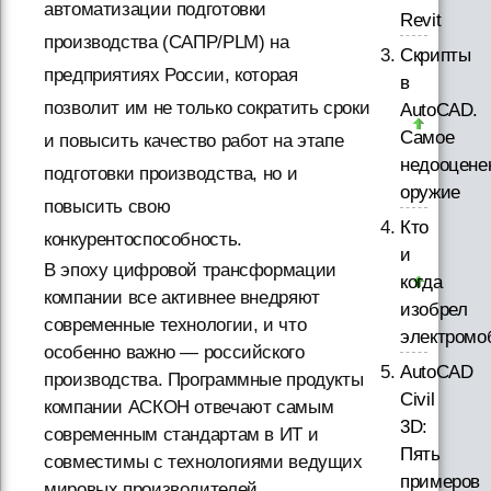
автоматизации подготовки
Revit
производства (САПР/PLM) на
Скрипты
предприятиях России, которая
в
позволит им не только сократить сроки
AutoCAD.
Самое
и повысить качество работ на этапе
недооцене
подготовки производства, но и
оружие
повысить свою
Кто
конкурентоспособность.
и
В эпоху цифровой трансформации
когда
компании все активнее внедряют
изобрел
современные технологии, и что
электромо
особенно важно — российского
AutoCAD
производства. Программные продукты
Civil
компании АСКОН отвечают самым
3D:
современным стандартам в ИТ и
Пять
совместимы с технологиями ведущих
примеров
мировых производителей.