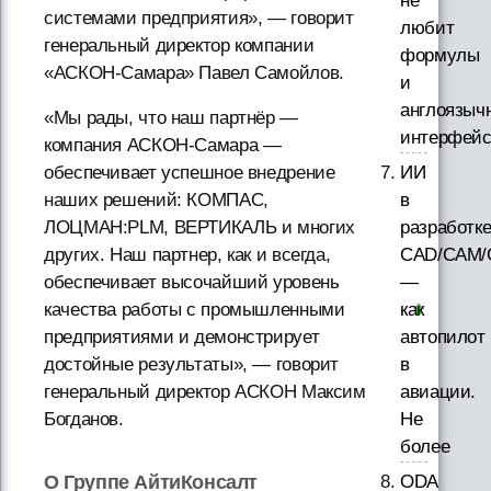
не
системами предприятия», — говорит
любит
генеральный директор компании
формулы
«АСКОН-Самара» Павел Самойлов.
и
англоязыч
«Мы рады, что наш партнёр —
интерфей
компания АСКОН-Самара —
ИИ
обеспечивает успешное внедрение
в
наших решений: КОМПАС,
разработк
ЛОЦМАН:PLM, ВЕРТИКАЛЬ и многих
CAD/CAM/
других. Наш партнер, как и всегда,
—
обеспечивает высочайший уровень
как
качества работы с промышленными
автопилот
предприятиями и демонстрирует
в
достойные результаты», — говорит
авиации.
генеральный директор АСКОН Максим
Не
Богданов.
более
ODA
О Группе АйтиКонсалт