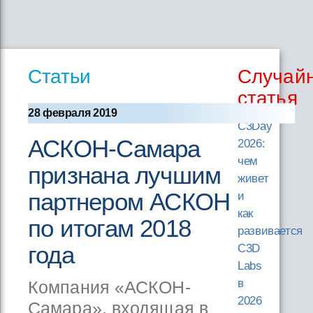
Статьи
Случай
статья
28 февраля 2019
C3Day
АСКОН-Самара
2026:
чем
признана лучшим
живет
партнером АСКОН
и
как
по итогам 2018
развивается
года
C3D
Labs
в
Компания «АСКОН-
2026
Самара», входящая в