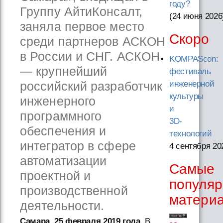
году?
Группу АйтиКонсалт,
(24 июня 2026
заняла первое место
Скоро
среди партнеров АСКОН
в России и СНГ. АСКОН
KOMPAScon:
— крупнейший
фестиваль
российский разработчик
инженерной
культуры
инженерного
и
программного
3D-
обеспечения и
технологий
интегратор в сфере
4 сентября 20
автоматизации
Самые
проектной и
популя
производственной
матери
деятельности.
Самара, 25 февраля 2019 года
. В