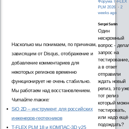
Форума T‑FLEX
PLM 2026
·
2
weeks ago
Sergei Sanin
Один
нескромный
Насколько мы понимаем, по причинам,
вопрос - дела
запрос на
зависящим от Disqus, отображение и
тестирование
добавление комментариев для
а в ответ
некоторых регионов временно
отправили
функционирует не очень стабильно.
ждать новый
релиз, это уж
Мы работаем над восстановлением.
тот релиз
Читайте также:
который можн
SiO 2D – инструмент для российских
тестировать,
или надо ещё
инженеров-геотехников
подождать?
T-FLEX PLM 18 и КОМПАС-3D v25