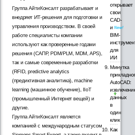
открывает
Группа АйтиКонсалт разрабатывает и
свои
внедряет ИТ-решения для подготовки и
CAD-
управления производством. В своей
и
BIM-
работе специалисты компании
инструмен
используют как проверенные годами
для
решения (САПР, PDM/PLM, MDM, APS),
ИИ
так и самые современные разработки
Минутка
(RFID, predictive analytics
прикладно
(предиктивная аналитика), machine
AutoCAD:
learning (машинное обучение), IIoT
извлечени
данных
(промышленный Интернет вещей) и
в
другие.
один
Группа АйтиКонсалт является
клик
компанией с международным статусом
Как
Siemens Smart Expert, а также входит в