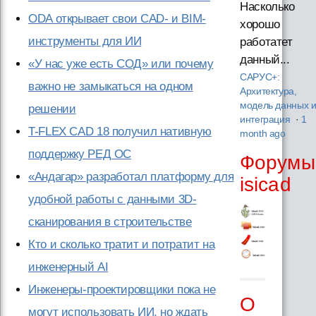
Насколько
ODA открывает свои CAD- и BIM-
хорошо
инструменты для ИИ
работатет
данный...
«У нас уже есть СОД» или почему
САРУС+:
важно не замыкаться на одном
Архитектура,
модель данных 
решении
интеграция
·
1
T-FLEX CAD 18 получил нативную
month ago
поддержку РЕД ОС
Форумы
«Андагар» разработал платформу для
isicad
удобной работы с данными 3D-
сканирования в строительстве
Кто и сколько тратит и потратит на
инженерный AI
Инженеры-проектировщики пока не
О
могут использовать ИИ, но ждать