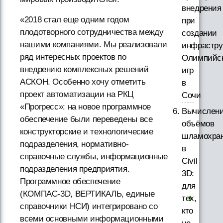
внедрения
«2018 стал еще одним годом
при
плодотворного сотрудничества между
создании
нашими компаниями. Мы реализовали
инфрастру
ряд интересных проектов по
Олимпийс
внедрению комплексных решений
игр
АСКОН. Особенно хочу отметить
в
проект автоматизации на РКЦ
Сочи
«Прогресс»: на новое программное
Вычислен
обеспечение были переведены все
объёмов
конструкторские и технологические
шламохра
подразделения, нормативно-
в
справочные службы, информационные
Civil
подразделения предприятия.
3D:
Программное обеспечение
для
(КОМПАС-3D, ВЕРТИКАЛЬ, единые
тех,
справочники НСИ) интегрировано со
кто
всеми основными информационными