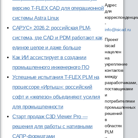
Адрес
версию T-FLEX CAD для операционной
для
корреспонденци
системы Astra Linux
-
САРУС+ 2026.2: российская PLM-
info@isicad.ru
система, где CAD и PDM работают как
Проект
isicad
единое целое и даже больше
нацелен
Как ИИ ассистирует в создании
на
укрепление
промышленного инженерного ПО
контактов
между
Успешные испытания T-FLEX PLM на
разработчиками,
процессоре «Иртыш»: российский
поставщиками
и
софт и «железо» объединяют усилия
потребителями
для промышленности
промышленных
решений
Старт продаж C3D Viewer Pro —
в
областях
решения для работы с нативными
PLM
САПР-форматами
и