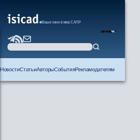
Ваше окно в мир САПР
Новости
Статьи
Авторы
События
Рекламодателям