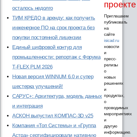
проекте
осталось недолго
Приглашаем
ТИМ КРЕДО в аренду: как получить
публиковать
инженерное ПО на срок проекта без
на
сайте
покупки постоянной лицензии
isicad.ru
новости
Единый цифровой контур для
и
промышленности: репортаж с Форума
пресс-
релизы
T‑FLEX PLM 2026
о
Новая версия WINNUM 6.0 и супер
новых
решениях
шестерка улучшений!
и
продуктах,
САРУС+: Архитектура, модель данных
о
и интеграция
проводимых
мероприятиях
АСКОН выпустил КОМПАС-3D v25
и
Компания «Топ Системы» и «Группа
другую
информацию.
Астра» сертифицировали нативную