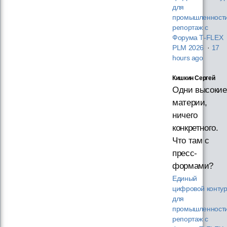
для
промышленности
репортаж с
Форума T‑FLEX
PLM 2026
·
17
hours ago
Кишкин Сергей
Одни высокие
материи,
ничего
конкретного.
Что там с
пресс-
формами?
Единый
цифровой конту
для
промышленности
репортаж с