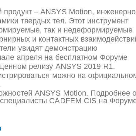
 продукт – ANSYS Motion, инженерн
мики твердых тел. Этот инструмент
ормируемые, так и недеформируемые
арнирных и контактных взаимодействи
тели увидят демонстрацию
чале апреля на бесплатном Форуме
ященном релизу ANSYS 2019 R1.
гистрироваться можно на официально
.
можностей ANSYS Motion. Подробнее 
т специалисты CADFEM CIS на Форум
n