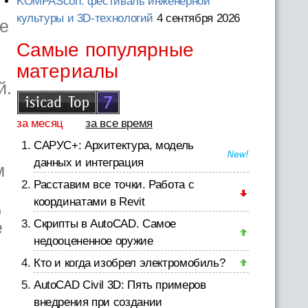
KOMPAScon: фестиваль инженерной
культуры и 3D-технологий
4 сентября 2026
ое
Самые популярные
материалы
й.
за месяц
за все время
САРУС+: Архитектура, модель
данных и интеграция
м
Расставим все точки. Работа с
координатами в Revit
о
Скрипты в AutoCAD. Самое
е
недооцененное оружие
Кто и когда изобрел электромобиль?
AutoCAD Civil 3D: Пять примеров
внедрения при создании