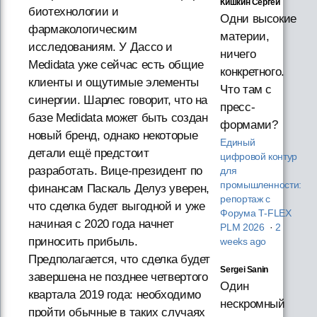
Кишкин Сергей
биотехнологии и
Одни высокие
фармакологическим
материи,
исследованиям. У Дассо и
ничего
Medidata уже сейчас есть общие
конкретного.
клиенты и ощутимые элементы
Что там с
синергии. Шарлес говорит, что на
пресс-
базе Medidata может быть создан
формами?
новый бренд, однако некоторые
Единый
детали ещё предстоит
цифровой контур
разработать. Вице-президент по
для
промышленности:
финансам Паскаль Делуз уверен,
репортаж с
что сделка будет выгодной и уже
Форума T‑FLEX
начиная с 2020 года начнет
PLM 2026
·
2
приносить прибыль.
weeks ago
Предполагается, что сделка будет
Sergei Sanin
завершена не позднее четвертого
Один
квартала 2019 года: необходимо
нескромный
пройти обычные в таких случаях