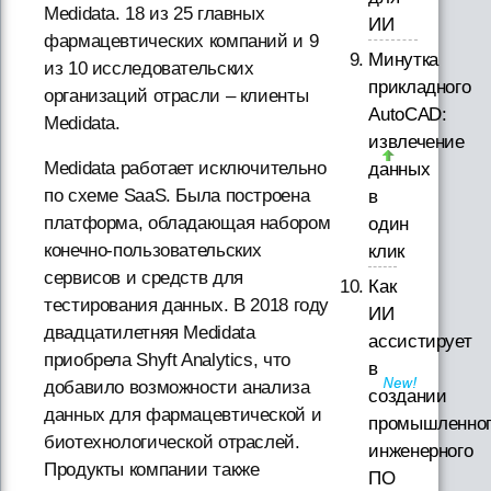
Medidata. 18 из 25 главных
ИИ
фармацевтических компаний и 9
Минутка
из 10 исследовательских
прикладного
организаций отрасли – клиенты
AutoCAD:
Medidata.
извлечение
Medidata работает исключительно
данных
по схеме SaaS. Была построена
в
платформа, обладающая набором
один
конечно-пользовательских
клик
сервисов и средств для
Как
тестирования данных. В 2018 году
ИИ
двадцатилетняя Medidata
ассистирует
приобрела Shyft Analytics, что
в
добавило возможности анализа
создании
данных для фармацевтической и
промышленно
биотехнологической отраслей.
инженерного
Продукты компании также
ПО