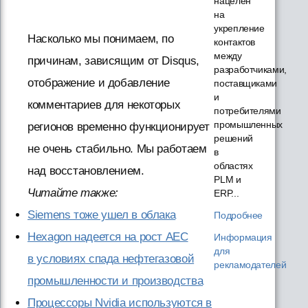
нацелен
на
укрепление
Насколько мы понимаем, по
контактов
между
причинам, зависящим от Disqus,
разработчиками,
отображение и добавление
поставщиками
и
комментариев для некоторых
потребителями
промышленных
регионов временно функционирует
решений
не очень стабильно. Мы работаем
в
областях
над восстановлением.
PLM и
Читайте также:
ERP...
Siemens тоже ушел в облака
Подробнее
Hexagon надеется на рост AEC
Информация
для
в условиях спада нефтегазовой
рекламодателей
промышленности и производства
Процессоры Nvidia используются в