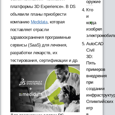
оружие
платформы 3D Experience». В DS
Кто
объявили планы приобрести
и
компанию
Medidata
, которая
когда
изобрел
поставляет отрасли
электромобил
здравоохранения программные
AutoCAD
сервисы (SaaS) для лечения,
Civil
разработки лекарств, их
3D:
тестирования, сертификации и др.
Пять
примеров
внедрения
при
создании
инфраструкту
Олимпийских
игр
в