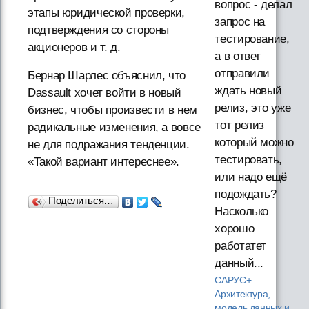
вопрос - делал
этапы юридической проверки,
запрос на
подтверждения со стороны
тестирование,
акционеров и т. д.
а в ответ
отправили
Бернар Шарлес объяснил, что
ждать новый
Dassault хочет войти в новый
релиз, это уже
бизнес, чтобы произвести в нем
тот релиз
радикальные изменения, а вовсе
который можно
не для подражания тенденции.
тестировать,
«Такой вариант интереснее».
или надо ещё
подождать?
Поделиться…
Насколько
хорошо
работатет
данный...
САРУС+:
Архитектура,
модель данных и