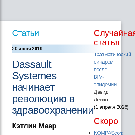
Статьи
Случайна
статья
20 июня 2019
Травматический
Dassault
синдром
после
Systemes
BIM-
начинает
эпидемии
—
Давид
революцию в
Левин
здравоохранении
(1 апреля 2026
)
Скоро
Кэтлин Маер
KOMPAScon: