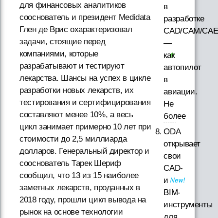
для финансовых аналитиков
в
сооснователь и президент Medidata
разработке
Глен де Врис охарактеризовал
CAD/CAM/CAE
задачи, стоящие перед
—
компаниями, которые
как
разрабатывают и тестируют
автопилот
лекарства. Шансы на успех в цикле
в
разработки новых лекарств, их
авиации.
тестирования и сертифицирования
Не
составляют менее 10%, а весь
более
цикл занимает примерно 10 лет при
ODA
стоимости до 2,5 миллиарда
открывает
долларов. Генеральный директор и
свои
сооснователь Тарек Шериф
CAD-
сообщил, что 13 из 15 наиболее
и
заметных лекарств, проданных в
BIM-
2018 году, прошли цикл вывода на
инструменты
рынок на основе технологии
для