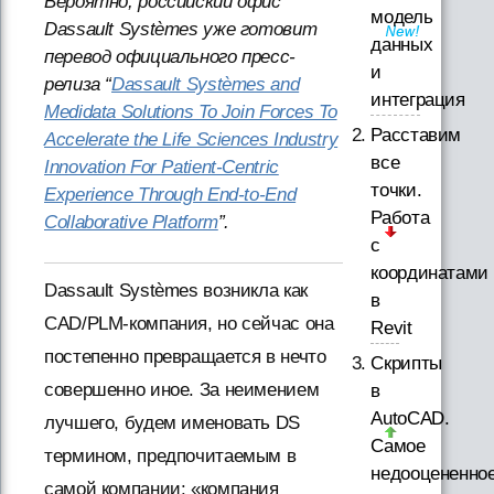
Вероятно, российский офис
модель
Dassault Systèmes уже готовит
данных
перевод официального пресс-
и
релиза “
Dassault Systèmes and
интеграция
Medidata Solutions To Join Forces To
Расставим
Accelerate the Life Sciences Industry
все
Innovation For Patient-Centric
точки.
Experience Through End-to-End
Работа
Collaborative Platform
”.
с
координатами
Dassault Systèmes возникла как
в
CAD/PLM-компания, но сейчас она
Revit
постепенно превращается в нечто
Скрипты
совершенно иное. За неимением
в
AutoCAD.
лучшего, будем именовать DS
Самое
термином, предпочитаемым в
недооцененно
самой компании: «компания