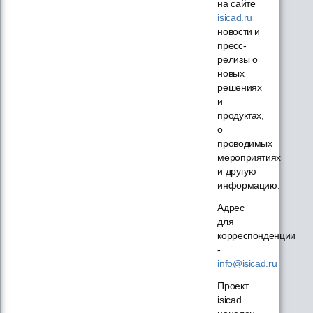
на сайте
isicad.ru
новости и
пресс-
релизы о
новых
решениях
и
продуктах,
о
проводимых
мероприятиях
и другую
информацию.
Адрес
для
корреспонденции
-
info@isicad.ru
Проект
isicad