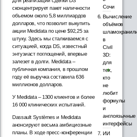
Для реализации сделки DS
Сочи
сконцентрирует пакет наличности
объемом около 5,8 миллиардов
Вычисление
долларов, что позволит выкупить
объёмов
акции Medidata по цене $92,25 за
шламохранил
штуку. Здесь мы сталкиваемся с
в
ситуацией, когда DS, известный
Civil
энтузиаст поглощений, впервые
3D:
залезет в долги. Medidata –
для
публичная компания, в прошлом
тех,
году её выручка составила 636
кто
миллионов долларов.
не
любит
У Medidata – 1300 клиентов и более
формулы
16 000 клинических испытаний.
и
англоязычные
Dassault Systèmes и Medidata
интерфейсы
анонсируют весьма амбициозные
планы. В ходе пресс-конференции
ИИ