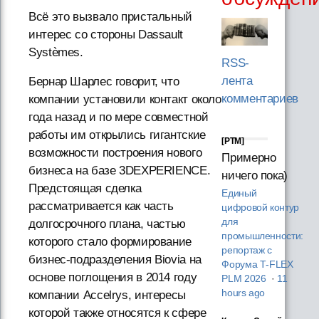
Всё это вызвало пристальный
интерес со стороны Dassault
Systèmes.
RSS-
лента
Бернар Шарлес говорит, что
комментариев
компании установили контакт около
года назад и по мере совместной
работы им открылись гигантские
[PTM]
возможности построения нового
Примерно
бизнеса на базе 3DEXPERIENCE.
ничего пока)
Предстоящая сделка
Единый
рассматривается как часть
цифровой контур
для
долгосрочного плана, частью
промышленности:
которого стало формирование
репортаж с
бизнес-подразделения Biovia на
Форума T‑FLEX
основе поглощения в 2014 году
PLM 2026
·
11
hours ago
компании Accelrys, интересы
которой также относятся к сфере