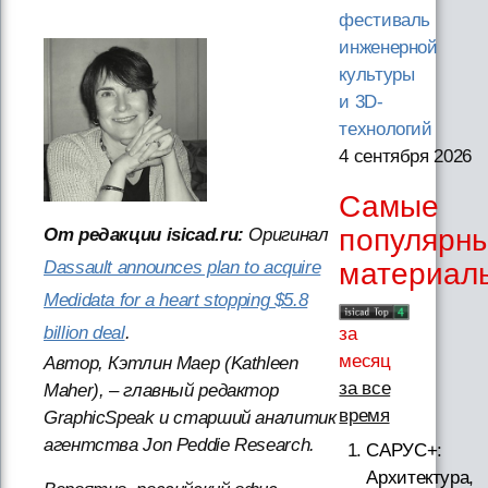
фестиваль
инженерной
культуры
и 3D-
технологий
4 сентября 2026
Самые
популярн
От редакции isicad.ru:
Оригинал
Dassault announces plan to acquire
материал
Medidata for a heart stopping $5.8
billion deal
.
за
месяц
Автор, Кэтлин Маер (Kathleen
за все
Maher), – главный редактор
время
GraphicSpeak и старший аналитик
агентства Jon Peddie Research.
САРУС+:
Архитектура,