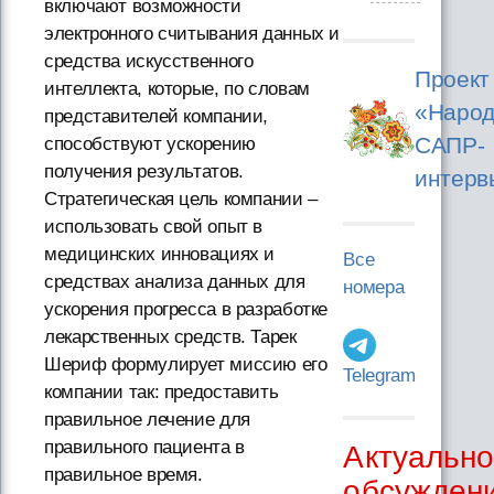
включают возможности
электронного считывания данных и
средства искусственного
Проект
интеллекта, которые, по словам
«Народ
представителей компании,
САПР-
способствуют ускорению
получения результатов.
интерв
Стратегическая цель компании –
использовать свой опыт в
медицинских инновациях и
Все
средствах анализа данных для
номера
ускорения прогресса в разработке
лекарственных средств. Тарек
Шериф формулирует миссию его
Telegram
компании так: предоставить
правильное лечение для
правильного пациента в
Актуальн
правильное время.
обсужден