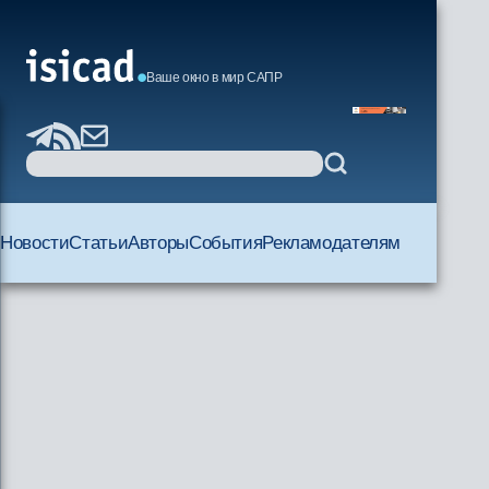
Ваше окно в мир САПР
Новости
Статьи
Авторы
События
Рекламодателям