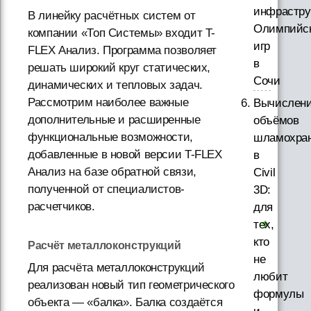
инфрастру
В линейку расчётных систем от
Олимпийс
компании «Топ Системы» входит T-
игр
FLEX Анализ. Программа позволяет
в
решать широкий круг статических,
Сочи
динамических и тепловых задач.
Рассмотрим наиболее важные
Вычислен
дополнительные и расширенные
объёмов
функциональные возможности,
шламохра
добавленные в новой версии T-FLEX
в
Анализ на базе обратной связи,
Civil
полученной от специалистов-
3D:
расчетчиков.
для
тех,
кто
Расчёт металлоконструкций
не
Для расчёта металлоконструкций
любит
реализован новый тип геометрического
формулы
объекта — «балка». Балка создаётся