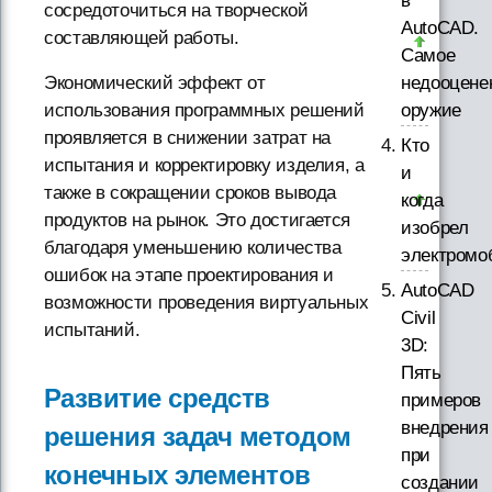
в
сосредоточиться на творческой
AutoCAD.
составляющей работы.
Самое
недооцене
Экономический эффект от
оружие
использования программных решений
проявляется в снижении затрат на
Кто
испытания и корректировку изделия, а
и
также в сокращении сроков вывода
когда
продуктов на рынок. Это достигается
изобрел
благодаря уменьшению количества
электромо
ошибок на этапе проектирования и
AutoCAD
возможности проведения виртуальных
Civil
испытаний.
3D:
Пять
Развитие средств
примеров
внедрения
решения задач методом
при
конечных элементов
создании