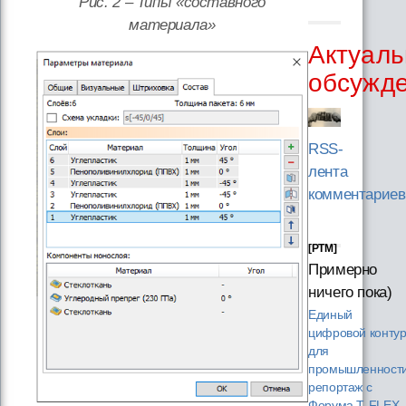
Рис. 2 – Типы «составного
материала»
Актуаль
обсужд
RSS-
лента
комментариев
[PTM]
Примерно
ничего пока)
Единый
цифровой конту
для
промышленности
репортаж с
Форума T‑FLEX