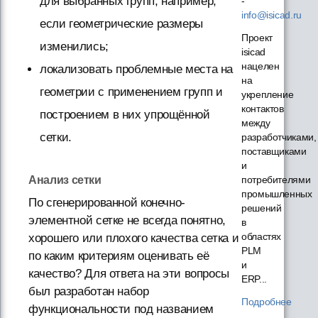
для выбранных групп, например,
-
info@isicad.ru
если геометрические размеры
Проект
изменились;
isicad
нацелен
локализовать проблемные места на
на
геометрии с применением групп и
укрепление
контактов
построением в них упрощённой
между
сетки.
разработчиками,
поставщиками
и
потребителями
Анализ сетки
промышленных
По сгенерированной конечно-
решений
элементной сетке не всегда понятно,
в
областях
хорошего или плохого качества сетка и
PLM
по каким критериям оценивать её
и
качество? Для ответа на эти вопросы
ERP...
был разработан набор
Подробнее
функциональности под названием