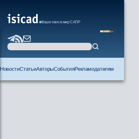
Ваше окно в мир САПР
Новости
Статьи
Авторы
События
Рекламодателям