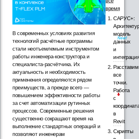
все
время
САРУС+:
Архитектур
В современных условиях развития
модель
технологий расчётные программы
данных
стали неотъемлемым инструментом
и
работы инженера-конструктора и
интеграци
специалиста-расчётчика. Их
Расставим
актуальность и необходимость
все
применения определяются рядом
точки.
преимуществ, а прежде всего —
Работа
повышением эффективности работы
с
за счет автоматизации рутинных
координат
процессов. Современные решения
в
существенно сокращают время на
Revit
выполнение стандартных операций и
Скрипты
позволяют инженерам