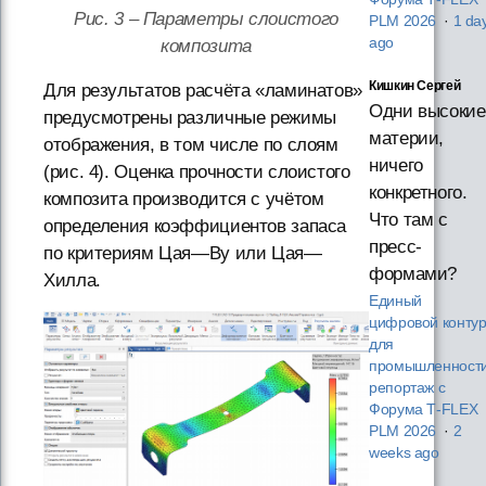
Рис. 3 – Параметры слоистого
PLM 2026
·
1 da
ago
композита
Кишкин Сергей
Для результатов расчёта «ламинатов»
Одни высокие
предусмотрены различные режимы
материи,
отображения, в том числе по слоям
ничего
(рис. 4). Оценка прочности слоистого
конкретного.
композита производится с учётом
Что там с
определения коэффициентов запаса
пресс-
по критериям Цая—Ву или Цая—
формами?
Хилла.
Единый
цифровой конту
для
промышленности
репортаж с
Форума T‑FLEX
PLM 2026
·
2
weeks ago