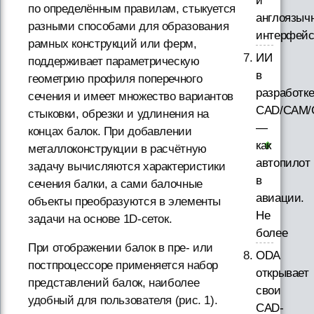
и
по определённым правилам, стыкуется
англоязыч
разными способами для образования
интерфей
рамных конструкций или ферм,
ИИ
поддерживает параметрическую
в
геометрию профиля поперечного
разработк
сечения и имеет множество вариантов
CAD/CAM/
стыковки, обрезки и удлинения на
—
концах балок. При добавлении
как
металлоконструкции в расчётную
автопилот
задачу вычисляются характеристики
в
сечения балки, а сами балочные
авиации.
объекты преобразуются в элементы
Не
задачи на основе 1D-сеток.
более
При отображении балок в пре- или
ODA
постпроцессоре применяется набор
открывает
представлений балок, наиболее
свои
удобный для пользователя (рис. 1).
CAD-