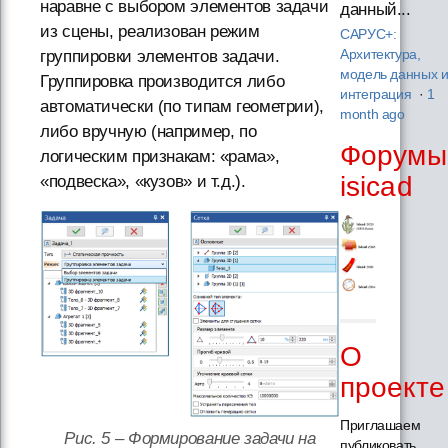
наравне с выбором элементов задачи
данный...
из сцены, реализован режим
САРУС+:
группировки элементов задачи.
Архитектура,
модель данных 
Группировка производится либо
интеграция
·
1
автоматически (по типам геометрии),
month ago
либо вручную (например, по
Форумы
логическим признакам: «рама»,
isicad
«подвеска», «кузов» и т.д.).
О
проекте
Приглашаем
Рис. 5 – Формирование задачи на
публиковать