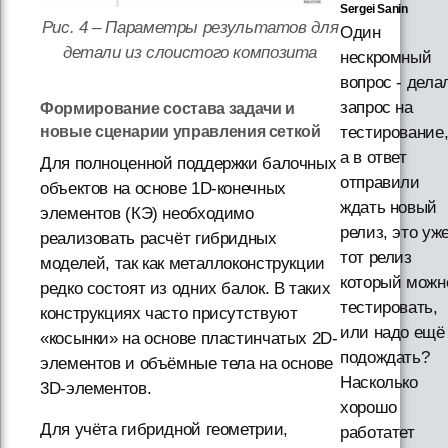
Sergei Sanin
Рис. 4 – Параметры результатов для
Один
детали из слоистого композита
нескромный
вопрос - дела
запрос на
Формирование состава задачи и
новые сценарии управления сеткой
тестирование
а в ответ
Для полноценной поддержки балочных
отправили
объектов на основе 1D-конечных
ждать новый
элементов (КЭ) необходимо
релиз, это уж
реализовать расчёт гибридных
тот релиз
моделей, так как металлоконструкции
который можн
редко состоят из одних балок. В таких
тестировать,
конструкциях часто присутствуют
или надо ещё
«косынки» на основе пластинчатых 2D-
подождать?
элементов и объёмные тела на основе
Насколько
3D-элементов.
хорошо
Для учёта гибридной геометрии,
работатет