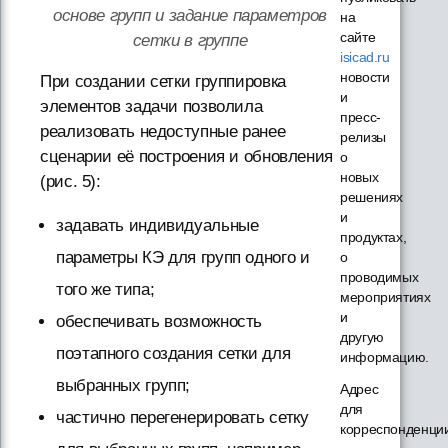
основе групп и задание параметров
на
сайте
сетки в группе
isicad.ru
новости
При создании сетки группировка
и
элементов задачи позволила
пресс-
реализовать недоступные ранее
релизы
сценарии её построения и обновления
о
новых
(рис. 5):
решениях
и
задавать индивидуальные
продуктах,
параметры КЭ для групп одного и
о
проводимых
того же типа;
мероприятиях
и
обеспечивать возможность
другую
поэтапного создания сетки для
информацию.
выбранных групп;
Адрес
для
частично перегенерировать сетку
корреспонденци