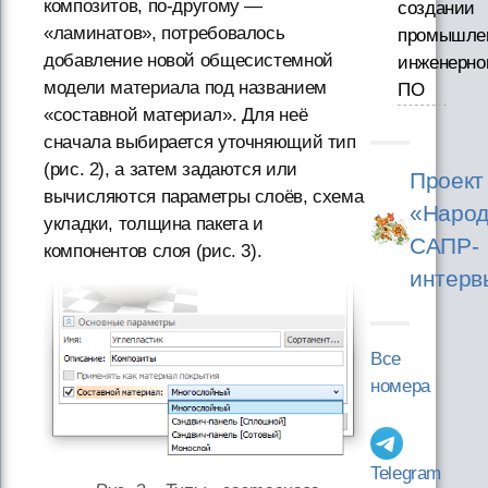
композитов, по-другому —
создании
«ламинатов», потребовалось
промышле
добавление новой общесистемной
инженерно
модели материала под названием
ПО
«составной материал». Для неё
сначала выбирается уточняющий тип
(рис. 2), а затем задаются или
Проект
вычисляются параметры слоёв, схема
«Народ
укладки, толщина пакета и
САПР-
компонентов слоя (рис. 3).
интерв
Все
номера
Telegram