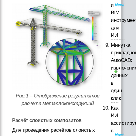
и
BIM-
инструмен
для
ИИ
Минутка
прикладно
AutoCAD:
извлечени
данных
в
один
Рис.1 – Отображение результатов
клик
расчёта металлоконструкций
Как
ИИ
Расчёт слоистых композитов
ассистиру
Для проведения расчётов слоистых
в