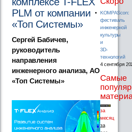
комплексе T-FLEX
Скоро
PLM от компании
KOMPAScon:
фестиваль
«Топ Системы»
инженерной
культуры
Сергей Бабичев,
и
руководитель
3D-
технологий
направления
4 сентября 20
инженерного анализа, АО
Самые
«Топ Системы»
популя
матери
за
месяц
за