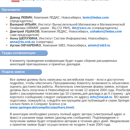
Оргкомитет
Давид ЛЕВИН
, Компания ЛЕДАС, Новосибирск,
levin@ledas.com
(председатель)
Валерий ИЛЬИН
, Институт Вычислительной Математики и Математической
Геофизики (ИВММГ, ранее - ВЦ СО РАН),
ilin@sscc.ru
(сопредседатель)
Дмитрий УШАКОВ
, Компания ЛЕДАС, Новосибирск,
ushakov@ledas.com
(зам.председателя)
Анна ШЕЛУХИНА
, Институт Систем Информатики, Новосибирск,
anna@iis.nsk.su
(секретарь)
Артем ОВЧАРЕНКО
, Компания SIB3, Новосибирск,
artem@sib3.ru
Труды конференции
К моменту проведения конференции будет издан сборник расширенных
аннотаций приглашенных и принятых докладов.
Подача заявок
Все заявки должны быть написаны на английском языке - ясно и достаточно
подробно, чтобы обеспечить Программному Комитету возможность объективно
оценить достоинства работы. Желательна электронная форма заявок, которые
должны быть получены в Новосибирске не позже 12 апреля 2004 года. PostScript
файл с расширенными тезисами (до 10 страниц для доклада и до 5 страниц - дл
короткого сообщения) следует направлять по адресу
info@isicad.ru
. ВО время
подготовки, пожалуйста, следуйте инструкциям для публикаций в серии Springer
Lecture Notes in Computer Science (см.
www.springer.de/comp/lncs/authors.html
).
В аннотации необходимо указать полный адрес автора (электронный адрес и
факс) и указание вида заявки (доклад или сообщение). Подтверждение о
получении заявки будет отправлено авторам в течение двух дней. Уведомление
о принятии заявок будет осуществлено не позднее 3 мая 2004 года.