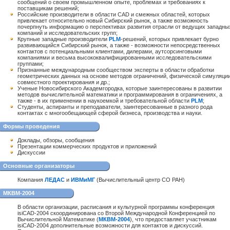
сообщений о своем промышленном опыте, проблемах и требованиях к
поставщикам решений;
Российские производители в области CAD и смежных областей, которых
привлекает относительно новый Сибирский рынок, а также возможность
почерпнуть информацию о перспективах развития отрасли от ведущих западны
компаний и исследовательских групп;
Крупные западные производители
PLM
-решений, которых привлекает бурно
развивающийся Сибирский рынок, а также - возможности непосредственных
контактов с потенциальными клиентами, дилерами, аутсорсинговыми
компаниями и весьма высококвалифицированными исследовательскими
группами;
Признанные международным сообществом эксперты в области обработки
геометрических данных на основе методов ограничений, физической симуляции
совместного проектирования и др.;
Ученые Новосибирского Академгородка, которые заинтересованы в развитии
методов вычислительной математики и программирования в ограничениях, а
также - в их применении в наукоемкой и требовательной области
PLM
;
Студенты, аспиранты и преподаватели, заинтересованные в разного рода
контактах с многообещающей сферой бизнеса, производства и науки.
Формы проведения
Доклады, обзоры, сообщения
Презентации коммерческих продуктов и приложений
Дискуссии
Основные организаторы
Компания
ЛЕДАС
и
ИВМиМГ
(Вычислительный центр СО РАН)
МКВМ-2004
В области организации, расписания и культурной программы конференция
isiCAD-2004 скоординирована со Второй Международной Конференцией по
Вычислительной Математике (
МКВМ-2004
), что предоставляет участникам
isiCAD-2004 дополнительные возможности для контактов и дискуссий.