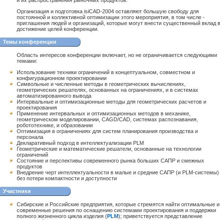
и их распространения рыночных продуктов.
Организация и подготовка isiCAD-2004 оставляют большую свободу для
постоянной и коллективной оптимизации этого мероприятия, в том числе -
приглашения людей и организаций, которые могут внести существенный вклад 
достижение целей конференции.
Темы конференции
Область интересов конференции включает, но не ограничивается следующими
темами:
Использование техники ограничений в концептуальном, совместном и
конфигурационном проектировании
Символьные и численные методы в геометрических вычислениях,
геометрических решателях, основанных на ограничениях, и в системах
автоматизированного вывода
Интервальные и оптимизационные методы для геометрических расчетов и
проектирования
Применение интервальных и оптимизационных методов в механике,
геометрическом моделировании, CAGD/CAD, системах распознавания,
робототехнике, и образовании
Оптимизация в ограничениях для систем планирования производства и
персонала
Декларативный подход в интеллектуализации PLM
Геометрические и математические решатели, основанные на технологии
ограничений
Состояние и перспективы современного рынка больших САПР и смежных
продуктов
Внедрение черт интеллектуальности в малые и средние САПР (и PLM-системы)
без потери компактности и доступности
Участники
Сибирские и Российские предприятия, которые стремятся найти оптимальные и
современные решения по оснащению системами проектирования и поддержки
полного жизненного цикла изделия (
PLM
); приветствуется представление