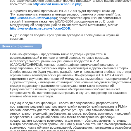
составлению рабочего расписания форума (предварительное расписание можн
посмотреть на
http://isicad.ru/ru/schedule.php
).
3
. В рамках научной программы isiCAD-2004 будет проведен семинар
"Интервальная математика и методы распространения ограничений" (см.
http://isicad.ru/ru/interval.php
); предполагается организация совместных
сессий. Напомним также, что isiCAD-2004 скоординирован со Второй
Международной Конференцией по Вычислительной Математике, МКВМ:
http://www-sbras.nsc.ru/ws/iccm-2004/
.
4
. До 12 апреля продлен срок приема докладов и сообщений на научный
семинар.
Цели конференции
Цель конференции - представить такие подходы и результаты в
исследовательской и технологической сферах, которые повышают
интеллектуальность рыночных решений и продуктов в PLM
(CAD/CAM/CAE/PDM), компьютерной графике, виртуальной реальности,
моделировании, компьютерных играх, мультимедиа и других смежных сферах.
Особое внимание будет уделено разработкам и приложениям в области методо
ограничений и геометрических решателей. Конференция isiCAD-2004 также
стремится к изучению соотношений между указанными областями приложений 
с другой стороны, - методами, от которых обоснованно ожидается существенн
вклад в поддержку и развитие интеллектуальности таких приложений.
Предполагается изучить предложение об образовании сообщества isicad,
которое могло бы системно рассматривать и изучать плодотворное взаимное
влияние областей и методов.
Еще одна задача конференции - свести исследователей, разработчиков,
поставщиков решений, распространителей и потребителей продуктов в PLM и
близких областях для того, чтобы достигнуть лучшего взаимопонимания
относительно тенденций, требования, запросов, проблем, доступности решений
и перспективы. Сибирский регион как место проведения конференции
предоставляет хорошие возможности для того, чтобы рассмотреть потенциал
быстро развивающегося промышленного рынка в сочетании с высокоразвитым
возможностями в области исследований, образования, программных разработо