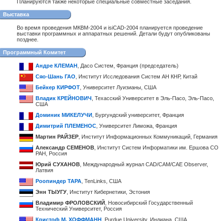
Планируются также некоторые специальные совместные заседания.
Выставка
Во время проведения МКВМ-2004 и isiCAD-2004 планируется проведение
выставки программных и аппаратных решений. Детали будут опубликованы
позднее.
Программный Комитет
Андре КЛЕМАН
, Дасо Систем, Франция (председатель)
Сяо-Шань ГАО
, Институт Исследования Систем АН КНР, Китай
Бейкер КИРФОТ
, Университет Луизианы, США
Владик КРЕЙНОВИЧ
, Техасский Университет в Эль-Пасо, Эль-Пасо,
США
Доминик МИКЕЛУЧИ
, Бургундский университет, Франция
Димитрий ПЛЕМЕНОС
, Университет Лиможа, Франция
Мартин РАЙЗЕР
, Институт Информационных Коммуникаций, Германия
Александр СЕМЕНОВ
, Институт Систем Информатики им. Ершова СО
РАН, Россия
Юрий СУХАНОВ
, Международный журнал CAD/CAM/CAE Observer,
Латвия
Роопиндер ТАРА
, TenLinks, США
Энн ТЫУГУ
, Институт Кибернетики, Эстония
Владимир ФРОЛОВСКИЙ
, Новосибирский Государственный
Технический Университет, Россия
Кристоф М. ХОФФМАНН
, Purdue University, Индиана, США