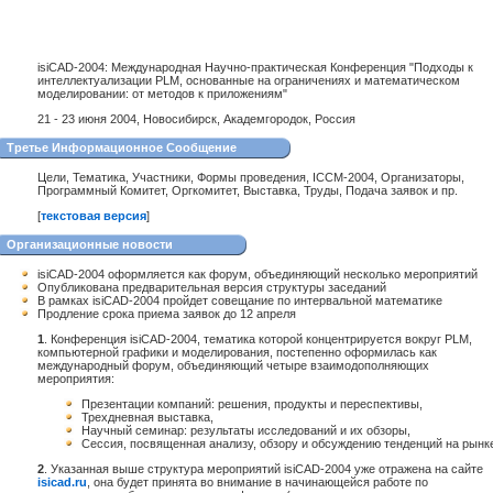
isiCAD-2004: Международная Научно-практическая Конференция "Подходы к
интеллектуализации PLM, основанные на ограничениях и математическом
моделировании: от методов к приложениям"
21 - 23 июня 2004, Новосибирск, Академгородок, Россия
Третье Информационное Сообщение
Цели, Тематика, Участники, Формы проведения, ICCM-2004, Организаторы,
Программный Комитет, Оргкомитет, Выставка, Труды, Подача заявок и пр.
[
текстовая версия
]
Организационные новости
isiCAD-2004 оформляется как форум, объединяющий несколько мероприятий
Опубликована предварительная версия структуры заседаний
В рамках isiCAD-2004 пройдет совещание по интервальной математике
Продление срока приема заявок до 12 апреля
1
. Конференция isiCAD-2004, тематика которой концентрируется вокруг PLM,
компьютерной графики и моделирования, постепенно оформилась как
международный форум, объединяющий четыре взаимодополняющих
мероприятия:
Презентации компаний: решения, продукты и переспективы,
Трехдневная выставка,
Научный семинар: результаты исследований и их обзоры,
Сессия, посвященная анализу, обзору и обсуждению тенденций на рынк
2
. Указанная выше структура мероприятий isiCAD-2004 уже отражена на сайте
isicad.ru
, она будет принята во внимание в начинающейся работе по