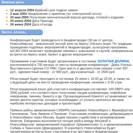
Важные даты
12 апреля 2004
Крайний срок подачи заявок
3 мая 2004
Уведомление о принятии (по электронной почте)
24 мая 2004
Получение окончательной версии доклада, готовой к изданию
20 июня 2004
Дата Приезда
24 июня 2004
Дата отъезда
Место, оплата...
Конференция будет проводиться в Академгородке (30 км от центра
Новосибирска) - живописной лесной зоне на берегу Обского моря. По традиции
проведения подобных мероприятий в Академгородке, культурная программа
isiCAD-2004 включает проведение пикника с шашлыком и сауной, неформальн
встречи на берегу моря, банкет и другие мероприятия.
Проживание участников будет организовано в гостинице
ЗОЛОТАЯ ДОЛИНА
,
расположенной в 700 метрах от места проведения конференции - Дома Ученых 
Выставочного Центра СО РАН. Одно место в двухместном номере стоит 687
руб., одноместный номер - от 900 руб., двухкомнатный - от 2500 руб.
Регистрация будет проходить в гостинице 20 июня с 16:00 до 20:00, а также на
следующий день на месте проведения конференции, начиная с 8:30 утра.
Регистрационный взнос для участия в конференции составляет 100 ЕВРО или
3500 рублей, что соответствует получению трудов конференции, кофейным
перерывам, пикнику, банкету и др. Организационный Комитет устанавливает не
менее десяти грантов, которые освобождают от уплаты оргвзноса авторов
наиболее интересных докладов и презентаций.
Прямые рейсы авиакомпании СИБИРЬ связывают Новосибирск с Франкфуртом
Ганновером, Тель-Авивом и Пекином. Участникам конференции, добирающимся
в Новосибирск через Москву, будем оказано содействие в резервировании
билетов. Ежедневно выполняется четыре рейса между Москвой и
Новосибирском: авиакомпанией Аэрофлот (Шереметьево-1) и авиакомпаниями
Сибирь и Трансаэро (Домодедово). В аэропорту Новосибирска будет
организована встреча всех участников и их доставка в Академгородок.