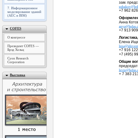
зам. пред
ushakov@led
7. Информационное
+7 962 826
моделирование зданий
(AEC и BIM)
Оформлен
Анна Кото
anya@ledas.
COFES
+7 913 909
О конгрессе
Логистика
Елена Ище
Президент COFES —
lena@idevent
Брэд Хольц
+7 916 122
+7 (495) 9
Cyon Research
Общие во
Corporation
председат
levin@ledas
+ 7 383 21
Выставка