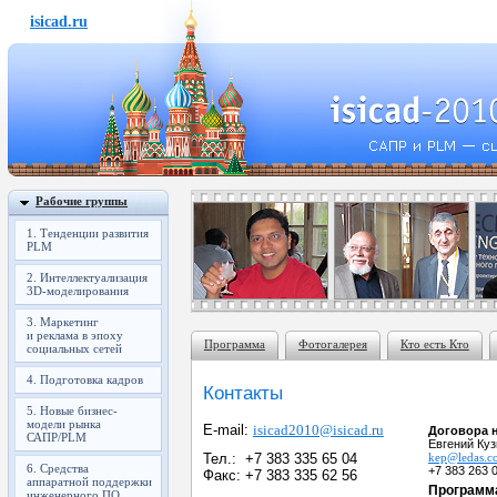
isicad.ru
Рабочие группы
1. Тенденции развития
PLM
2. Интеллектуализация
3D-моделирования
3. Маркетинг
и реклама в эпоху
Программа
Фотогалерея
Кто есть Кто
социальных сетей
4. Подготовка кадров
Контакты
5. Новые бизнес-
модели рынка
E-mail:
isicad2010@isicad.ru
Договора 
САПР/PLM
Евгений Ку
Тел.: +7 383 335 65 04
kep@ledas.c
6. Средства
+7 383 263 
Факс: +7 383 335 62 56
аппаратной поддержки
Программа
инженерного ПО