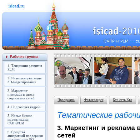
isicad.ru
Рабочие группы
1. Тенденции развития
PLM
2. Интеллектуализация
3D-моделирования
3. Маркетинг
и реклама в эпоху
социальных сетей
Программа
Фотогалерея
Кто есть Кто
4. Подготовка кадров
Тематические рабочи
5. Новые бизнес-
модели рынка
САПР/PLM
3. Маркетинг и реклама
6. Средства
сетей
аппаратной поддержки
инженерного ПО