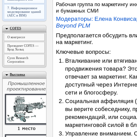
Рабочая группа по маркетингу и
7. Информационное
и бумажных СМИ
моделирование зданий
(AEC и BIM)
Модераторы: Елена Конвиса
Beyond PLM
COFES
Предполагается обсудить вл
О конгрессе
на маркетинг.
Президент COFES —
Брэд Хольц
Ключевые вопросы:
Cyon Research
Вталкивание или втягиван
Corporation
продвижения товара? Этот
Выставка
отвечает за маркетинг. К
доступный через Интерне
сети и блогосферу.
Социальная аффиляция (сс
вы верите собеседнику, 
рекомендаций, или соци
маркетинговой силой в б
Управление вниманием. 