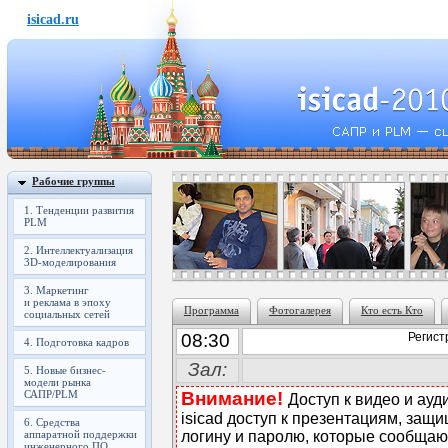
isicad.ru
Рабочие группы
1. Тенденции развития
PLM
2. Интеллектуализация
3D-моделирования
3. Маркетинг
и реклама в эпоху
Программа
Фотогалерея
Кто есть Кто
социальных сетей
08:30
Регист
4. Подготовка кадров
Зал:
5. Новые бизнес-
модели рынка
САПР/PLM
Внимание!
Доступ к видео и ау
isicad доступ к презентациям, за
6. Средства
аппаратной поддержки
логину и паролю, которые сообщаю
инженерного ПО