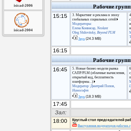
isicad-2006
Рабочие груп
15:15
3. Маркетинг и реклама в эпоху
4
глобальных социальных сетей
с
Модераторы:
и
Елена Конвисар,
Neolant
н
isicad-2004
Oleg Shilovitsky,
Beyond PLM
М
Т
(24.3 MB)
Звук
16:15
Рабочие груп
16:45
5. Новые бизнес-модели рынка
6
САПР/PLM (облачные вычисления,
с
открытый код, бесплатность
платформы...)
М
Модератор: Дмитрий Попов,
L
Нанософт
(18.3 MB)
Звук
17:45
Зал:
18:00
Круглый стол председателей раб
Выступления модераторов рабочих 