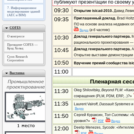
публикуют презентации по своему 
7. Информационное
09:30
Открытие isicad-2010.
Давид Лев
моделирование зданий
(AEC и BIM)
09:35
Приглашенный доклад.
Brad Holt
ПО на основе анализа недавних о
COFES
(
в 6 частях
)
Видео
О конгрессе
10:30
Доклад генерального партнера.
M
рационального проектирования —
Президент COFES —
Брэд Хольц
10:45
Доклад генерального партнера.
А
Открытие выставки-демонстраци
Cyon Research
Corporation
10:50
Вручение премий сообщества isi
11:00
Выставка
Пленарная сес
11:30
Oleg Shilovitsky,
Beyond PLM
: «Как
сокращения (PLM, PDM, ERP,...)?»
11:35
Laurent Valroff,
Dassault Systemes
и 
Видео
11:50
Сергей Кураксин,
Топ Системы
: 
уровня?»
PDF
Видео
12:00
Deelip Menezes,
Sycode
: «Интелл
PDF
Видео