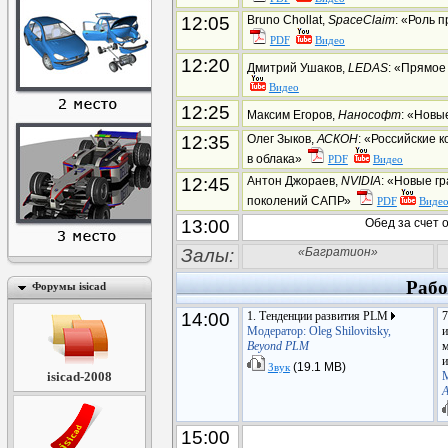
12:05
Bruno Chollat,
SpaceClaim
: «Роль 
PDF
Видео
12:20
Дмитрий Ушаков,
LEDAS
: «Прямое
Видео
12:25
Максим Егоров,
Нанософт
: «Новы
12:35
Олег Зыков,
АСКОН
: «Российские 
в облака»
PDF
Видео
12:45
Антон Джораев,
NVIDIA
: «Новые г
поколений САПР»
PDF
Виде
13:00
Обед за счет 
Залы:
«Багратион»
Рабо
Форумы isicad
14:00
1. Тенденции развития PLM
7
Модератор: Oleg Shilovitsky,
Beyond PLM
м
(19.1 MB)
Звук
isicad-2008
М
A
15:00