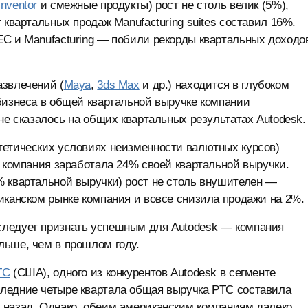
Inventor
и смежные продукты) рост не столь велик (5%),
 квартальных продаж Manufacturing suites составил 16%.
EC и Manufacturing — побили рекорды квартальных доходо
азвлечений (
Maya
,
3ds Max
и др.) находится в глубоком
бизнеса в общей квартальной выручке компании
не сказалось на общих квартальных результатах Autodesk.
тетических условиях неизменности валютных курсов)
е компания заработала 24% своей квартальной выручки.
% квартальной выручки) рост не столь внушителен —
иканском рынке компания и вовсе снизила продажи на 2%.
следует признать успешным для Autodesk — компания
льше, чем в прошлом году.
TC
(США), одного из конкурентов Autodesk в сегменте
ледние четыре квартала общая выручка PTC составила
 назад. Однако, обеим американским компаниям далеко