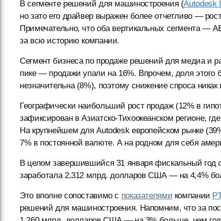
В сегменте решений для машиностроения (
Autodesk 
но зато его драйвер выражен более отчетливо — рост
Примечательно, что оба вертикальных сегмента — A
за всю историю компании.
Сегмент бизнеса по продаже решений для медиа и р
пике — продажи упали на 16%. Впрочем, доля этого 
незначительна (8%), поэтому снижение спроса никак 
Географически наибольший рост продаж (12% в гипо
зафиксирован в Азиатско-Тихоокеанском регионе, гд
На крупнейшем для Autodesk европейском рынке (39
7% в постоянной валюте. А на родном для себя амер
В целом завершившийся 31 января фискальный год 
заработала 2,312 млрд. долларов США — на 4,4% бо
Это вполне сопоставимо с
показателями
компании
P
решений для машиностроения. Напомним, что за пос
1,260 млрд. долларов США — на 3% больше, чем год