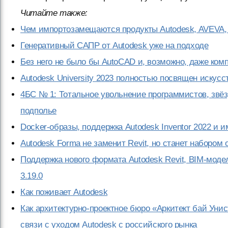
Читайте также:
Чем импортозамещаются продукты Autodesk, AVEVA, B
Генеративный САПР от Autodesk уже на подходе
Без него не было бы AutoCAD и, возможно, даже ком
Autodesk University 2023 полностью посвящен искус
4БС № 1: Тотальное увольнение программистов, звёз
подполье
Docker-образы, поддержка Autodesk Inventor 2022 и и
Autodesk Forma не заменит Revit, но станет наборо
Поддержка нового формата Autodesk Revit, BIM-мод
3.19.0
Как поживает Autodesk
Как архитектурно-проектное бюро «Аркитект бай Уни
связи с уходом Autodesk с российского рынка