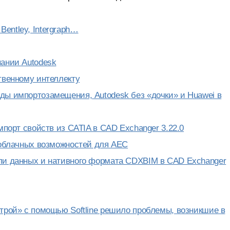
entley, Intergraph…
пании Autodesk
ственному интеллекту
ды импортозамещения, Autodesk без «дочки» и Huawei в
мпорт свойств из CATIA в CAD Exchanger 3.22.0
м облачных возможностей для AEC
ели данных и нативного формата CDXBIM в CAD Exchanger
строй» с помощью Softline решило проблемы, возникшие в