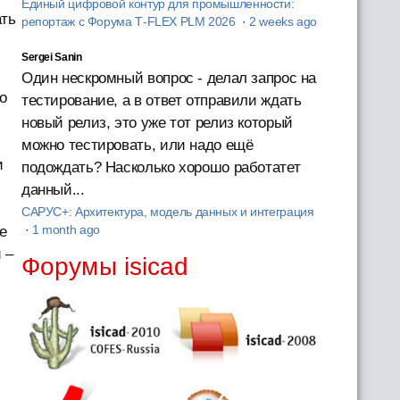
Единый цифровой контур для промышленности:
ать
репортаж с Форума T‑FLEX PLM 2026
·
2 weeks ago
Sergei Sanin
Один нескромный вопрос - делал запрос на
о
тестирование, а в ответ отправили ждать
новый релиз, это уже тот релиз который
можно тестировать, или надо ещё
и
подождать? Насколько хорошо работатет
данный...
САРУС+: Архитектура, модель данных и интеграция
·
1 month ago
е
 –
Форумы isicad