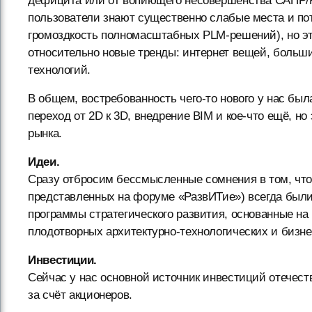
дефицита или от вопиющего несовершенства САПР/P
пользователи знают существенно слабые места и пот
громоздкость полномасштабных PLM-решений), но это
относительно новые тренды: интернет вещей, больш
технологий.
В общем, востребованность чего-то нового у нас был
переход от 2D к 3D, внедрение BIM и кое-что ещё, н
рынка.
Идеи.
Сразу отбросим бессмысленные сомнения в том, что
представленных на форуме «РазвИТие») всегда были
программы стратегического развития, основанные на
плодотворных архитектурно-технологических и бизне
Инвестиции.
Сейчас у нас основной источник инвестиций отечес
за счёт акционеров.