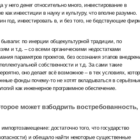
а у него денег относительно много, инвестирование в
 как инвестиции в науку и культуру, что вполне разумно.
дин год, инвестировать в, и без того, не бедствующие фир
 бывали: по инерции общекультурной традиции, по
ям и т.д. – со всеми органическими недостатками
мания параметров проектов, без осознания этапов внедрен
еллектуальной собственности и т.д. За сами такие
вероятно, оно делает всё возможное – в тех условиях, кото
ионные фонды почему-то не хотят вкладываться в серьёзны
ологий как инженерное программное обеспечение.
торое может взбодрить востребованность,
импортозамещение: достаточно того, что государство
зопасности) и обещало найти некоторые существенные