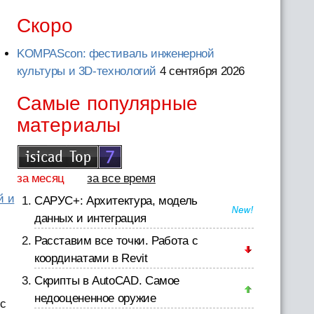
Скоро
KOMPAScon: фестиваль инженерной
культуры и 3D-технологий
4 сентября 2026
Самые популярные
материалы
за месяц
за все время
й и
САРУС+: Архитектура, модель
данных и интеграция
Расставим все точки. Работа с
координатами в Revit
Скрипты в AutoCAD. Самое
недооцененное оружие
 с