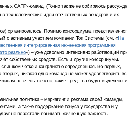
енных САПР-команд. (Точно так же не собираюсь рассужд
 на технологические идеи отечественных вендоров и их
ов) организовалось. Помимо консорциума, представленног
ый с активным участием компании Топ Системы (см. «
На
чественная интегрированная инженерная программная
это реально
») – уже довольно интенсивно работающий пр
чёт собственных средств. Есть и другие консорциумы.
е слишком чётко и конфликтно определённая. Во-первых,
-вторых, никакая одна команда не может удовлетворить вс
ичинам не очень-то ясно, какие средства будут выделены и
авильная политика – маркетинг и реклама своей команды,
нтами, а также поддержание тонуса у государства и у
вдруг не перестали понимать жизненную важность