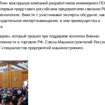
Тие» консорциум компаний-разработчиков инженерного П
рвые представил российским предприятиям сквозное P
ехнологиях. Вместе с участниками эксперты обсудили, как
ринудительное импортозамещение, в чем преимущества и
а.
еров», который прошел при поддержке коллегии Военно-
енности и торговли РФ, Союза Машиностроителей Росси
Т-специалистов предприятий машиностроения,