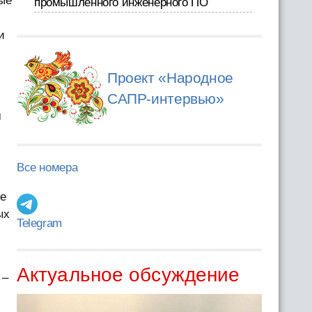
ые
промышленного инженерного ПО
и
Проект «Народное
САПР-интервью»
м
Все номера
ые
ых
Telegram
Актуальное обсуждение
 –