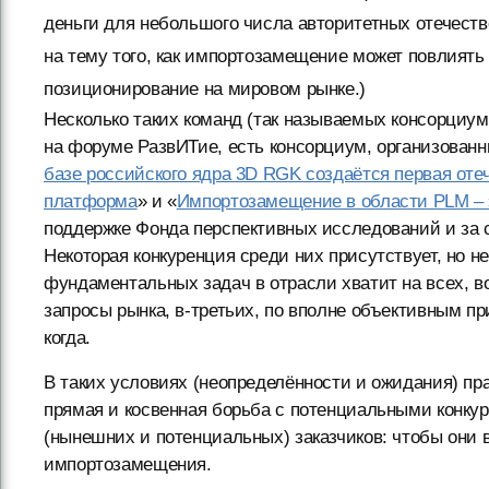
деньги для небольшого числа авторитетных отечеств
на тему того, как импортозамещение может повлиять
позиционирование на мировом рынке.)
Несколько таких команд (так называемых консорциум
на форуме РазвИТие, есть консорциум, организованн
базе российского ядра 3D RGK создаётся первая оте
платформа
» и «
Импортозамещение в области PLM – 
поддержке Фонда перспективных исследований и за с
Некоторая конкуренция среди них присутствует, но н
фундаментальных задач в отрасли хватит на всех, во
запросы рынка, в-третьих, по вполне объективным пр
когда.
В таких условиях (неопределённости и ожидания) пр
прямая и косвенная борьба с потенциальными конкуре
(нынешних и потенциальных) заказчиков: чтобы они 
импортозамещения.