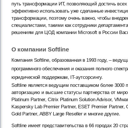
путь трансформации ИТ, позволяющий достичь всех
эффективно использовать уже сделанные инвестиции
трансформации, поэтому очень важно, чтобы внедр
специалистами, такими как сотрудники департамента 
решениям для ЦОД компании Microsoft в России Ва
О компании Softline
Компания Softline, образованная в 1993 году, – вед
программного обеспечения и оказания полного спектра
юридической поддержкам, IT-аутсорсингу.
Softline является ведущим поставщиком более 3000 п
авторизацию и высшие статусы партнерства от мировых
Platinum Partner, Citrix Platinum Solution Advisor, VMwar
Kaspersky Lab Premier Partner, ESET Premier Partner, Co
Gold Partner, ABBY Large Reseller и многие другие.
Softline имеет представительства в 66 городах 20 стр