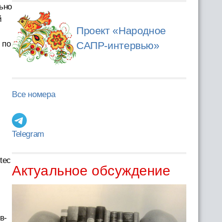
ьно
й
Проект «Народное
 по
САПР-интервью»
Все номера
Telegram
tec
Актуальное обсуждение
в-