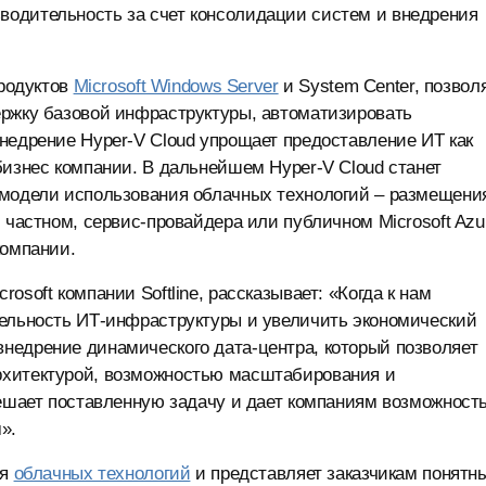
одительность за счет консолидации систем и внедрения
продуктов
Microsoft Windows Server
и System Center, позвол
ержку базовой инфраструктуры, автоматизировать
недрение Hyper-V Cloud упрощает предоставление ИТ как
бизнес компании. В дальнейшем Hyper-V Cloud станет
 модели использования облачных технологий – размещени
 частном, сервис-провайдера или публичном Microsoft Azu
компании.
soft компании Softline, рассказывает: «Когда к нам
тельность ИТ-инфраструктуры и увеличить экономический
недрение динамического дата-центра, который позволяет
рхитектурой, возможностью масштабирования и
решает поставленную задачу и дает компаниям возможност
».
ия
облачных технологий
и представляет заказчикам понятн