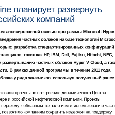
line планирует развернуть
оссийских компаний
ером анонсированной осенью программы Microsoft Hyper
 внедрения частных облаков на базе технологий Microso
оторых: разработка стандартизированных конфигураций
щиков, таких как HP, IBM, Dell, Fujitsu, Hitachi, NEC,
 развертыванию частных облаков Hyper-V Cloud, а так
сти. В рамках данной программы в течение 2011 года
облака у ряда заказчиков, используя полученный ранее
лизовали проекты по построению динамического Центра
ре и российской нефтегазовой компании. Проекты
к переходу к облачным технологиям и использованию част
 позволило компаниям сократить издержки на поддержку