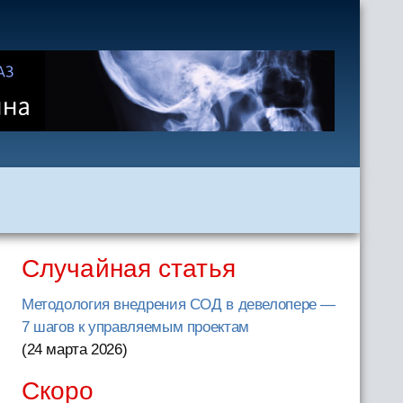
Случайная статья
Методология внедрения СОД в девелопере —
7 шагов к управляемым проектам
(24 марта 2026
)
Скоро