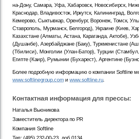
на-Дону, Самара, Уфа, Хабаровск, Новосибирск, Нижн
Краснодар, Владивосток, Иркутск, Калининград, Волг
Кемерово, Сыктывкар, Оренбург, Воронеж, Томск, Уль
Ставрополь, Мурманск, Белгород), Украине (Киев, Хар
Казахстане (Алматы, Астана, Караганда, Актобе), Уз
(Душанбе), Азербайджане (Баку), Туркменистане (Аш
(Тбилиси), Монголии (Улан-Батор), Турции (Стамбул,
Египте (Каир), Румынии (Бухарест), Аргентине (Буэно
Более подробную информацию о компании Softline мо
www.softlinegroup.com
и
www.softline.ru
.
Контактная информация для прессы:
Наталья Вьюникова
Заместитель директора по PR
Компания Softline
Тел: (495) 232-00-23, доб.0134