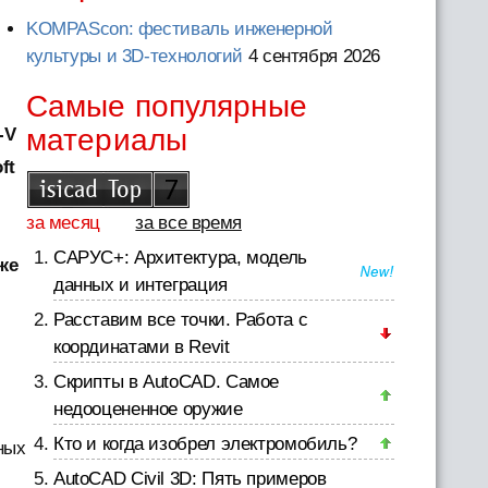
KOMPAScon: фестиваль инженерной
культуры и 3D-технологий
4 сентября 2026
Самые популярные
материалы
-V
ft
за месяц
за все время
САРУС+: Архитектура, модель
же
данных и интеграция
Расставим все точки. Работа с
координатами в Revit
Скрипты в AutoCAD. Самое
недооцененное оружие
Кто и когда изобрел электромобиль?
ных
AutoCAD Civil 3D: Пять примеров