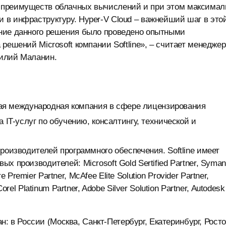
 преимуществ облачных вычислений и при этом максимал
 в инфраструктуру. Hyper-V Cloud – важнейший шаг в это
ение данного решения было проведено опытными
решений Microsoft компании Softline», – считает менеджер
силий Маланин.
ущая международная компания в сфере лицензирования
 IT-услуг по обучению, консалтингу, технической и
роизводителей программного обеспечения. Softline имеет
 производителей: Microsoft Gold Sertified Partner, Syman
e Premier Partner, McAfee Elite Solution Provider Partner,
rel Platinum Partner, Adobe Silver Solution Partner, Autodesk
ан: в России (Москва, Санкт-Петербург, Екатеринбург, Росто