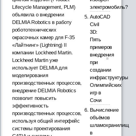
Lifecycle Management, PLM)
электромобиль?
объявила о внедрении
AutoCAD
DELMIA Robotics в работу
Civil
робототехнических
3D:
окрасочных камер для F-35
Пять
«Лайтнинг» (Lightning) II
примеров
компании Lockheed Martin.
внедрения
Lockheed Martin уже
при
использует DELMIA для
создании
моделирования
инфраструктуры
производственных процессов,
Олимпийских
внедрение DELMIA Robotics
игр в
позволит повысить
Сочи
эффективность
Вычисление
производственных процессов,
объёмов
используя общий интерфейс
шламохранилищ
системы проектирования
в