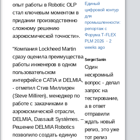
Единый
опыт работы в Robotic OLP
цифровой контур
стал ключевым моментом в
для
придании производственно
промышленности:
сложному решению
репортаж с
Форума T‑FLEX
аэрокосмической точности».
PLM 2026
·
2
weeks ago
“Компания Lockheed Martin
сразу оценила преимущества
Sergei Sanin
работы инженеров в одном
Один
пользовательском
нескромный
интерфейсе CATIA и DELMIA,
вопрос - делал
- отметил Стив Миллирен
запрос на
(Steve Milliren), менеджер по
тестирование,
работе с заказчиками в
а в ответ
аэрокосмической отрасли,
отправили
DELMIA, Dassault Systèmes. –
ждать новый
Решение DELMIA Robotics
релиз, это уже
позволило создать единую
тот релиз