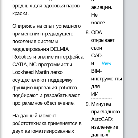
вредных для здоровья паров
авиации.
краски.
Не
более
Опираясь на опыт успешного
ODA
применения предыдущего
открывает
поколения системы
свои
моделирования DELMIA
CAD-
Robotics и знание интерфейса
и
CATIA, NC-программисты
BIM-
Lockheed Martin легко
инструменты
осуществляют поддержку
для
функционирования роботов,
ИИ
подбирают и разрабатывают
программное обеспечение.
Минутка
прикладного
На данный момент
AutoCAD:
робототехника применяется в
извлечение
двух автоматизированных
данных