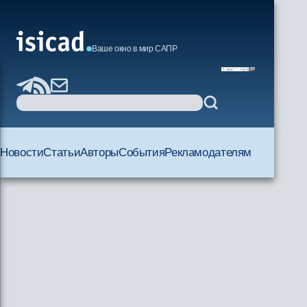
Ваше окно в мир САПР
Новости
Статьи
Авторы
События
Рекламодателям