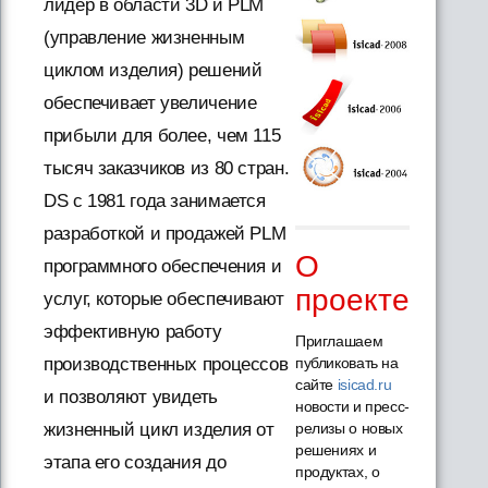
лидер в области 3D и PLM
(управление жизненным
циклом изделия) решений
обеспечивает увеличение
прибыли для более, чем 115
тысяч заказчиков из 80 стран.
DS с 1981 года занимается
разработкой и продажей PLM
О
программного обеспечения и
проекте
услуг, которые обеспечивают
эффективную работу
Приглашаем
публиковать на
производственных процессов
сайте
isicad.ru
и позволяют увидеть
новости и пресс-
релизы о новых
жизненный цикл изделия от
решениях и
этапа его создания до
продуктах, о