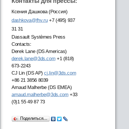
Контакты для прессы:
Ксения Дашкова (Россия)
dashkova@fhv.ru
+7 (495) 937
31 31
Dassault Systèmes Press
Contacts:
Derek Lane (DS Americas)
derek.lane@3ds.com
+1 (818)
673-2243
CJ Lin (DS AP)
cj.lin@3ds.com
+86 21 3856 8039
Arnaud Malherbe (DS EMEA)
arnaud.malherbe@3ds.com
+33
(0)1 55 49 87 73
Поделиться…