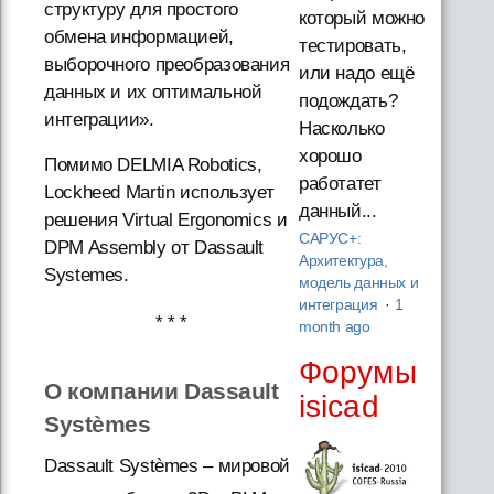
структуру для простого
который можно
обмена информацией,
тестировать,
выборочного преобразования
или надо ещё
данных и их оптимальной
подождать?
интеграции».
Насколько
хорошо
Помимо DELMIA Robotics,
работатет
Lockheed Martin использует
данный...
решения Virtual Ergonomics и
САРУС+:
DPM Assembly от Dassault
Архитектура,
Systemes.
модель данных и
интеграция
·
1
* * *
month ago
Форумы
О компании Dassault
isicad
Systèmes
Dassault Systèmes – мировой