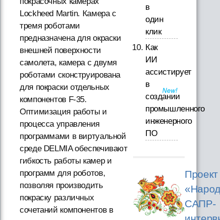
покрасочных камерах
в
Lockheed Martin. Камера с
один
тремя роботами
клик
предназначена для окраски
Как
внешней поверхности
ИИ
самолета, камера с двумя
ассистирует
роботами сконструирована
в
для покраски отдельных
создании
компонентов F-35.
промышленного
Оптимизация работы и
инженерного
процесса управления
ПО
программами в виртуальной
среде DELMIA обеспечивают
гибкость работы камер и
программ для роботов,
Проект
позволяя производить
«Народ
покраску различных
САПР-
сочетаний компонентов в
интерв