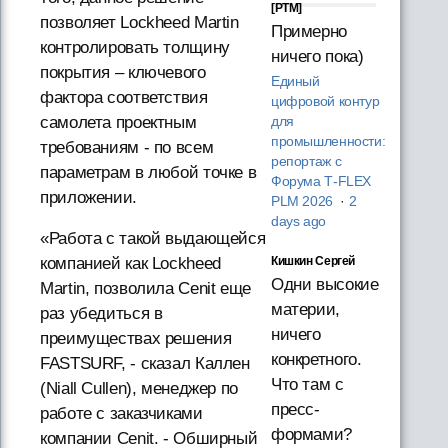
[PTM]
позволяет Lockheed Martin
Примерно
контролировать толщину
ничего пока)
покрытия – ключевого
Единый
фактора соответствия
цифровой контур
самолета проектным
для
промышленности:
требованиям - по всем
репортаж с
параметрам в любой точке в
Форума T‑FLEX
приложении.
PLM 2026
·
2
days ago
«Работа с такой выдающейся
Кишкин Сергей
компанией как Lockheed
Одни высокие
Martin, позволила Cenit еще
материи,
раз убедиться в
ничего
преимуществах решения
конкретного.
FASTSURF, - сказал Каллен
Что там с
(Niall Cullen), менеджер по
пресс-
работе с заказчиками
формами?
компании Cenit. - Обширный