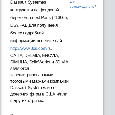
для
Dassault Systèmes
рекламодателей
котируются на фондовой
бирже Euronext Paris (#13065,
DSY.PA). Для получения
более подробной
информации посетите сайт
http://www.3ds.com/ru
.
CATIA, DELMIA, ENOVIA,
SIMULIA, SolidWorks и 3D VIA
являются
зарегистрированными
торговыми марками компании
Dassault Systèmes и ее
дочерних фирм в США и/или
в других странах.