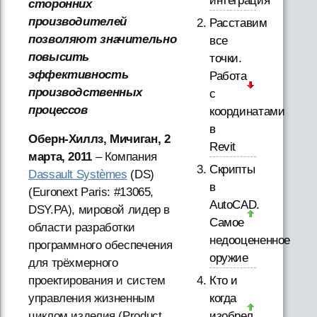
интеграция
сторонних
производителей
Расставим
позволяют значительно
все
повысить
точки.
эффективность
Работа
производственных
с
процессов
координатами
в
Оберн-Хиллз, Мичиган, 2
Revit
марта, 2011
– Компания
Скрипты
Dassault Systèmes
(DS)
в
(Euronext Paris: #13065,
AutoCAD.
DSY.PA), мировой лидер в
Самое
области разработки
недооцененное
программного обеспечения
оружие
для трёхмерного
проектирования и систем
Кто и
управления жизненным
когда
циклом изделия (Product
изобрел