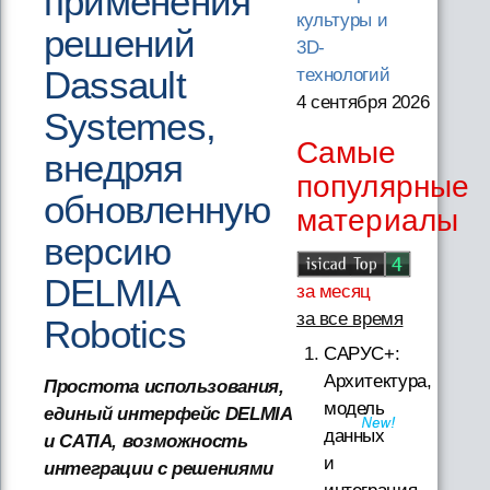
применения
культуры и
решений
3D-
Dassault
технологий
4 сентября 2026
Systemes,
Самые
внедряя
популярные
обновленную
материалы
версию
DELMIA
за месяц
за все время
Robotics
САРУС+:
Архитектура,
Простота использования,
модель
единый интерфейс DELMIA
данных
и CATIA, возможность
и
интеграции с решениями