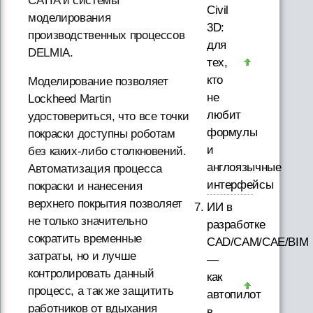
CATIA и системы
Civil
моделирования
3D:
производственных процессов
для
DELMIA.
тех,
кто
Моделирование позволяет
не
Lockheed Martin
любит
удостовериться, что все точки
формулы
покраски доступны роботам
и
без каких-либо столкновений.
англоязычные
Автоматизация процесса
интерфейсы
покраски и нанесения
верхнего покрытия позволяет
ИИ в
не только значительно
разработке
сократить временные
CAD/CAM/CAE/BIM
затраты, но и лучше
—
контролировать данный
как
процесс, а так же защитить
автопилот
работников от вдыхания
в