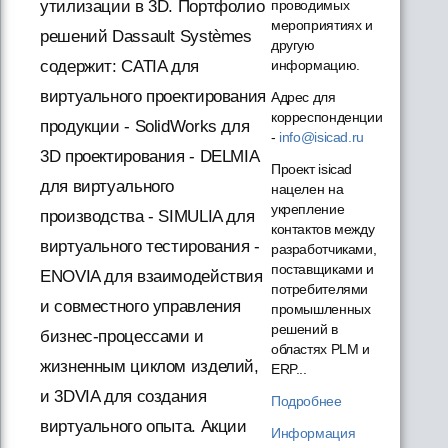
проводимых
утилизации в 3D. Портфолио
мероприятиях и
решений Dassault Systèmes
другую
информацию.
содержит: CATIA для
виртуального проектирования
Адрес для
корреспонденции
продукции - SolidWorks для
-
info@isicad.ru
3D проектирования - DELMIA
Проект isicad
для виртуального
нацелен на
укрепление
производства - SIMULIA для
контактов между
виртуального тестирования -
разработчиками,
поставщиками и
ENOVIA для взаимодействия
потребителями
и совместного управления
промышленных
решений в
бизнес-процессами и
областях PLM и
жизненным циклом изделий,
ERP...
и 3DVIA для создания
Подробнее
виртуального опыта. Акции
Информация