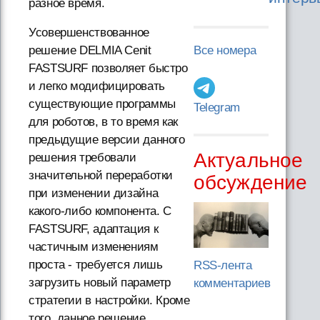
разное время.
Усовершенствованное
решение DELMIA Cenit
Все номера
FASTSURF позволяет быстро
и легко модифицировать
существующие программы
Telegram
для роботов, в то время как
предыдущие версии данного
Актуальное
решения требовали
значительной переработки
обсуждение
при изменении дизайна
какого-либо компонента. С
FASTSURF, адаптация к
частичным изменениям
проста - требуется лишь
RSS-лента
загрузить новый параметр
комментариев
стратегии в настройки. Кроме
того, данное решение