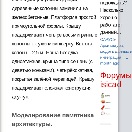
подождать?
деревянные колонны заменили на
Насколько
железобетонные. Платформа простой
хорошо
работатет
прямоугольной формы. Крышу
данный...
поддерживают четыре восьмигранные
САРУС+:
колонны с сужением кверху. Высота
Архитектура,
модель данных 
колонн – 2,5 м. Наша беседка
интеграция
·
1
одноэтажная, крыша типа сешань (с
month ago
девятью коньками), четырёхскатная,
Форумы
покрытая зелёной черепицей. Крышу
isicad
поддерживает сложная конструкция
доу-гун.
Моделирование памятника
архитектуры.