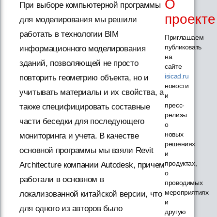
О
При выборе компьютерной программы
проекте
для моделирования мы решили
работать в технологии BIM
Приглашаем
публиковать
информационного моделирования
на
зданий, позволяющей не просто
сайте
isicad.ru
повторить геометрию объекта, но и
новости
учитывать материалы и их свойства, а
и
пресс-
также специфицировать составные
релизы
части беседки для последующего
о
новых
мониторинга и учета. В качестве
решениях
основной программы мы взяли Revit
и
продуктах,
Architecture компании Autodesk, причем
о
работали в основном в
проводимых
мероприятиях
локализованной китайской версии, что
и
для одного из авторов было
другую