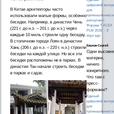
цифровой конту
В Китае архитекторы часто
для
использовали малые формы, особенно
промышленности
репортаж с
беседки. Например, в династии Чинь
Форума T‑FLEX
(221 г. до н.э. – 201 г. до н.э.) через
PLM 2026
·
3
каждые 10 миль строили одну беседку.
days ago
В столичном городе Лоян в династии
Кишкин Сергей
Хань (206 г. до н.э. – 220 г. н.э.) строили
Одни высокие
беседки на каждой улице. Но все эти
материи,
беседки расположены не в парках. В
ничего
династии Тан начали строить беседки
конкретного.
в парках и садах.
Что там с
пресс-
формами?
Единый
цифровой конту
для
промышленности