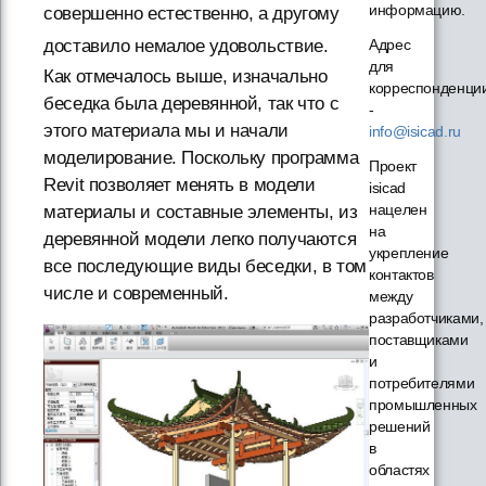
информацию.
совершенно естественно, а другому
Адрес
доставило немалое удовольствие.
для
Как отмечалось выше, изначально
корреспонденци
беседка была деревянной, так что с
-
этого материала мы и начали
info@isicad.ru
моделирование. Поскольку программа
Проект
Revit позволяет менять в модели
isicad
нацелен
материалы и составные элементы, из
на
деревянной модели легко получаются
укрепление
все последующие виды беседки, в том
контактов
числе и современный.
между
разработчиками,
поставщиками
и
потребителями
промышленных
решений
в
областях