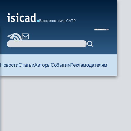
Ваше окно в мир САПР
Новости
Статьи
Авторы
События
Рекламодателям