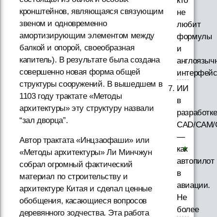
кто
кронштейнов, являющаяся связующим
не
звеном и одновременно
любит
амортизирующим элементом между
формулы
балкой и опорой, своеобразная
и
капитель). В результате была создана
англоязыч
совершенно новая форма общей
интерфей
структуры сооружений. В вышедшем в
ИИ
1103 году трактате «Методы
в
архитектуры» эту структуру назвали
разработк
“зал дворца”.
CAD/CAM/
—
Автор трактата «Инцзаофаши» или
как
«Методы архитектуры» Ли Минчжун
автопилот
собрал огромный фактический
в
материал по строительству и
авиации.
архитектуре Китая и сделал ценные
Не
обобщения, касающиеся вопросов
более
деревянного зодчества. Эта работа