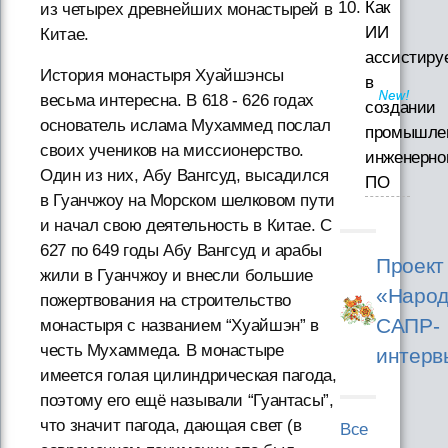
Как
из четырех древнейших монастырей в
ИИ
Китае.
ассистиру
История монастыря Хуайшэнсы
в
весьма интересна. В 618 - 626 годах
создании
основатель ислама Мухаммед послал
промышле
своих учеников на миссионерство.
инженерно
Один из них, Абу Вангсуд, высадился
ПО
в Гуанчжоу на Морском шелковом пути
и начал свою деятельность в Китае. С
627 по 649 годы Абу Вангсуд и арабы
Проект
жили в Гуанчжоу и внесли большие
«Народ
пожертвования на строительство
САПР-
монастыря с названием “Хуайшэн” в
честь Мухаммеда. В монастыре
интерв
имеется голая цилиндрическая пагода,
поэтому его ещё называли “Гуантасы”,
что значит пагода, дающая свет (в
Все