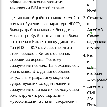
общее направление развития
в
технологии BIM в этой стране.
Revit
Целью нашей работы, выполняемой в
Скрипты
рамках обучения в аспирантуре НГАСУ,
в
была разработка модели беседки в
AutoCAD.
монастыре Хуайшэнсы, которая была
Самое
построена в Китае в эпоху династии
недооцене
Тан (618 г. - 917 г.). Известно, что в
оружие
этом периоде в Китае в основном
Кто
строили из дерева. Поэтому
и
сооружений периода Тан сохранилось
когда
очень мало. Это делает особенно
изобрел
актуальным разработку моделей
электромо
существующих сегодня зданий и
AutoCAD
сооружений с целью их последующей
Civil
реконструкции, реставрации и
3D:
музеефикации, а значит, сохранения
Пять