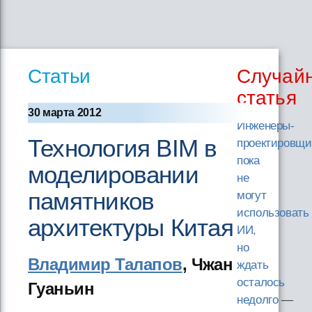
Статьи
Случай
статья
30 марта 2012
Инженеры-
Технология BIM в
проектировщи
пока
моделировании
не
памятников
могут
использовать
архитектуры Китая
ИИ,
но
Владимир Талапов
, Чжан
ждать
осталось
Гуаньин
недолго
—