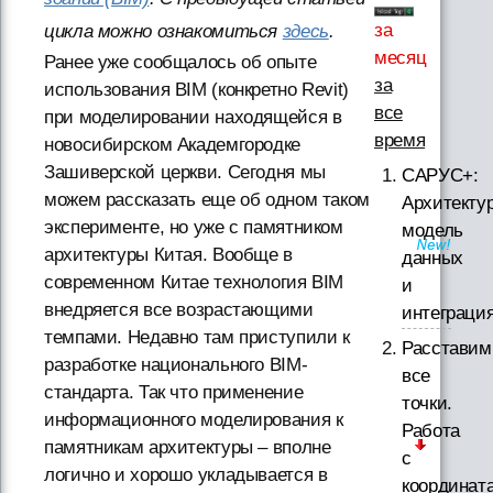
за
цикла можно ознакомиться
здесь
.
месяц
Ранее уже сообщалось об опыте
за
использования BIM (конкретно Revit)
все
при моделировании находящейся в
время
новосибирском Академгородке
Зашиверской церкви. Сегодня мы
САРУС+:
можем рассказать еще об одном таком
Архитектур
эксперименте, но уже с памятником
модель
архитектуры Китая. Вообще в
данных
современном Китае технология BIM
и
внедряется все возрастающими
интеграци
темпами. Недавно там приступили к
Расставим
разработке национального BIM-
все
стандарта. Так что применение
точки.
информационного моделирования к
Работа
памятникам архитектуры – вполне
с
логично и хорошо укладывается в
координат