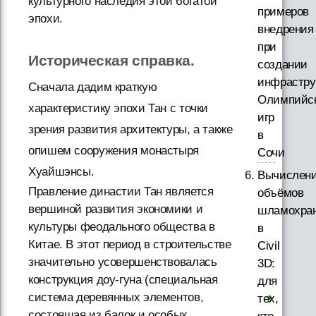
культурного наследия этой богатой
примеров
эпохи.
внедрения
при
Историческая справка.
создании
инфрастру
Сначала дадим краткую
Олимпийс
характеристику эпохи Тан с точки
игр
зрения развития архитектуры, а также
в
опишем сооружения монастыря
Сочи
Хуайшэнсы.
Вычислен
Правление династии Тан является
объёмов
вершиной развития экономики и
шламохра
культуры феодального общества в
в
Китае. В этот период в строительстве
Civil
значительно усовершенствовалась
3D:
конструкция доу-гуна (специальная
для
система деревянных элементов,
тех,
состоящая из балок и особых