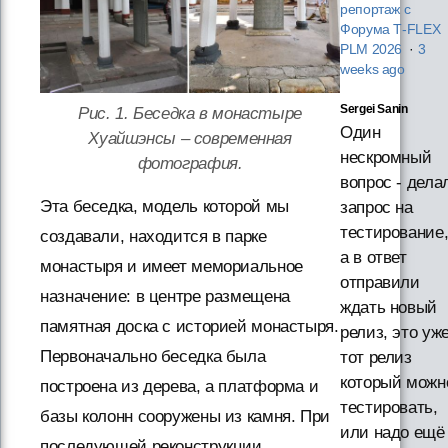
репортаж с
Форума T‑FLEX
PLM 2026
·
3
weeks ago
Sergei Sanin
Рис. 1. Беседка в монастыре
Один
Хуайшэнсы – современная
нескромный
фотография.
вопрос - дела
Эта беседка, модель которой мы
запрос на
тестирование
создавали, находится в парке
а в ответ
монастыря и имеет мемориальное
отправили
назначение: в центре размещена
ждать новый
памятная доска с историей монастыря.
релиз, это уж
Первоначально беседка была
тот релиз
который можн
построена из дерева, а платформа и
тестировать,
базы колонн сооружены из камня. При
или надо ещё
последующей реконструкции