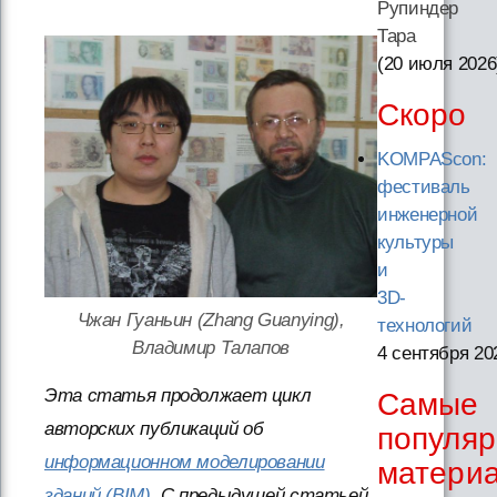
Рупиндер
Тара
(20 июля 2026
Скоро
KOMPAScon:
фестиваль
инженерной
культуры
и
3D-
Чжан Гуаньин (Zhang Guanying),
технологий
Владимир Талапов
4 сентября 20
Эта статья продолжает цикл
Самые
авторских публикаций об
популя
информационном моделировании
матери
зданий (BIM)
. С предыдущей статьей