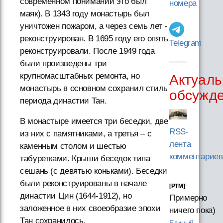
современном понимании это был
номера
маяк). В 1343 году монастырь был
уничтожен пожаром, а через семь лет -
реконструирован. В 1695 году его опять
Telegram
реконструировали. После 1949 года
были произведены три
крупномасштабных ремонта, но
Актуаль
монастырь в основном сохранил стиль
обсужд
периода династии Тан.
В монастыре имеется три беседки, две
RSS-
из них с памятниками, а третья – с
лента
каменным столом и шестью
комментариев
табуретками. Крыши беседок типа
сешань (с девятью коньками). Беседки
были реконструированы в начале
[PTM]
династии Цин (1644-1912), но
Примерно
заложенное в них своеобразие эпохи
ничего пока)
Тан сохранилось.
Единый