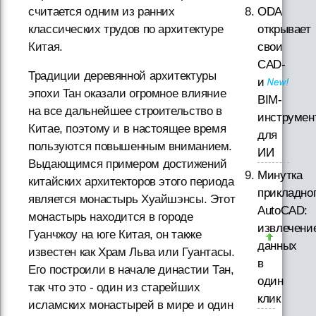
ODA
считается одним из ранних
открывает
классических трудов по архитектуре
свои
Китая.
CAD-
Традиции деревянной архитектуры
и
эпохи Тан оказали огромное влияние
BIM-
на все дальнейшее строительство в
инструмен
Китае, поэтому и в настоящее время
для
пользуются повышенным вниманием.
ИИ
Выдающимся примером достижений
Минутка
китайских архитекторов этого периода
прикладно
является монастырь Хуайшэнсы. Этот
AutoCAD:
монастырь находится в городе
извлечени
Гуанчжоу на юге Китая, он также
данных
известен как Храм Льва или Гуантасы.
в
Его построили в начале династии Тан,
один
так что это - один из старейших
клик
исламских монастырей в мире и один