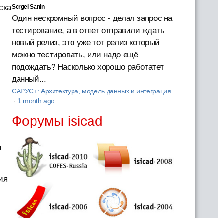
ска
Sergei Sanin
Один нескромный вопрос - делал запрос на
тестирование, а в ответ отправили ждать
новый релиз, это уже тот релиз который
можно тестировать, или надо ещё
подождать? Насколько хорошо работатет
данный...
САРУС+: Архитектура, модель данных и интеграция
·
1 month ago
Форумы isicad
и
ия