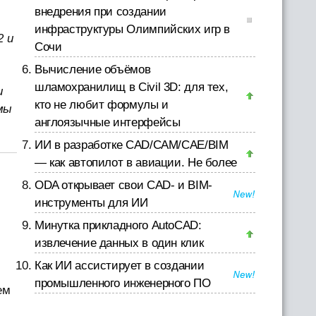
внедрения при создании
инфраструктуры Олимпийских игр в
2 и
Сочи
Вычисление объёмов
шламохранилищ в Civil 3D: для тех,
и
кто не любит формулы и
мы
англоязычные интерфейсы
ИИ в разработке CAD/CAM/CAE/BIM
— как автопилот в авиации. Не более
ODA открывает свои CAD- и BIM-
инструменты для ИИ
Минутка прикладного AutoCAD:
извлечение данных в один клик
Как ИИ ассистирует в создании
промышленного инженерного ПО
ем