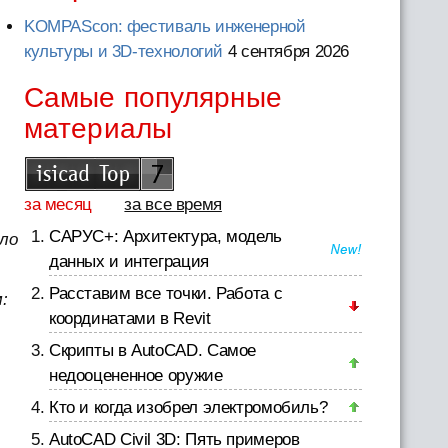
KOMPAScon: фестиваль инженерной
и
культуры и 3D-технологий
4 сентября 2026
Самые популярные
материалы
за месяц
за все время
САРУС+: Архитектура, модель
ало
данных и интеграция
Расставим все точки. Работа с
:
координатами в Revit
Скрипты в AutoCAD. Самое
недооцененное оружие
Кто и когда изобрел электромобиль?
AutoCAD Civil 3D: Пять примеров