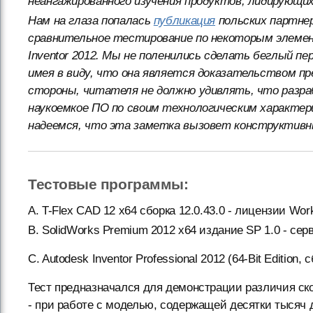
неангажированного изучения продуктов, лидирующих
Нам на глаза попалась
публикация
польских партнер
сравнительное тестирование по некоторым элемент
Inventor 2012. Мы не поленились сделать беглый пе
имея в виду, что она является доказательством п
стороны, читателя не должно удивлять, что разр
наукоемкое ПО по своим технологическим характер
надеемся, что эта заметка вызовет конструктивн
Тестовые программы:
А. T-Flex CAD 12 x64 сборка 12.0.43.0 - лицензии Work
B. SolidWorks Premium 2012 x64 издание SP 1.0 - се
C. Autodesk Inventor Professional 2012 (64-Bit Edition,
Тест предназначался для демонстрации различия ск
- при работе с моделью, содержащей десятки тысяч 