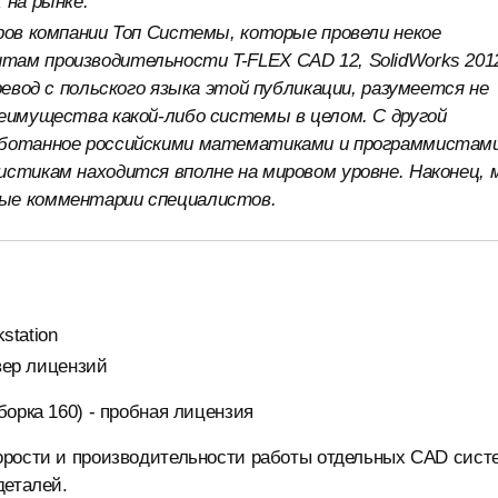
 на рынке.
ов компании Топ Системы, которые провели некое
ам производительности T-FLEX CAD 12, SolidWorks 201
ревод с польского языка этой публикации, разумеется не
реимущества какой-либо системы в целом. С другой
аботанное российскими математиками и программистам
истикам находится вполне на мировом уровне. Наконец, 
ые комментарии специалистов.
station
рвер лицензий
 сборка 160) - пробная лицензия
орости и производительности работы отдельных CAD сист
деталей.