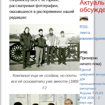
Актуаль
рассматривая фотографии,
обсужд
оказавшиеся в распоряжении нашей
редакции:
RSS-
лента
комментариев
[PTM]
Примерно
ничего пока)
Единый
цифровой конту
Компания еще не создана, но почти
для
все её основатели уже вместе (1989
промышленности
г.)
репортаж с
Форума T‑FLEX
PLM 2026
·
2
days ago