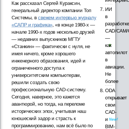
интерфей
Как рассказал Сергей Кураксин,
ИИ
генеральный директор компании Топ
в
Системы, в
свежем интервью журналу
разработк
«САПР и графика»
, «в конце 1980-х —
CAD/CAM/
начале 1990-х годов несколько друзей
—
— недавних выпускников МГТУ
как
«Станкин» — фактически с нуля, не
автопилот
имея ничего, кроме хорошего
в
инженерного образования, идей и
авиации.
ограниченного доступа к
Не
университетским компьютерам,
более
решили создать свою
профессиональную CAD-систему.
ODA
Сегодня, наверное, это кажется
открывает
авантюрой, но тогда, на переломе
свои
исторических эпох, учитывая наш
CAD-
юношеский задор и страсть к
и
программированию, нам всё было по
BIM-