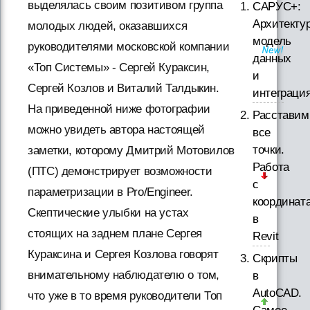
выделялась своим позитивом группа
САРУС+:
Архитектур
молодых людей, оказавшихся
модель
руководителями московской компании
данных
«Топ Системы» - Сергей Кураксин,
и
Сергей Козлов и Виталий Талдыкин.
интеграци
На приведенной ниже фотографии
Расставим
можно увидеть автора настоящей
все
точки.
заметки, которому Дмитрий Мотовилов
Работа
(ПТС) демонстрирует возможности
с
параметризации в Pro/Engineer.
координат
Скептические улыбки на устах
в
стоящих на заднем плане Сергея
Revit
Кураксина и Сергея Козлова говорят
Скрипты
внимательному наблюдателю о том,
в
AutoCAD.
что уже в то время руководители Топ