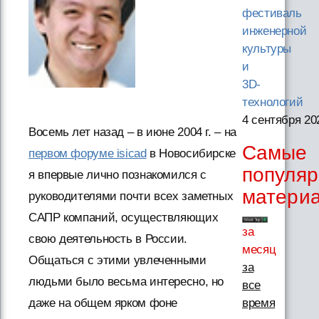
фестиваль
инженерной
культуры
и
3D-
технологий
4 сентября 20
Восемь лет назад – в июне 2004 г. – на
Самые
первом форуме isicad
в Новосибирске
популя
я впервые лично познакомился с
матери
руководителями почти всех заметных
САПР компаний, осуществляющих
за
свою деятельность в России.
месяц
Общаться с этими увлеченными
за
людьми было весьма интересно, но
все
время
даже на общем ярком фоне