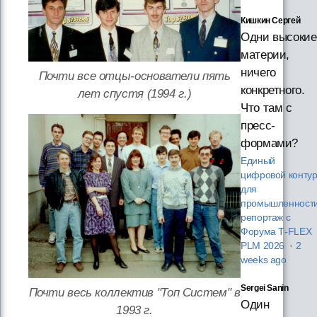
Кишкин Сергей
Одни высокие
материи,
ничего
Почти все отцы-основатели пять
конкретного.
лет спустя (1994 г.)
Что там с
пресс-
формами?
Единый
цифровой конту
для
промышленности
репортаж с
Форума T‑FLEX
PLM 2026
·
2
weeks ago
Sergei Sanin
Почти весь коллектив "Топ Систем" в
Один
1993 г.