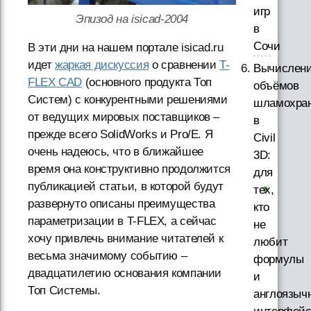
игр
Эпизод на isicad-2004
в
Сочи
В эти дни на нашем портале isicad.ru
идет
жаркая дискуссия
о сравнении
T-
Вычислен
FLEX CAD
(основного продукта Топ
объёмов
Систем) с конкурентными решениями
шламохра
от ведущих мировых поставщиков –
в
прежде всего SolidWorks и Pro/E. Я
Civil
очень надеюсь, что в ближайшее
3D:
время она конструктивно продолжится
для
публикацией статьи, в которой будут
тех,
развернуто описаны преимущества
кто
параметризации в T-FLEX, а сейчас
не
хочу привлечь внимание читателей к
любит
весьма значимому событию –
формулы
двадцатилетию основания компании
и
Топ Системы.
англоязыч