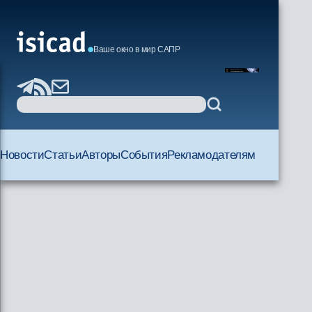
Ваше окно в мир САПР
Новости
Статьи
Авторы
События
Рекламодателям