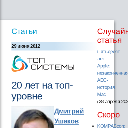
Статьи
Случай
статья
29 июня 2012
Пятьдесят
лет
Apple:
незаконченна
AEC-
20 лет на топ-
история
уровне
Mac
(28 апреля 20
Дмитрий
Скоро
Ушаков
KOMPAScon: