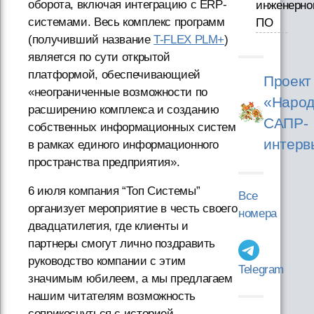
оборота, включая интеграцию с ERP-
инженерно
системами. Весь комплекс программ
ПО
(получивший название
T-FLEX PLM+
)
является по сути открытой
платформой, обеспечивающией
Проект
«неограниченные возможности по
«Народ
расширению комплекса и созданию
САПР-
собственных информационных систем
интерв
в рамках единого информационного
пространства предприятия».
6 июля компания “Топ Системы”
Все
организует мероприятие в честь своего
номера
двадцатилетия, где клиенты и
партнеры смогут лично поздравить
руководство компании с этим
Telegram
значимым юбилеем, а мы предлагаем
нашим читателям возможность
соприкоснуться с историей,