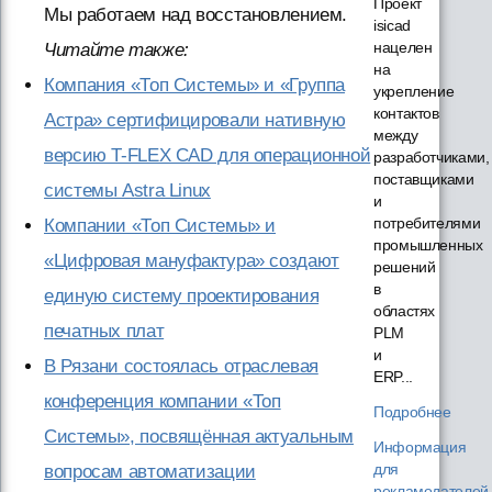
Проект
Мы работаем над восстановлением.
isicad
нацелен
Читайте также:
на
Компания «Топ Системы» и «Группа
укрепление
контактов
Астра» сертифицировали нативную
между
версию T-FLEX CAD для операционной
разработчиками,
поставщиками
системы Astra Linux
и
потребителями
Компании «Топ Системы» и
промышленных
«Цифровая мануфактура» создают
решений
в
единую систему проектирования
областях
печатных плат
PLM
и
В Рязани состоялась отраслевая
ERP...
конференция компании «Топ
Подробнее
Системы», посвящённая актуальным
Информация
для
вопросам автоматизации
рекламодателей