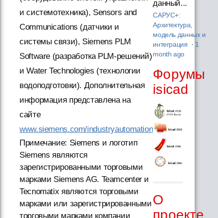
данный...
и системотехника), Sensors and
САРУС+:
Архитектура,
Communications (датчики и
модель данных и
системы связи), Siemens PLM
интеграция
·
1
month ago
Software (разработка PLM-решений)
и Water Technologies (технологии
Форумы
водоподготовки). Дополнительная
isicad
информация представлена на
сайте
www.siemens.com/industryautomation
Примечание: Siemens и логотип
Siemens являются
зарегистрированными торговыми
марками Siemens AG. Teamcenter и
Tecnomatix являются торговыми
О
марками или зарегистрированными
проекте
торговыми марками компании