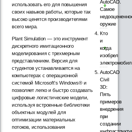
AutoCAD.
использовать его для повышения
Самое
своих навыков работы, которые так
недооцененно
высоко ценятся производителями
оружие
всего мира.
Кто
Plant Simulation — это инструмент
и
дискретного имитационного
когда
моделирования с трехмерным
изобрел
представлением. Версия для
электромобил
студентов устанавливается на
AutoCAD
компьютерах с операционной
Civil
системой Microsoft’s Windows® и
3D:
позволяет легко и быстро создавать
Пять
цифровые логистические модели,
примеров
используя встроенные библиотеки
внедрения
объектных модулей для
при
оптимизации материальных
создании
потоков, использования
инфраструкту