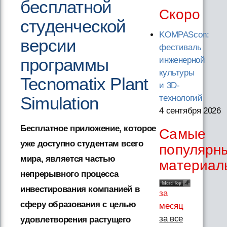
бесплатной
Скоро
студенческой
KOMPAScon:
версии
фестиваль
программы
инженерной
культуры
Tecnomatix Plant
и 3D-
Simulation
технологий
4 сентября 2026
Бесплатное приложение, которое
Самые
уже доступно студентам всего
популярн
мира, является частью
материал
непрерывного процесса
инвестирования компанией в
за
сферу образования с целью
месяц
за все
удовлетворения растущего