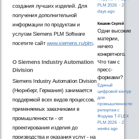
PLM 2026
·
2
создания лучших изделий. Для
days ago
получения дополнительной
Кишкин Сергей
информации по продуктам и
Одни высокие
услугам Siemens PLM Software
материи,
посетите сайт
www.siemens.ru/plm
.
ничего
конкретного.
О Siemens Industry Automation
Что там с
пресс-
Division
формами?
Siemens Industry Automation Division
Единый
(Нюрнберг, Германия) занимается
цифровой контур
для
поддержкой всех видов процессов,
промышленности:
применяемых заказчиками в
репортаж с
Форума T‑FLEX
промышленности - от
PLM 2026
·
2
проектирования изделия до
weeks ago
производства и оказания услуг - на