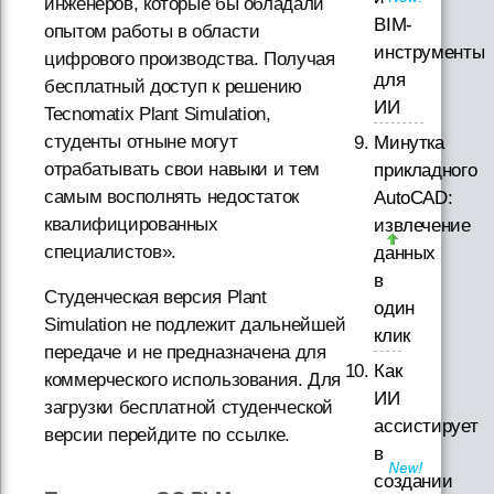
инженеров, которые бы обладали
BIM-
опытом работы в области
инструменты
цифрового производства. Получая
для
бесплатный доступ к решению
ИИ
Tecnomatix Plant Simulation,
студенты отныне могут
Минутка
отрабатывать свои навыки и тем
прикладного
самым восполнять недостаток
AutoCAD:
квалифицированных
извлечение
специалистов».
данных
в
Студенческая версия Plant
один
Simulation не подлежит дальнейшей
клик
передаче и не предназначена для
Как
коммерческого использования. Для
ИИ
загрузки бесплатной студенческой
ассистирует
версии перейдите по ссылке.
в
создании