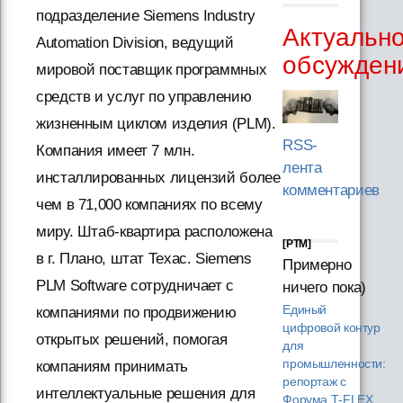
подразделение Siemens Industry
Актуальн
Automation Division, ведущий
обсужден
мировой поставщик программных
средств и услуг по управлению
жизненным циклом изделия (PLM).
RSS-
Компания имеет 7 млн.
лента
инсталлированных лицензий более
комментариев
чем в 71,000 компаниях по всему
миру. Штаб-квартира расположена
[PTM]
в г. Плано, штат Техас. Siemens
Примерно
PLM Software сотрудничает с
ничего пока)
Единый
компаниями по продвижению
цифровой контур
открытых решений, помогая
для
промышленности:
компаниям принимать
репортаж с
интеллектуальные решения для
Форума T‑FLEX