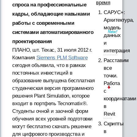
время
спроса на профессиональные
САРУС+:
кадры, обладающие навыками
Архитектура,
работы с современными
модель
системами автоматизированного
данных
проектирования
и
ПЛАНО, шт. Техас, 31 июля 2012 г.
интеграция
Компания
Siemens PLM Software
Расставим
сегодня объявила, что в рамках
все
постоянных инвестиций в
точки.
образование выпущена бесплатная
Работа
студенческая версия программного
с
решения Plant Simulation, которое
координатами
входит в портфель Tecnomatix®.
в
Студенты очной и заочной форм
Revit
обучения всех уровней подготовки
Скрипты
могут бесплатно скачать решение
в
для цифрового производства и