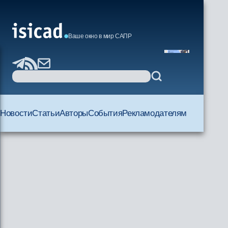
Ваше окно в мир САПР
Новости
Статьи
Авторы
События
Рекламодателям