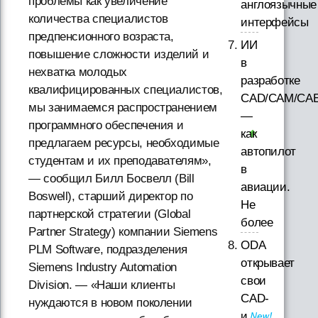
проблемы как увеличение
англоязычные
количества специалистов
интерфейсы
предпенсионного возраста,
ИИ
повышение сложности изделий и
в
нехватка молодых
разработке
квалифицированных специалистов,
CAD/CAM/CAE
мы занимаемся распространением
—
программного обеспечения и
как
предлагаем ресурсы, необходимые
автопилот
студентам и их преподавателям»,
в
— сообщил Билл Босвелл (Bill
авиации.
Boswell), старший директор по
Не
партнерской стратегии (Global
более
Partner Strategy) компании Siemens
ODA
PLM Software, подразделения
открывает
Siemens Industry Automation
свои
Division. — «Наши клиенты
CAD-
нуждаются в новом поколении
и