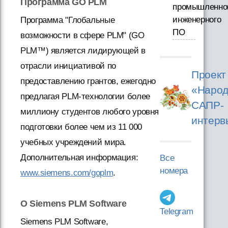
Программа GO PLM
промышленно
инженерного
Программа "Глобальные
ПО
возможности в сфере PLM" (GO
PLM™) является лидирующей в
отрасли инициативой по
Проект
предоставлению грантов, ежегодно
«Народ
предлагая PLM-технологии более
САПР-
миллиону студентов любого уровня
интерв
подготовки более чем из 11 000
учебных учреждений мира.
Дополнительная информация:
Все
номера
www.siemens.com/goplm
.
О Siemens PLM Software
Telegram
Siemens PLM Software,