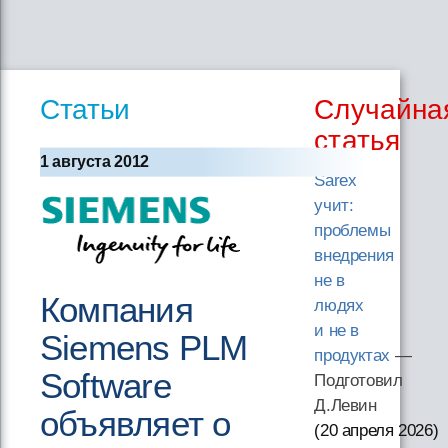
Статьи
Случайна
статья
1 августа 2012
Sarex
учит:
проблемы
внедрения
не в
Компания
людях
и не в
Siemens PLM
продуктах
—
Software
Подготовил
Д.Левин
объявляет о
(20 апреля 2026
)