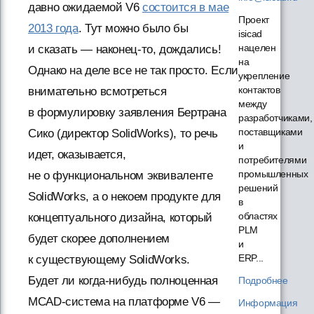
давно ожидаемой V6
состоится в мае
Проект
2013 года
. Тут можно было бы
isicad
нацелен
и сказать — наконец-то, дождались!
на
Однако на деле все не так просто. Если
укрепление
контактов
внимательно всмотреться
между
в формулировку заявления Бертрана
разработчиками,
поставщиками
Сико (директор SolidWorks), то речь
и
идет, оказывается,
потребителями
промышленных
не о функциональном эквиваленте
решений
SolidWorks, а о некоем продукте для
в
областях
концептуального дизайна, который
PLM
будет скорее дополнением
и
ERP...
к существующему SolidWorks.
Будет ли когда-нибудь полноценная
Подробнее
MCAD-система на платформе V6 —
Информация