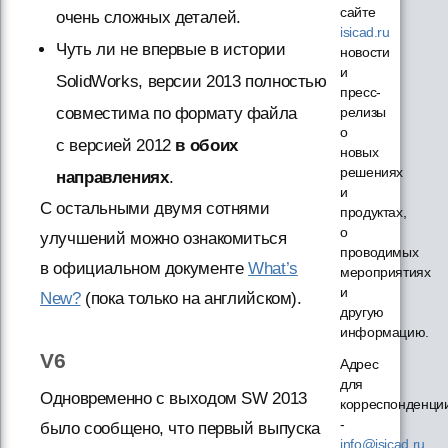
сайте
очень сложных деталей.
isicad.ru
Чуть ли не впервые в истории
новости
и
SolidWorks, версии 2013 полностью
пресс-
совместима по формату файла
релизы
о
с версией 2012
в обоих
новых
решениях
направлениях
.
и
С остальными двумя сотнями
продуктах,
о
улучшений можно ознакомиться
проводимых
в официальном документе
What’s
мероприятиях
и
New?
(пока только на английском).
другую
информацию.
V6
Адрес
для
Одновременно с выходом SW 2013
корреспонденци
-
было сообщено, что первый выпуска
info@isicad.ru