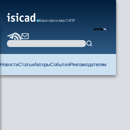
Ваше окно в мир САПР
Новости
Статьи
Авторы
События
Рекламодателям