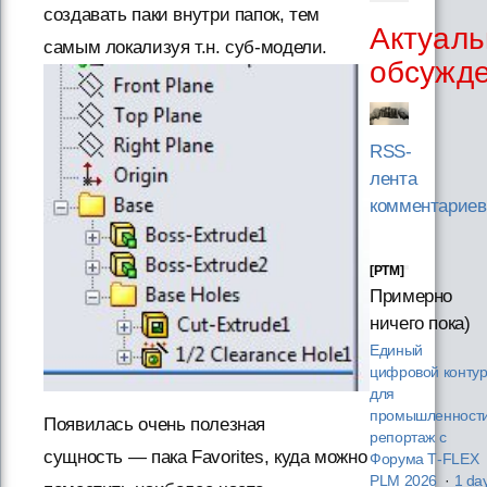
создавать паки внутри папок, тем
Актуаль
самым локализуя т.н. суб-модели.
обсужд
RSS-
лента
комментариев
[PTM]
Примерно
ничего пока)
Единый
цифровой конту
для
промышленности
Появилась очень полезная
репортаж с
сущность — пака Favorites, куда можно
Форума T‑FLEX
PLM 2026
·
1 da