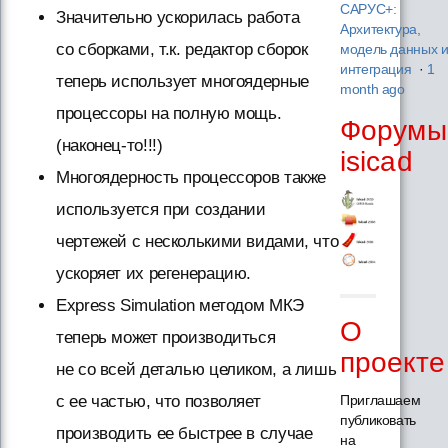
САРУС+:
Значительно ускорилась работа
Архитектура,
со сборками, т.к. редактор сборок
модель данных 
интеграция
·
1
теперь использует многоядерные
month ago
процессоры на полную мощь.
Форумы
(наконец-то!!!)
isicad
Многоядерность процессоров также
используется при создании
чертежей с несколькими видами, что
ускоряет их регенерацию.
Express Simulation методом МКЭ
О
теперь может производиться
проекте
не со всей деталью целиком, а лишь
с ее частью, что позволяет
Приглашаем
публиковать
производить ее быстрее в случае
на