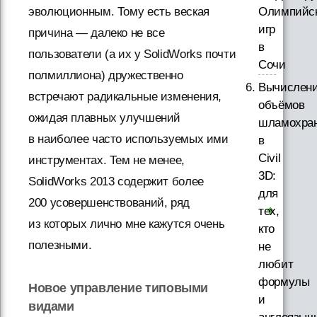
Олимпийс
эволюционным. Тому есть веская
игр
причина — далеко не все
в
пользователи (а их у SolidWorks почти
Сочи
полмиллиона) дружественно
Вычислен
встречают радикальные изменения,
объёмов
ожидая плавных улучшений
шламохра
в наиболее часто используемых ими
в
Civil
инструментах. Тем не менее,
3D:
SolidWorks 2013 содержит более
для
200 усовершенствований, ряд
тех,
из которых лично мне кажутся очень
кто
полезными.
не
любит
формулы
Новое управление типовыми
и
видами