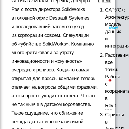
время
Остина О’Малли. Переход Джеффа
Рэя с поста директора SolidWorks
САРУС+:
Архитектур
в головной офис Dassault Systemes
модель
и последовавший затем его уход
данных
из корпорации совсем. Спекуляции
и
об «убийстве SolidWorks». Компанию
интеграци
много критиковали за утрату
Расставим
инновационности и «скучность»
все
точки.
очередных релизов. Когда-то самая
Работа
открытая для прессы компания теперь
с
отвечает на вопросы общими фразами,
координат
а то и просто уходит от ответа. Что-то
в
не так нынче в датском королевстве.
Revit
Такое ощущение, что сближение
Скрипты
некогда достаточно независимой
в