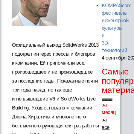
KOMPAScon:
фестиваль
инженерной
культуры
и
3D-
Официальный выход SolidWorks 2013
технологий
подогрел интерес прессы и блогеров
4 сентября 20
к компании. Ей припомнили все,
Самые
произошедшее и не произошедшее
популя
за последние годы. Показанные почти
матери
три года назад, но так еще
и не вышедшие V6 и SolidWorks Live
за
Building. Уход основателя компании
месяц
Джона Хирштика и многолетнего
за
бессменного руководителя разработки
все