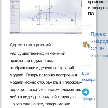
промышле
инженерно
ПО
Проект
«Народ
Дерево построений
САПР-
Ряд существенных изменений
интерв
произошли с диалогом,
отображающим дерево построений
Все
модели. Теперь историю построения
номера
модели можно отображать в «плоском»
виде, т.е. простым списком элементов,
либо в виде древовидной структуры.
Telegram
Но это еще не все, теперь можно