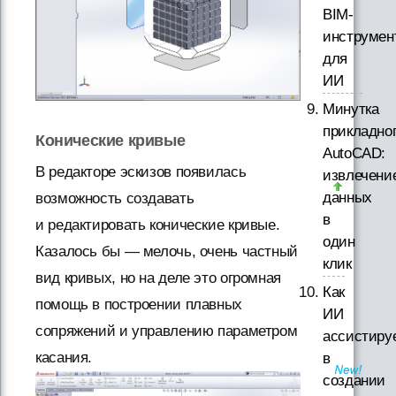
BIM-
инструмен
для
ИИ
Минутка
прикладно
Конические кривые
AutoCAD:
В редакторе эскизов появилась
извлечени
данных
возможность создавать
в
и редактировать конические кривые.
один
Казалось бы — мелочь, очень частный
клик
вид кривых, но на деле это огромная
Как
помощь в построении плавных
ИИ
сопряжений и управлению параметром
ассистиру
касания.
в
создании