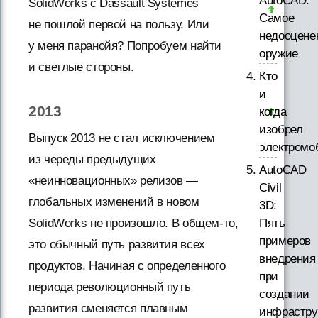
AutoCAD.
SolidWorks с Dassault Systemes
Самое
не пошлой первой на пользу. Или
недооцене
у меня паранойя? Попробуем найти
оружие
и светлые стороны.
Кто
и
2013
когда
изобрел
Выпуск 2013 не стал исключением
электромо
из череды предыдущих
AutoCAD
«неинновационных» релизов —
Civil
глобальных изменений в новом
3D:
Пять
SolidWorks не произошло. В общем-то,
примеров
это обычный путь развития всех
внедрения
продуктов. Начиная с определенного
при
периода революционный путь
создании
развития сменяется плавным
инфрастру