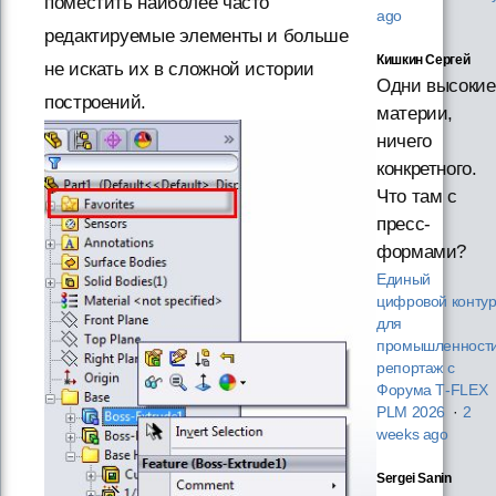
поместить наиболее часто
ago
редактируемые элементы и больше
Кишкин Сергей
не искать их в сложной истории
Одни высокие
построений.
материи,
ничего
конкретного.
Что там с
пресс-
формами?
Единый
цифровой конту
для
промышленности
репортаж с
Форума T‑FLEX
PLM 2026
·
2
weeks ago
Sergei Sanin