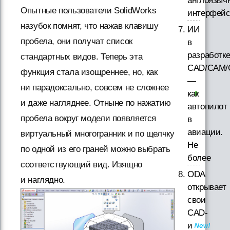
англоязыч
Опытные пользователи SolidWorks
интерфей
назубок помнят, что нажав клавишу
ИИ
пробела, они получат список
в
разработк
стандартных видов. Теперь эта
CAD/CAM/
функция стала изощреннее, но, как
—
ни парадоксально, совсем не сложнее
как
и даже нагляднее. Отныне по нажатию
автопилот
пробела вокруг модели появляется
в
авиации.
виртуальный многогранник и по щелчку
Не
по одной из его граней можно выбрать
более
соответствующий вид. Изящно
ODA
и наглядно.
открывает
свои
CAD-
и