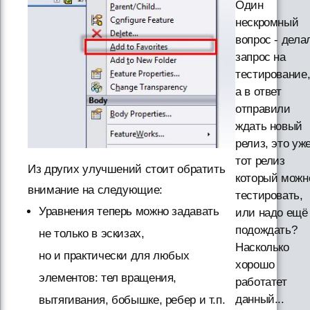
Один
нескромный
вопрос - дела
запрос на
тестирование
а в ответ
отправили
ждать новый
релиз, это уж
тот релиз
Из других улучшений стоит обратить
который можн
внимание на следующие:
тестировать,
Уравнения теперь можно задавать
или надо ещё
подождать?
не только в эскизах,
Насколько
но и практически для любых
хорошо
элементов: тел вращения,
работатет
данный...
вытягивания, бобышке, ребер и т.п.