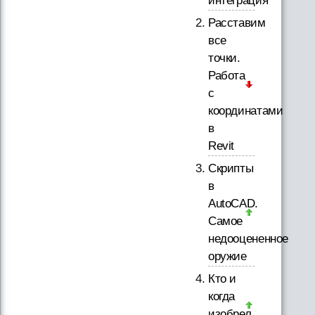
интеграция
Расставим
все
точки.
Работа
с
координатами
в
Revit
Скрипты
в
AutoCAD.
Самое
недооцененное
оружие
Кто и
когда
изобрел