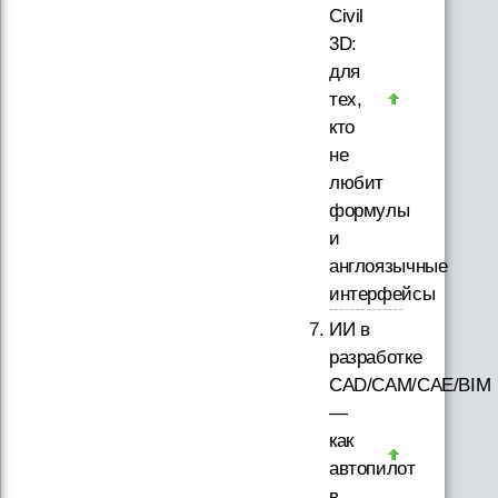
Civil
3D:
для
тех,
кто
не
любит
формулы
и
англоязычные
интерфейсы
ИИ в
разработке
CAD/CAM/CAE/BIM
—
как
автопилот
в