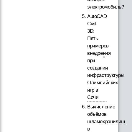
электромобиль?
AutoCAD
Civil
3D:
Пять
примеров
внедрения
при
создании
инфраструктуры
Олимпийских
игр в
Сочи
Вычисление
объёмов
шламохранилищ
в