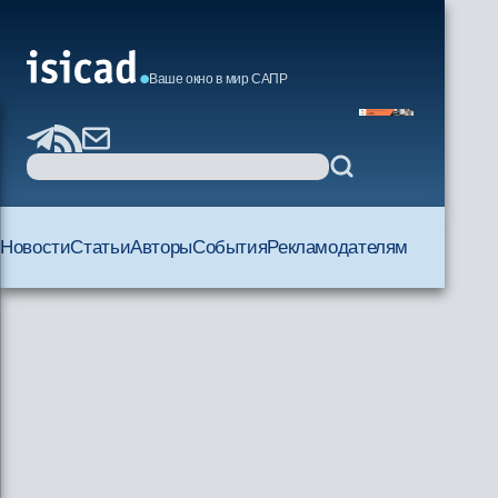
Ваше окно в мир САПР
Новости
Статьи
Авторы
События
Рекламодателям