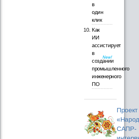
в
один
клик
Как
ИИ
ассистирует
в
создании
промышленного
инженерного
ПО
Проект
«Народ
САПР-
интерв