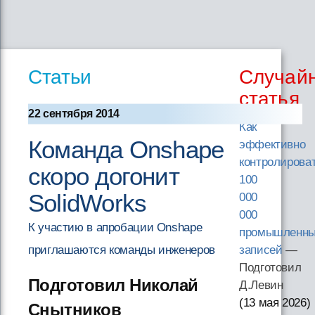
Статьи
Случай
статья
22 сентября 2014
Как
Команда Onshape
эффективно
контролирова
скоро догонит
100
SolidWorks
000
000
К участию в апробации Onshape
промышленн
приглашаются команды инженеров
записей
—
Подготовил
Подготовил Николай
Д.Левин
(13 мая 2026
)
Снытников