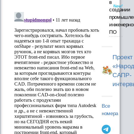
в
создании
промышле
инженерно
ПО
Проект
«Народ
САПР-
интерв
Все
номера