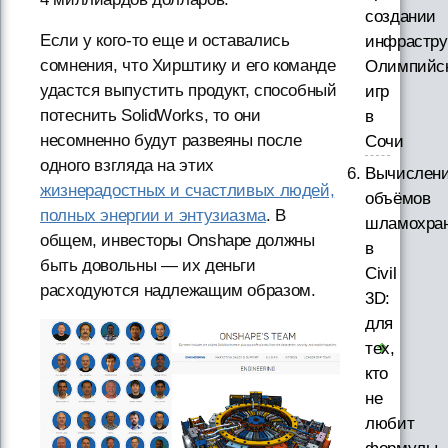
создании
Если у кого-то еще и оставались
инфрастру
сомнения, что Хирштику и его команде
Олимпийс
удастся выпустить продукт, способный
игр
потеснить SolidWorks, то они
в
несомненно будут развеяны после
Сочи
одного взгляда на этих
Вычислен
жизнерадостных и счастливых людей,
объёмов
полных энергии и энтузиазма
. В
шламохра
общем, инвесторы Onshape должны
в
быть довольны — их деньги
Civil
расходуются надлежащим образом.
3D:
для
тех,
кто
не
любит