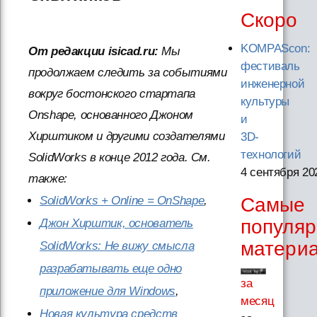
Скоро
KOMPAScon:
От редакции isicad.ru:
Мы
фестиваль
продолжаем следить за событиями
инженерной
вокруг бостонского стартапа
культуры
Onshape, основанного Джоном
и
Хирштиком и другими создателями
3D-
технологий
SolidWorks в конце 2012 года. См.
4 сентября 20
также:
SolidWorks + Online = OnShape
,
Самые
популя
Джон Хирштик, основатель
матери
SolidWorks: Не вижу смысла
разрабатывать еще одно
за
приложение для Windows
,
месяц
Новая культура средств