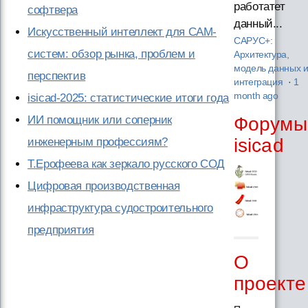
работатет
софтвера
данный...
Искусственный интеллект для CAM-
САРУС+:
систем: обзор рынка, проблем и
Архитектура,
модель данных 
перспектив
интеграция
·
1
month ago
isicad-2025: статистические итоги года
ИИ помощник или соперник
Форумы
isicad
инженерным профессиям?
Т.Ерофеева как зеркало русского СОД
Цифровая производственная
инфраструктура судостроительного
предприятия
О
проекте