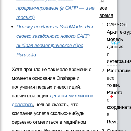
за
все
программирования (в САПР — и не
время
только)
САРУС+:
Почему создатель SolidWorks для
Архитектур
своего загадочного нового САПР
модель
выбрал геометрическое ядро
данных
и
Parasolid
интеграци
Хотя прошло не так мало времени с
Расставим
все
момента основания Onshape и
точки.
получения первых инвестиций,
Работа
насчитывающих
десятки миллионов
с
долларов
, нельзя сказать, что
координат
компания успела сколько-нибудь
в
Revit
серьезно отметиться в медийном
пространстве. Видимо, ее руководство