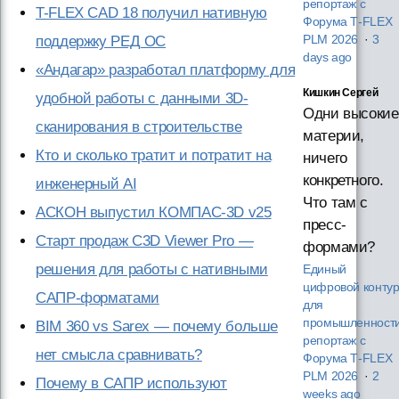
репортаж с
T-FLEX CAD 18 получил нативную
Форума T‑FLEX
поддержку РЕД ОС
PLM 2026
·
3
days ago
«Андагар» разработал платформу для
Кишкин Сергей
удобной работы с данными 3D-
Одни высокие
сканирования в строительстве
материи,
Кто и сколько тратит и потратит на
ничего
конкретного.
инженерный AI
Что там с
АСКОН выпустил КОМПАС-3D v25
пресс-
Старт продаж C3D Viewer Pro —
формами?
решения для работы с нативными
Единый
цифровой конту
САПР-форматами
для
промышленности
BIM 360 vs Sarex — почему больше
репортаж с
нет смысла сравнивать?
Форума T‑FLEX
PLM 2026
·
2
Почему в САПР используют
weeks ago