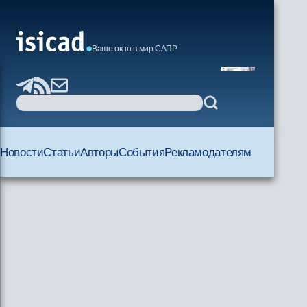
Ваше окно в мир САПР
Новости
Статьи
Авторы
События
Рекламодателям