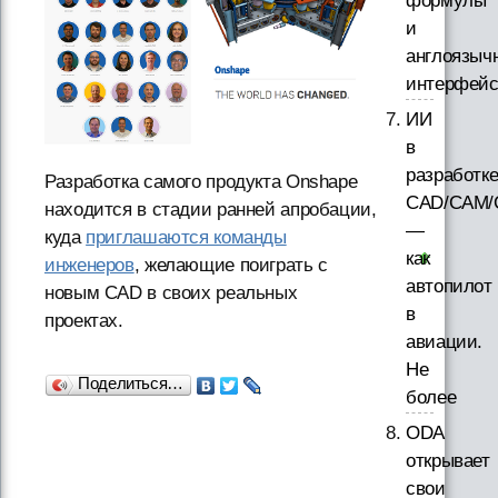
формулы
и
англоязыч
интерфей
ИИ
в
разработк
Разработка самого продукта Onshape
CAD/CAM/
находится в стадии ранней апробации,
—
куда
приглашаются команды
как
инженеров
, желающие поиграть с
автопилот
новым CAD в своих реальных
в
проектах.
авиации.
Не
Поделиться…
более
ODA
открывает
свои