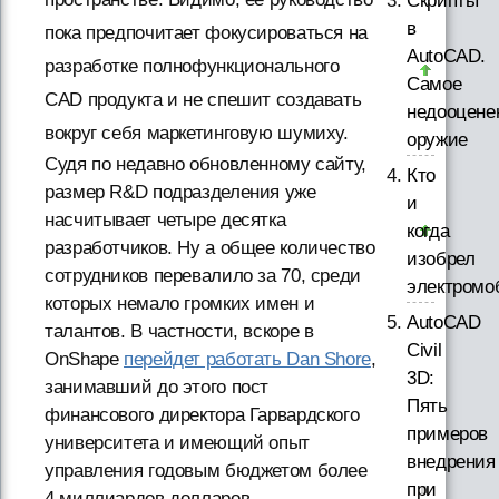
Скрипты
в
пока предпочитает фокусироваться на
AutoCAD.
разработке полнофункционального
Самое
CAD продукта и не спешит создавать
недооцене
вокруг себя маркетинговую шумиху.
оружие
Судя по недавно обновленному сайту,
Кто
размер R&D подразделения уже
и
насчитывает четыре десятка
когда
разработчиков. Ну а общее количество
изобрел
сотрудников перевалило за 70, среди
электромо
которых немало громких имен и
AutoCAD
талантов. В частности, вскоре в
Civil
OnShape
перейдет работать Dan Shore
,
3D:
занимавший до этого пост
Пять
финансового директора Гарвардского
примеров
университета и имеющий опыт
внедрения
управления годовым бюджетом более
при
4 миллиардов долларов.