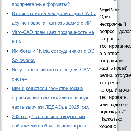
проприетарные форматы?
Sergei Sanin
В поисках интеллектуализации CAD и
Один
другие новости так называемого ИИ
нескромный
вопрос - дела
Vitro-CAD повышает прозрачность на
запрос на
60%
тестирование
ИИ-боты и Nvidia сотрудничают с DS
а в ответ
Solidworks
отправили
ждать новый
Искусственный интеллект для CAM-
релиз, это уж
систем
тот релиз
BIM и решатели геометрических
который можн
тестировать,
ограничений обеспечили основную
или надо ещё
часть выручки ЛЕДАСа в 2025 году
подождать?
2025 год был насыщен крупными
Насколько
событиями в области инженерного
хорошо