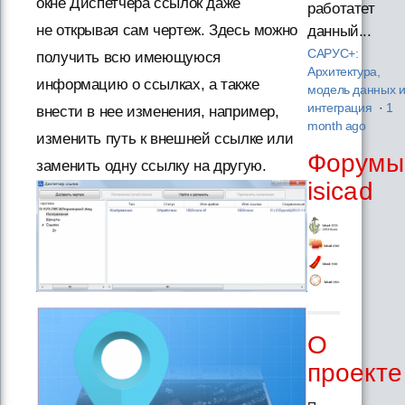
окне Диспетчера ссылок даже
работатет
не открывая сам чертеж. Здесь можно
данный...
САРУС+:
получить всю имеющуюся
Архитектура,
информацию о ссылках, а также
модель данных 
интеграция
·
1
внести в нее изменения, например,
month ago
изменить путь к внешней ссылке или
Форумы
заменить одну ссылку на другую.
isicad
О
проекте