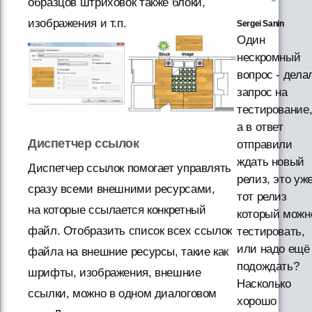
образцов штриховок также блоки,
изображения и т.п.
Sergei Sanin
Один
нескромный
вопрос - дела
запрос на
тестирование
а в ответ
Диспетчер ссылок
отправили
ждать новый
Диспетчер ссылок помогает управлять
релиз, это уж
сразу всеми внешними ресурсами,
тот релиз
на которые ссылается конкретный
который можн
файл. Отобразить список всех ссылок
тестировать,
или надо ещё
файла на внешние ресурсы, такие как
подождать?
шрифты, изображения, внешние
Насколько
ссылки, можно в одном диалоговом
хорошо