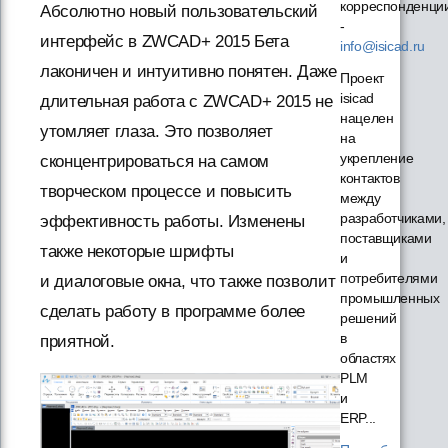
корреспонденци
Абсолютно новый пользовательский
-
интерфейс в ZWCAD+ 2015 Бета
info@isicad.ru
лаконичен и интуитивно понятен. Даже
Проект
isicad
длительная работа с ZWCAD+ 2015 не
нацелен
утомляет глаза. Это позволяет
на
укрепление
сконцентрироваться на самом
контактов
творческом процессе и повысить
между
разработчиками,
эффективность работы. Изменены
поставщиками
также некоторые шрифты
и
потребителями
и диалоговые окна, что также позволит
промышленных
сделать работу в программе более
решений
в
приятной.
областях
PLM
и
ERP...