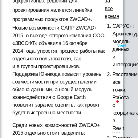
за
эффективных решений для
все
проектирования является линейка
время
программных продуктов ZWCAD+.
САРУС+:
Новые возможности САПР ZWCAD+
Архитектур
2015, о выходе которого компания ООО
модель
«ЗВСОФТ» объявила 16 октября
данных
2014 года, упростят процесс работы как
и
отдельного пользователя, так
интеграци
и в группы проектировщиков.
Поддержка Юникода повысит уровень
Расставим
совместимости при осуществлении
все
обмена данными, а новый модуль
точки.
взаимодействия с Google Earth
Работа
позволит заранее оценить, как проект
с
будет выстроен на местности.
координат
в
Среди новых возможностей ZWCAD+
Revit
2015 отдельно стоит выделить: