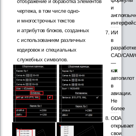
формулы
отображение и обработка элементов
и
чертежа, в том числе одно-
англоязыч
и многострочных текстов
интерфей
и атрибутов блоков, созданных
ИИ
в
с использованием различных
разработк
кодировок и специальных
CAD/CAM/
служебных символов.
—
как
автопилот
в
авиации.
Не
более
ODA
открывает
свои