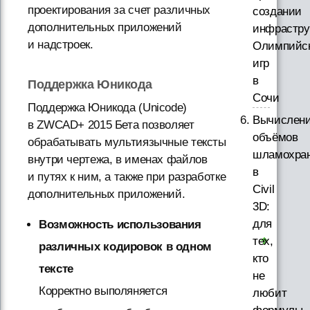
проектирования за счет различных
создании
дополнительных приложений
инфрастру
и надстроек.
Олимпийс
игр
в
Поддержка Юникода
Сочи
Поддержка Юникода (Unicode)
Вычислен
в ZWCAD+ 2015 Бета позволяет
объёмов
обрабатывать мультиязычные тексты
шламохра
внутри чертежа, в именах файлов
в
и путях к ним, а также при разработке
Civil
дополнительных приложений.
3D:
для
Возможность использования
тех,
различных кодировок в одном
кто
тексте
не
Корректно выполяняется
любит