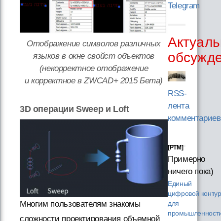
Telegram
Актуаль
Отображение символов различных
обсужд
языков в окне свойст объектов
(некорректное отображение
и корректное в ZWCAD+ 2015 Бета)
RSS-
лента
3D операции Sweep и Loft
комментариев
[PTM]
Примерно
ничего пока)
Единый
цифровой конту
Многим пользователям знакомы
для
промышленности
сложности проектирования объемной