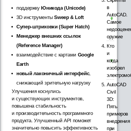
Скрипты
в
поддержку
Юникода (Unicode)
AutoCAD.
3D инструменты
Sweep & Loft
Самое
Супер-штриховки (Super Hatch)
недооцене
Менеджер внешних ссылок
оружие
(Reference Manager)
Кто
и
взаимодействие с картами
Google
когда
Earth
изобрел
новый лаконичный интерфейс
,
электромо
снижающий зрительную нагрузку
AutoCAD
Улучшения коснулись
Civil
и существующих инструментов,
3D:
повышена стабильность
Пять
и производительность программного
примеров
продукта. Улучшенный API поможет
внедрения
значительно повысить эффективность
при