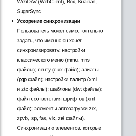
WebDAV (WebClient), Box, Kuaipan,
SugarSync
Ускорение синхронизации
Пользователь может самостоятельно
задать, что именно он хочет
синхронизировать: настройки
классического меню (mmu, mns
файлы); ленту (cuix файл); алиасы
(pgp файл); настройки палитр (xml
и ztc файлы); шаблоны (dwt файлы);
файл соответствия шрифтов (xml
файл); элементы автозагрузки zrx,
zpvb, lsp, fas, vlx, zel файлы).
Синхронизацию элементов, которые