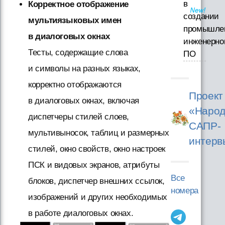
в
Корректное отображение
создании
мультиязыковых имен
промышле
в диалоговых окнах
инженерно
Тесты, содержащие слова
ПО
и символы на разных языках,
корректно отображаются
Проект
в диалоговых окнах, включая
«Народ
диспетчеры стилей слоев,
САПР-
мультивыносок, таблиц и размерных
интерв
стилей, окно свойств, окно настроек
ПСК и видовых экранов, атрибуты
Все
блоков, диспетчер внешних ссылок,
номера
изображений и других необходимых
в работе диалоговых окнах.