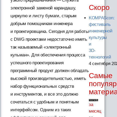
узкого предназначения — служить
Скоро
электронной заменой карандашу,
циркулю и листу бумаги, старым
KOMPAScon:
добрым помощникам инженера
фестиваль
инженерной
и проектировщика. Сегодня для работы
культуры
с DWG проектами недостаточно иметь
и
так называемый «электронный
3D-
кульман». Для обеспечения процесса
технологий
успешного проектирования
4 сентября 20
программный продукт должен обладать
Самые
высокой производительностью, иметь
популя
набор функциональных средств
матери
и инструментов, и все это должно
сочетаться с удобным и понятным
за
интерфейсом. Одним из таких
месяц