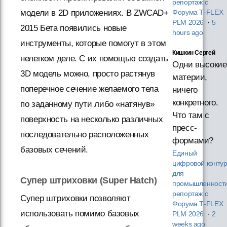
репортаж с
модели в 2D приложениях. В ZWCAD+
Форума T‑FLEX
PLM 2026
·
5
2015 Бета появились новые
hours ago
инструменты, которые помогут в этом
Кишкин Сергей
нелегком деле. С их помощью создать
Одни высокие
3D модель можно, просто растянув
материи,
поперечное сечение желаемого тела
ничего
конкретного.
по заданному пути либо «натянув»
Что там с
поверхность на несколько различных
пресс-
последовательно расположенных
формами?
базовых сечений.
Единый
цифровой конту
для
Супер штриховки (Super Hatch)
промышленности
репортаж с
Супер штриховки позволяют
Форума T‑FLEX
использовать помимо базовых
PLM 2026
·
2
weeks ago