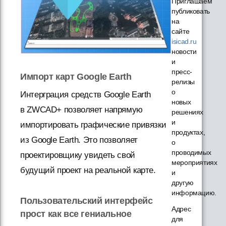
Приглашаем
публиковать
на
сайте
isicad.ru
новости
и
пресс-
Импорт карт Google Earth
релизы
о
Интерграция средств Google Earth
новых
в ZWCAD+ позволяет напрямую
решениях
и
импортировать графические привязки
продуктах,
из Google Earth. Это позволяет
о
проводимых
проектировщику увидеть свой
мероприятиях
будущий проект на реальной карте.
и
другую
информацию.
Пользовательский интерфейс
Адрес
прост как все гениальное
для