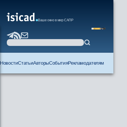
Ваше окно в мир САПР
Новости
Статьи
Авторы
События
Рекламодателям