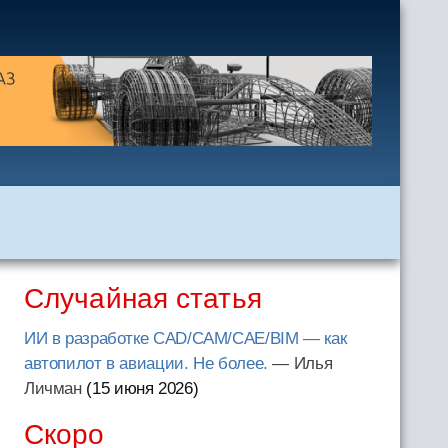
Случайная статья
ИИ в разработке CAD/CAM/CAE/BIM — как
автопилот в авиации. Не более.
— Илья
Личман
(15 июня 2026
)
Скоро