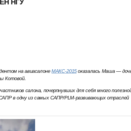
ФЕН НГУ
ндентом на авиасалоне
МАКС-2015
оказалась Маша — доч
ны Котовой.
частников салона, почерпнувших для себя много полезно
САПР в одну из самых САПР/PLM-развивающих отраслей