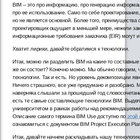
BIM – это про информацию, про генерацию информа
про ее использование. Само по себе проектирование,
но не является основной. Более того, преимущества 
проектировщик ощущает в меньшей мере, нежели зак
информационные требования заказчика (EIR) могут и
Хватит лирики, давайте обратимся к технологии.
Итак, можно ли разделить BIM на какие-то составные 
же он состоит? Конечно можно. Мы обычно говорим, 
технологии. Так и есть. Но уровень декомпозиции яв
Ничего страшного, все уже придумано и разобрано.
наверняка слышали за прошедший год словосочетани
есть те самые составляющие технологии BIM. Выде
университетом в рамках работы над рекомендациями
Описание самого термина BIM Use доступно по
этой
ознакомиться с документом BIM Project Execution Pla
Итак, давайте начнем раскладывать нашу технологию