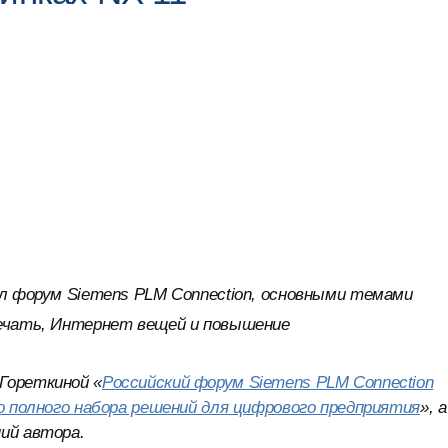
л форум Siemens PLM Connection, основными темами
печать, Интернет вещей и повышение
Гореткиной «
Российский форум Siemens PLM Connection
го полного набора решений для цифрового предприятия
», а
ий автора.