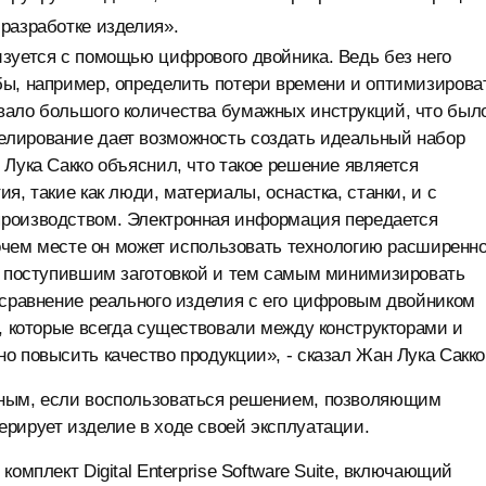
разработке изделия».
зуется с помощью цифрового двойника. Ведь без него
бы, например, определить потери времени и оптимизирова
вало большого количества бумажных инструкций, что был
елирование дает возможность создать идеальный набор
 Лука Сакко объяснил, что такое решение является
я, такие как люди, материалы, оснастка, станки, и с
производством. Электронная информация передается
абочем месте он может использовать технологию расширенн
 с поступившим заготовкой и тем самым минимизировать
 сравнение реального изделия с его цифровым двойником
ы, которые всегда существовали между конструкторами и
о повысить качество продукции», - сказал Жан Лука Сакко
вным, если воспользоваться решением, позволяющим
рирует изделие в ходе своей эксплуатации.
омплект Digital Enterprise Software Suite, включающий