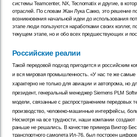
системы Teamcenter, NX, Tecnomatix и другие, в кот
отраслей. По словам Жан Лука Сакко, это решение по
возникновения начальной идеи до использования пот
этапе люди пользуются наработками своих коллег, по
текущем этапе, но и обо всех предшествующих и п
Российские реалии
Такой передовой подход пригодится и российским ком
и вся мировая промышленность. «У нас те же самые 
характерно не только для авиации и автопрома, но д
президент, генеральный менеджер Siemens PLM Softw
модели, связанные с распространением передовых те
производство, человеко-машинные интерфейсы, бол
Несмотря на все трудности, наши компании создают
раньше не решались. В качестве примера Виктор Бесп
транспортного самолета Ил-76, был построен цифро