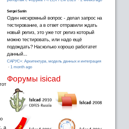
Sergei Sanin
Один нескромный вопрос - делал запрос на
тестирование, а в ответ отправили ждать
новый релиз, это уже тот релиз который
можно тестировать, или надо ещё
подождать? Насколько хорошо работатет
данный...
САРУС+: Архитектура, модель данных и интеграция
·
1 month ago
Форумы isicad
тот
го
, а