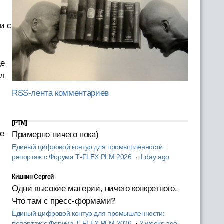
и с
де
ал
RSS-лента комментариев
[PTM]
не
Примерно ничего пока)
Единый цифровой контур для промышленности:
репортаж с Форума T‑FLEX PLM 2026
·
1 day ago
Кишкин Сергей
Одни высокие материи, ничего конкретного.
Что там с пресс-формами?
Единый цифровой контур для промышленности:
репортаж с Форума T‑FLEX PLM 2026
·
2 weeks ago