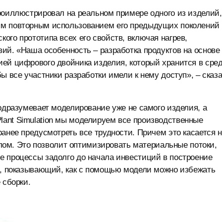
роиллюстрировал на реальном примере одного из изделий,
ым повторным использованием его предыдущих поколений 
ого прототипа всех его свойств, включая нагрев,
ий. «Наша особенность – разработка продуктов на основе
ией цифрового двойника изделия, который хранится в сре
ы все участники разработки имели к нему доступ», – сказ
подразумевает моделирование уже не самого изделия, а
ant Simulation мы моделируем все производственные
анее предусмотреть все трудности. Причем это касается 
целом. Это позволит оптимизировать материальные потоки,
е процессы задолго до начала инвестиций в построение
ер, показывающий, как с помощью модели можно избежать
 сборки.