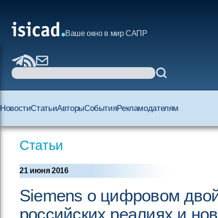
Ваше окно в мир САПР
Новости
Статьи
Авторы
События
Рекламодателям
Статьи
21 июня 2016
Siemens о цифровом двой
российских реалиях и нов