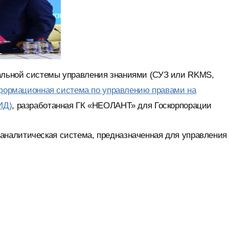
альной системы управления знаниями (СУЗ или RKMS,
формационная система по управлению правами на
ИД)
, разработанная ГК «НЕОЛАНТ» для Госкорпорации
налитическая система, предназначенная для управления