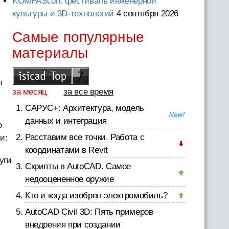
KOMPAScon: фестиваль инженерной
культуры и 3D-технологий
4 сентября 2026
Самые популярные
материалы
я
за месяц
за все время
САРУС+: Архитектура, модель
данных и интеграция
о
Расставим все точки. Работа с
и:
координатами в Revit
уги
Скрипты в AutoCAD. Самое
недооцененное оружие
Кто и когда изобрел электромобиль?
AutoCAD Civil 3D: Пять примеров
внедрения при создании