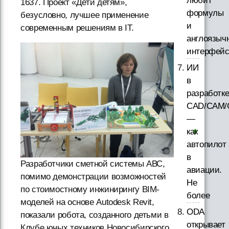
любит
1637. Проект «Дети детям»,
формулы
безусловно, лучшее применение
и
современным решениям в IT.
англоязыч
интерфей
ИИ
в
разработк
CAD/CAM/
—
как
автопилот
в
Разработчики сметной системы АВС,
авиации.
помимо демонстрации возможностей
Не
по стоимостному инжинирингу BIM-
более
моделей на основе Autodesk Revit,
ODA
показали робота, созданного детьми в
открывает
Клубе юных техников Новосибирского