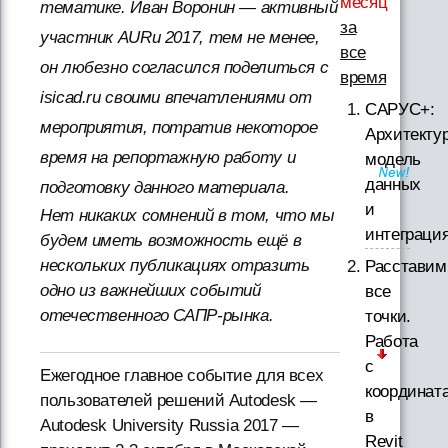
месяц
тематике. Иван Воронин — активный
за
участник AURu 2017, тем не менее,
все
он любезно согласился поделиться с
время
isicad.ru своими впечатлениями от
САРУС+:
мероприятия, потратив некоторое
Архитектур
время на репортажную работу и
модель
данных
подготовку данного материала.
и
Нет никаких сомнений в том, что мы
интеграци
будем иметь возможность ещё в
нескольких публикациях отразить
Расставим
одно из важнейших событий
все
отечественного САПР-рынка.
точки.
Работа
с
Ежегодное главное событие для всех
координат
пользователей решений Autodesk —
в
Autodesk University Russia 2017 —
Revit