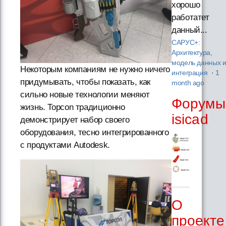
хорошо
работатет
данный...
САРУС+:
Архитектура,
модель данных 
Некоторым компаниям не нужно ничего
интеграция
·
1
придумывать, чтобы показать, как
month ago
сильно новые технологии меняют
Форумы
жизнь. Topcon традиционно
isicad
демонстрирует набор своего
оборудования, тесно интегрированного
с продуктами Autodesk.
О
проекте