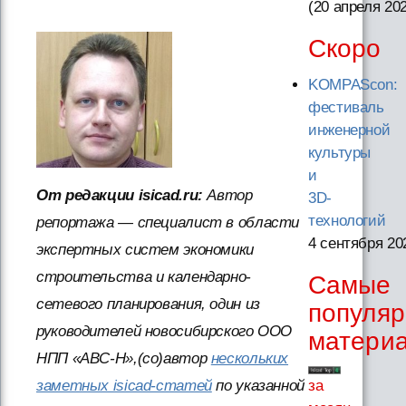
(20 апреля 20
Скоро
KOMPAScon:
фестиваль
инженерной
культуры
и
От редакции isicad.ru:
Автор
3D-
технологий
репортажа — специалист в области
4 сентября 20
экспертных систем экономики
строительства и календарно-
Самые
сетевого планирования, один из
популя
руководителей новосибирского ООО
матери
НПП «АВС-Н»,(со)автор
нескольких
за
заметных isicad-статей
по указанной