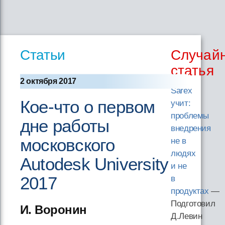
Статьи
Случай
статья
2 октября 2017
Sarex
Кое-что о первом
учит:
проблемы
дне работы
внедрения
московского
не в
людях
Autodesk University
и не
2017
в
продуктах
—
Подготовил
И. Воронин
Д.Левин