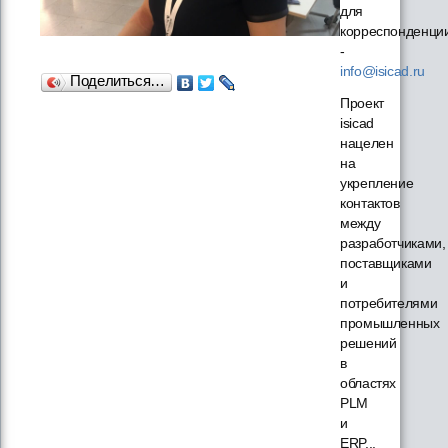
для
корреспонденци
-
info@isicad.ru
Поделиться…
Проект
isicad
нацелен
на
укрепление
контактов
между
разработчиками,
поставщиками
и
потребителями
промышленных
решений
в
областях
PLM
и
ERP...