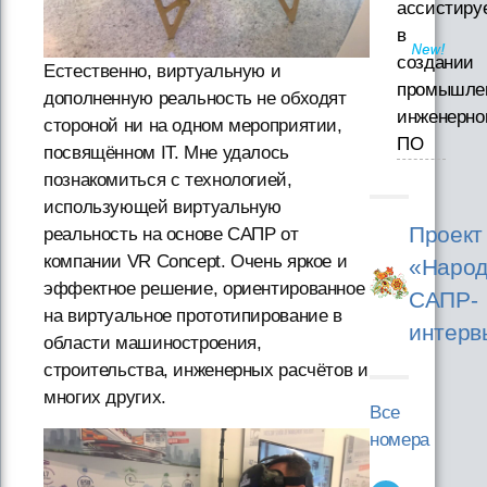
ассистиру
в
создании
Естественно, виртуальную и
промышле
дополненную реальность не обходят
инженерно
стороной ни на одном мероприятии,
ПО
посвящённом IT. Мне удалось
познакомиться с технологией,
использующей виртуальную
Проект
реальность на основе САПР от
компании VR Concept. Очень яркое и
«Народ
эффектное решение, ориентированное
САПР-
на виртуальное прототипирование в
интерв
области машиностроения,
строительства, инженерных расчётов и
многих других.
Все
номера