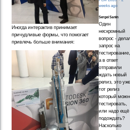
weeks ago
Sergei Sanin
Один
Иногда интерактив принимает
нескромный
причудливые формы, что помогает
вопрос - дела
привлечь больше внимания:
запрос на
тестирование
а в ответ
отправили
ждать новый
релиз, это уж
тот релиз
который можн
тестировать,
или надо ещё
подождать?
Насколько