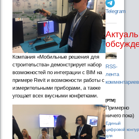
Telegram
Актуаль
обсужд
Компания «Мобильные решения для
строительства» демонстрирует набор
RSS-
возможностей по интеграции с BIM на
лента
примере Revit и возможности работы с
комментариев
измерительными приборами, а также
угощает всех вкусными конфетками.
[PTM]
Примерно
ничего пока)
Единый
цифровой конту
для