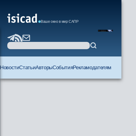
Ваше окно в мир САПР
Новости
Статьи
Авторы
События
Рекламодателям