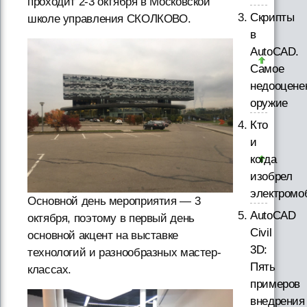
проходит 2-3 октября в Московской
Скрипты
школе управления СКОЛКОВО.
в
AutoCAD.
Самое
недооцене
оружие
Кто
и
когда
изобрел
электромо
Основной день мероприятия — 3
AutoCAD
октября, поэтому в первый день
Civil
основной акцент на выставке
3D:
технологий и разнообразных мастер-
Пять
классах.
примеров
внедрения