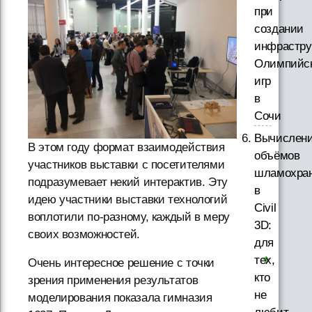
при
создании
инфрастру
Олимпийс
игр
в
Сочи
Вычислен
В этом году формат взаимодействия
объёмов
участников выставки с посетителями
шламохра
подразумевает некий интерактив. Эту
в
идею участники выставки технологий
Civil
воплотили по-разному, каждый в меру
3D:
своих возможностей.
для
тех,
Очень интересное решение с точки
кто
зрения применения результатов
не
моделирования показала гимназия