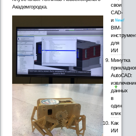
свои
Академгородка.
CAD-
и
BIM-
инструмен
для
ИИ
Минутка
прикладно
AutoCAD:
извлечени
данных
в
один
клик
Как
ИИ