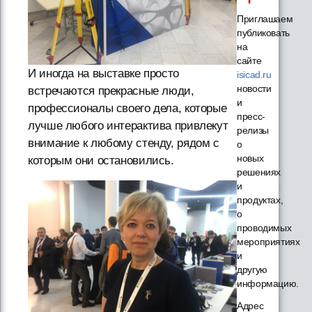
Приглашаем
публиковать
на
сайте
И иногда на выставке просто
isicad.ru
новости
встречаются прекрасные люди,
и
профессионалы своего дела, которые
пресс-
лучше любого интерактива привлекут
релизы
внимание к любому стенду, рядом с
о
новых
которым они остановились.
решениях
и
продуктах,
о
проводимых
мероприятиях
и
другую
информацию.
Адрес