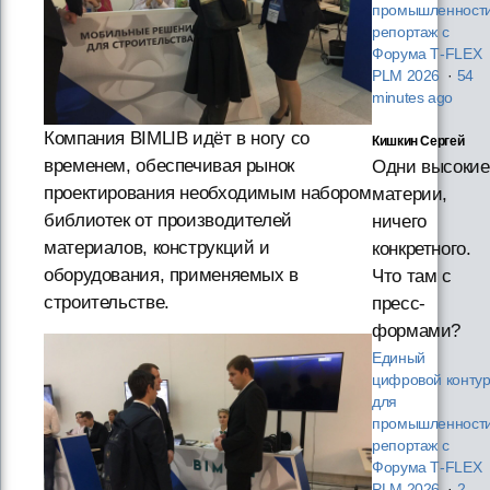
промышленности
репортаж с
Форума T‑FLEX
PLM 2026
·
54
minutes ago
Компания BIMLIB идёт в ногу со
Кишкин Сергей
временем, обеспечивая рынок
Одни высокие
проектирования необходимым набором
материи,
библиотек от производителей
ничего
материалов, конструкций и
конкретного.
оборудования, применяемых в
Что там с
строительстве.
пресс-
формами?
Единый
цифровой конту
для
промышленности
репортаж с
Форума T‑FLEX
PLM 2026
·
2