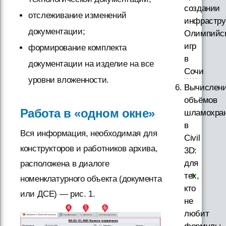
создании
отслеживание изменений
инфрастру
документации;
Олимпийс
игр
формирование комплекта
в
документации на изделие на все
Сочи
уровни вложенности.
Вычислен
объёмов
Работа в «одном окне»
шламохра
в
Вся информация, необходимая для
Civil
конструкторов и работников архива,
3D:
для
расположена в диалоге
тех,
номенклатурного объекта (документа
кто
или ДСЕ) — рис. 1.
не
любит