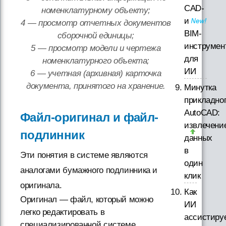
CAD-
номенклатурному объекту;
и
4 — просмотр отчетных документов
BIM-
сборочной единицы;
инструмен
5 — просмотр модели и чертежа
для
номенклатурного объекта;
ИИ
6 — учетная (архивная) карточка
документа, принятого на хранение.
Минутка
прикладно
AutoCAD:
Файл-оригинал и файл-
извлечени
подлинник
данных
в
Эти понятия в системе являются
один
аналогами бумажного подлинника и
клик
оригинала.
Как
Оригинал — файл, который можно
ИИ
легко редактировать в
ассистиру
специализированной системе