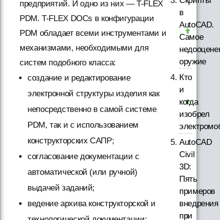
Скрипты
предприятий. И одно из них — T-FLEX
в
PDM. T-FLEX DOCs в конфигурации
AutoCAD.
PDM обладает всеми инструментами и
Самое
механизмами, необходимыми для
недооцене
оружие
систем подобного класса:
Кто
создание и редактирование
и
электронной структуры изделия как
когда
непосредственно в самой системе
изобрел
PDM, так и с использованием
электромо
конструкторских САПР;
AutoCAD
Civil
согласование документации с
3D:
автоматической (или ручной)
Пять
выдачей заданий;
примеров
внедрения
ведение архива конструкторской и
при
технологической документации;