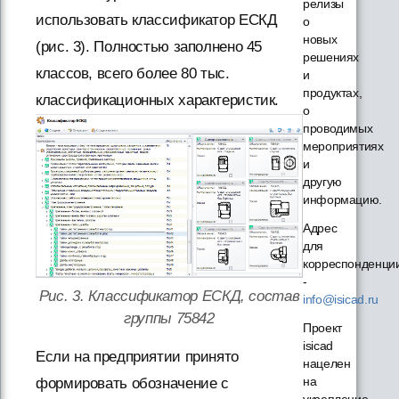
релизы
использовать классификатор ЕСКД
о
новых
(рис. 3). Полностью заполнено 45
решениях
классов, всего более 80 тыс.
и
продуктах,
классификационных характеристик.
о
проводимых
мероприятиях
и
другую
информацию.
Адрес
для
корреспонденци
-
Рис. 3. Классификатор ЕСКД, состав
info@isicad.ru
группы 75842
Проект
isicad
Если на предприятии принято
нацелен
на
формировать обозначение с
укрепление