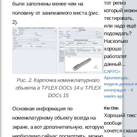
тот релиз
были заполнены менее чем на
который можн
половину от занимаемого места (рис.
тестировать,
2).
или надо ещё
подождать?
Насколько
хорошо
работатет
данный...
САРУС+:
Архитектура,
Рис. 2. Карточка номенклатурного
модель данных 
объекта в T-FLEX DOCs 14 и T-FLEX
интеграция
·
4
DOCs 15
weeks ago
Основная информация по
Kto Chto
Хороший текст
номенклатурному объекту всегда на
вообще
экране, а вот дополнительную, которую
хочется сказа
необходимо сейчас посмотреть, можно