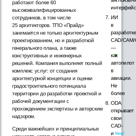
англоязыч
работают более 60
интерфей
высококвалифицированных
ИИ
сотрудников, в том числе
в
25 архитекторов. ТПО «Прайд»
разработк
занимается не только архитектурным
CAD/CAM/
проектированием, но и разработкой
—
генерального плана, а также
как
конструктивных и инженерных
автопилот
решений. Компания выполняет полный
в
комплекс услуг: от создания
авиации.
архитектурной концепции и оценки
Не
градостроительного потенциала
более
территории до разработки проектной и
рабочей документации с
ODA
прохождением экспертизы и авторским
открывает
надзором.
свои
CAD-
Среди важнейших и принципиальных
и