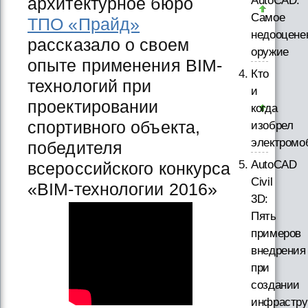
AutoCAD.
архитектурное бюро
Самое
ТПО «Прайд»
недооцене
рассказало о своем
оружие
опыте применения BIM-
Кто
технологий при
и
проектировании
когда
спортивного объекта,
изобрел
электромо
победителя
AutoCAD
всероссийского конкурса
Civil
«BIM-технологии 2016»
3D:
Пять
примеров
внедрения
при
создании
инфрастру