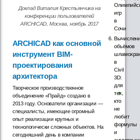
Олимпийс
Доклад Виталия Крестьянчика на
игр
конференции пользователей
в
ARCHICAD, Москва, ноябрь 2017
Сочи
Вычислен
ARCHICAD как основной
объёмов
инструмент BIM-
шламохра
в
проектирования
Civil
архитектора
3D:
для
Творческое производственное
тех,
объединение «Прайд» создано в
кто
2013 году. Основатели организации —
не
специалисты, имеющие огромный
любит
опыт реализации крупных и
формулы
технологически сложных объектов. На
и
сегодняшний день в компании