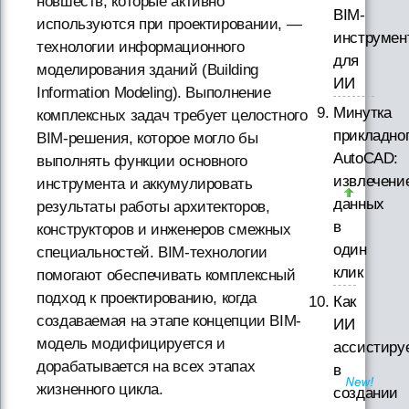
новшеств, которые активно
BIM-
используются при проектировании, —
инструмен
технологии информационного
для
моделирования зданий (Building
ИИ
Information Modeling). Выполнение
Минутка
комплексных задач требует целостного
прикладно
BIM-решения, которое могло бы
AutoCAD:
выполнять функции основного
извлечени
инструмента и аккумулировать
данных
результаты работы архитекторов,
в
конструкторов и инженеров смежных
один
специальностей. BIM-технологии
клик
помогают обеспечивать комплексный
подход к проектированию, когда
Как
создаваемая на этапе концепции BIM-
ИИ
модель модифицируется и
ассистиру
дорабатывается на всех этапах
в
жизненного цикла.
создании