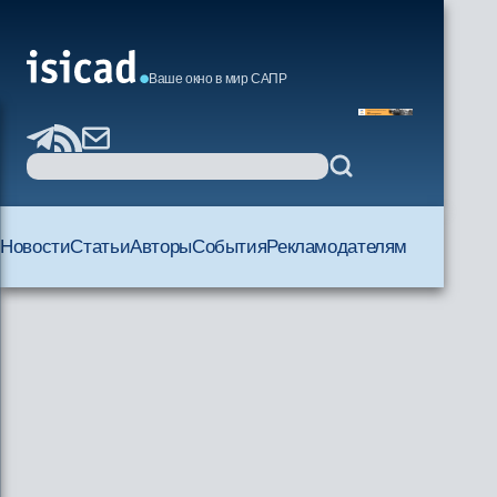
Ваше окно в мир САПР
Новости
Статьи
Авторы
События
Рекламодателям