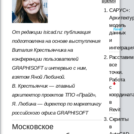
время
САРУС+:
Архитектур
модель
От редакции isicad.ru: публикация
данных
и
подготовлена на основе выступления
интеграци
Виталия Крестьянчика на
Расставим
конференции пользователей
все
GRAPHISOFT и интервью с ним,
точки.
взятом Яной Любиной.
Работа
В. Крестьянчик — главный
с
координат
архитектор проектов ТПО «Прайд»,
в
Я. Любина — директор по маркетингу
Revit
российского офиса GRAPHISOFT
Скрипты
Московское
в