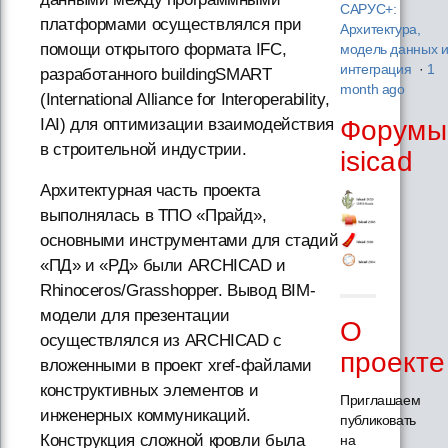
САРУС+:
платформами осуществлялся при
Архитектура,
помощи открытого формата IFC,
модель данных 
интеграция
·
1
разработанного buildingSMART
month ago
(International Alliance for Interoperability,
Форумы
IAI) для оптимизации взаимодействия
в строительной индустрии.
isicad
Архитектурная часть проекта
выполнялась в ТПО «Прайд»,
основными инструментами для стадий
«ПД» и «РД» были ARCHICAD и
Rhinoceros/Grasshopper. Вывод BIM-
модели для презентации
О
осуществлялся из ARCHICAD с
проекте
вложенными в проект xref-файлами
конструктивных элементов и
Приглашаем
инженерных коммуникаций.
публиковать
Конструкция сложной кровли была
на