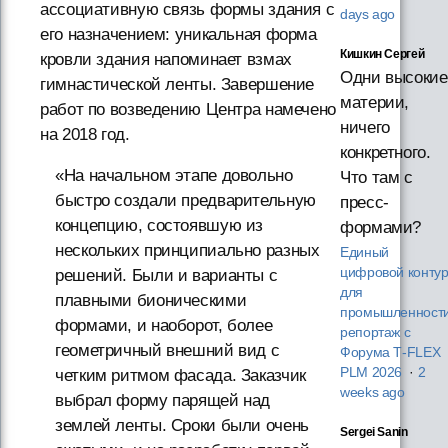
ассоциативную связь формы здания с
days ago
его назначением: уникальная форма
Кишкин Сергей
кровли здания напоминает взмах
Одни высокие
гимнастической ленты. Завершение
материи,
работ по возведению Центра намечено
ничего
на 2018 год.
конкретного.
«На начальном этапе довольно
Что там с
быстро создали предварительную
пресс-
концепцию, состоявшую из
формами?
нескольких принципиально разных
Единый
цифровой конту
решений. Были и варианты с
для
плавными бионическими
промышленности
формами, и наоборот, более
репортаж с
геометричный внешний вид с
Форума T‑FLEX
PLM 2026
·
2
четким ритмом фасада. Заказчик
weeks ago
выбрал форму парящей над
землей ленты. Сроки были очень
Sergei Sanin