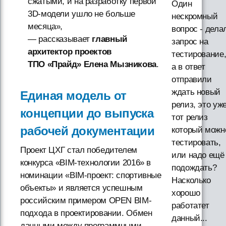
сжатыми, и на разработку первой
Один
3D-модели ушло не больше
нескромный
месяца»,
вопрос - дела
— рассказывает
главный
запрос на
архитектор проектов
тестирование
ТПО «Прайд» Елена Мызникова
.
а в ответ
отправили
ждать новый
Единая модель от
релиз, это уж
концепции до выпуска
тот релиз
рабочей документации
который можн
тестировать,
Проект ЦХГ стал победителем
или надо ещё
конкурса «BIM-технологии 2016» в
подождать?
номинации «BIM-проект: спортивные
Насколько
объекты» и является успешным
хорошо
российским примером OPEN BIM-
работатет
подхода в проектировании. Обмен
данный...
данными между программными