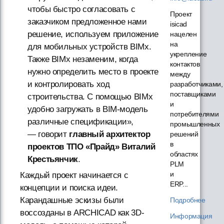
чтобы быстро согласовать с
Проект
заказчиком предложенное нами
isicad
решение, используем приложение
нацелен
на
для мобильных устройств BIMx.
укрепление
Также BIMx незаменим, когда
контактов
нужно определить место в проекте
между
и контролировать ход
разработчиками,
поставщиками
строительства. С помощью BIMx
и
удобно загружать в BIM-модель
потребителями
различные спецификации»,
промышленных
— говорит
главный архитектор
решений
в
проектов ТПО «Прайд» Виталий
областях
Крестьянчик
.
PLM
и
Каждый проект начинается с
ERP...
концепции и поиска идеи.
Карандашные эскизы были
Подробнее
воссозданы в ARCHICAD как 3D-
Информация