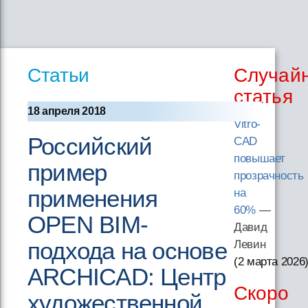
Статьи
Случай
статья
18 апреля 2018
Vitro-
Российский
CAD
повышает
пример
прозрачность
применения
на
60%
—
OPEN BIM-
Давид
подхода на основе
Левин
(2 марта 2026
ARCHICAD: Центр
Скоро
художественной