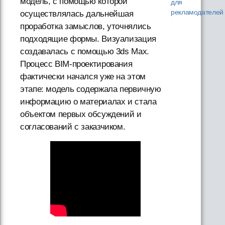
модель, с помощью которой
для
рекламодателей
осуществлялась дальнейшая
проработка замыслов, уточнялись
подходящие формы. Визуализация
создавалась с помощью 3ds Max.
Процесс BIM-проектирования
фактически начался уже на этом
этапе: модель содержала первичную
информацию о материалах и стала
объектом первых обсуждений и
согласований с заказчиком.