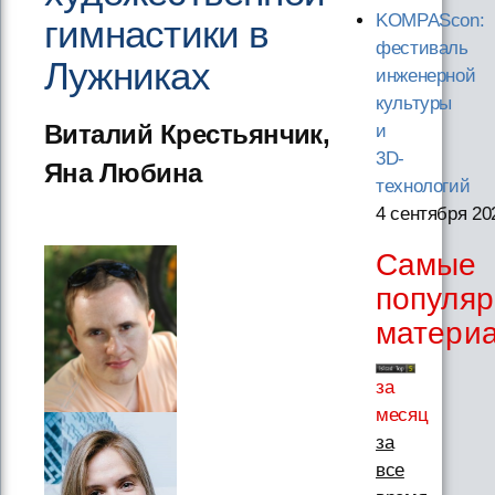
KOMPAScon:
гимнастики в
фестиваль
Лужниках
инженерной
культуры
Виталий Крестьянчик,
и
3D-
Яна Любина
технологий
4 сентября 20
Самые
популя
матери
за
месяц
за
все