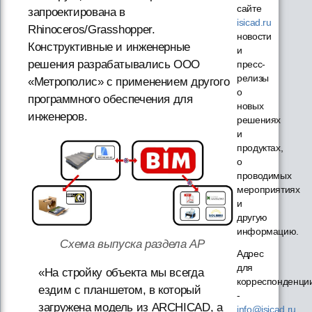
сайте
запроектирована в
isicad.ru
Rhinoceros/Grasshopper.
новости
Конструктивные и инженерные
и
решения разрабатывались ООО
пресс-
релизы
«Метрополис» с применением другого
о
программного обеспечения для
новых
инженеров.
решениях
и
продуктах,
о
проводимых
мероприятиях
и
другую
информацию.
Схема выпуска раздела АР
Адрес
для
«На стройку объекта мы всегда
корреспонденци
ездим с планшетом, в который
-
загружена модель из ARCHICAD, а
info@isicad.ru