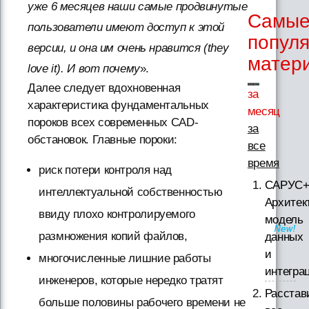
уже 6 месяцев наши самые продвинутые
Самы
пользователи имеют доступ к этой
попул
версии, и она им очень нравится (they
матер
love it). И вот почему
».
Далее следует вдохновенная
за
характеристика фундаментальных
месяц
пороков всех современных CAD-
за
обстановок. Главные пороки:
все
время
риск потери контроля над
САРУС+
интеллектуальной собственностью
Архитек
ввиду плохо контролируемого
модель
размножения копий файлов,
данных
и
многочисленные лишние работы
интегра
инженеров, которые нередко тратят
Расстав
больше половины рабочего времени не