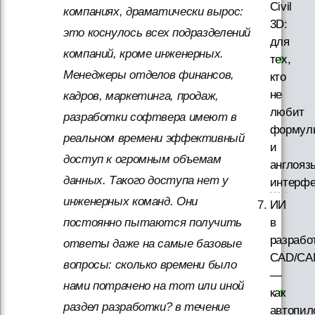
Civil
компаниях, драматически вырос:
3D:
это коснулось всех подразделений
для
компаний, кроме инженерных.
тех,
Менеджеры отделов финансов,
кто
не
кадров, маркетинга, продаж,
любит
разработки софтвера имеют в
формул
реальном времени эффективный
и
доступ к огромным объемам
англояз
данных. Такого доступа нет у
интерф
инженерных команд. Они
ИИ
постоянно пытаются получить
в
разрабо
ответы даже на самые базовые
CAD/CA
вопросы: сколько времени было
—
нами потрачено на тот или иной
как
раздел разработки? в течение
автопил