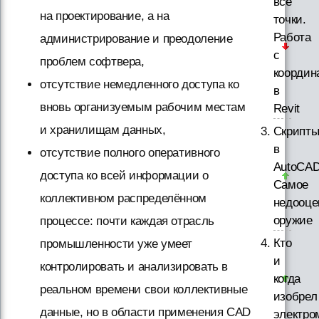
все
на проектирование, а на
точки.
Работа
администрирование и преодоление
с
проблем софтвера,
координ
отсутствие немедленного доступа ко
в
вновь организуемым рабочим местам
Revit
и хранилищам данных,
Скрипт
в
отсутствие полного оперативного
AutoCAD
доступа ко всей информации о
Самое
коллективном распределённом
недооце
оружие
процессе: почти каждая отрасль
Кто
промышленности уже умеет
и
контролировать и анализировать в
когда
реальном времени свои коллективные
изобрел
данные, но в области применения CAD
электро