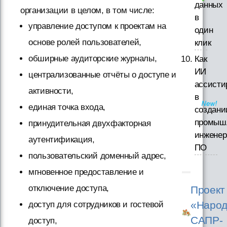
данных
организации в целом, в том числе:
в
управление доступом к проектам на
один
основе ролей пользователей,
клик
обширные аудиторские журналы,
Как
ИИ
централизованные отчёты о доступе и
ассисти
активности,
в
единая точка входа,
создани
промыш
принудительная двухфакторная
инженер
аутентификация,
ПО
пользовательский доменный адрес,
мгновенное предоставление и
отключение доступа,
Проект
«Народ
доступ для сотрудников и гостевой
САПР-
доступ,