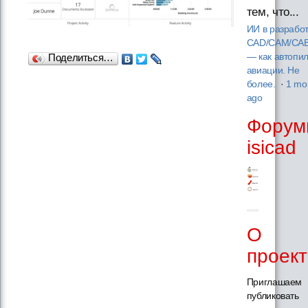
тем, что...
ИИ в разрабо
CAD/CAM/CAE
— как автопил
Поделиться…
авиации. Не
более.
·
1 mo
ago
Форум
isicad
О
проек
Приглашаем
публиковать