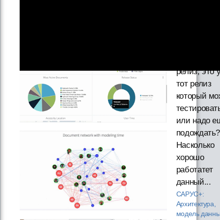
запрос на
тестирован
а в ответ
отправили
ждать новы
релиз, это 
тот релиз
который мо
тестироват
или надо е
подождать
Насколько
хорошо
работатет
данный...
САРУС+:
Архитектура,
модель данны