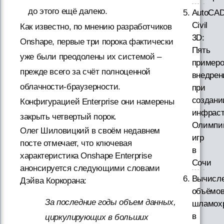
до этого ещё далеко.
AutoCA
Civil
Как известно, по мнению разработчиков
3D:
Onshape, первые три порока фактически
Пять
уже были преодолены их системой –
примеро
прежде всего за счёт полноценной
внедрен
облачности-браузерности.
при
создани
Конфигурацией Enterprise они намерены
инфраст
закрыть четвертый порок.
Олимпи
Олег Шиловицкий в своём недавнем
игр
посте отмечает, что ключевая
в
характеристика Onshape Enterprise
Сочи
анонсируется следующими словами
Вычисл
Дэйва Коркорана:
объёмо
За последние годы объем данных,
шламох
в
циркулирующих в больших