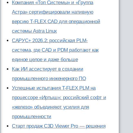
Компания «Топ Системы» и «Группа
Астра» сертифицировали нативную
версию T-FLEX CAD для операционной
системы Astra Linux
САРУС+ 2026.2: российская PLM-
система, где CAD и PDM работают как
единое целое и даже больше
Как ИИ ассистирует в создании
промышленного инженерного ПО
Успешные испытания T-FLEX PLM на
процессоре «Иртыш»: российский софт и
«железо» объединяют усилия для
промышленности
Старт продаж C3D Viewer Pro — решения