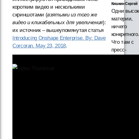
Кишкин Сергей
коротким видео и несколькими
Одни высо
скриншотами (
взятыми из того же
материи,
видео и кликабельных для увеличения
):
ничего
их источник – вышеупомянутая статья
конкретного
Introducing Onshape Enterprise. By: Dave
Что там с
Corcoran. May 23, 2018
.
пресс-
формами?
Единый цифр
контур для
промышленно
репортаж с
Форума T‑FL
PLM 2026
·
2
weeks ago
Sergei Sanin
Один
нескромны
вопрос - де