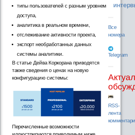
интерв
типы пользователей с разным уровнем
доступа,
аналитика в реальном времени,
Все
отслеживание активности проекта,
номера
экспорт необработанных данных
системы аналитики.
Telegram
В статье Дейва Коркорана приводятся
также сведения о ценах на новую
Актуа
конфигурацию системы:
обсуж
RSS-
лента
комментар
Перечисленные возможности
иллюстрируются приводимым ниже