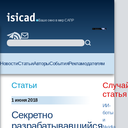
Ваше окно в мир САПР
Новости
Статьи
Авторы
События
Рекламодателям
Статьи
Случа
статья
1 июня 2018
ИИ-
Секретно
боты
и
разрабатывавшийся
Nvidia