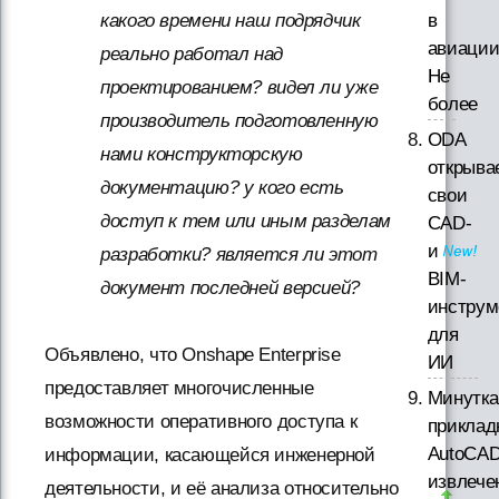
какого времени наш подрядчик
в
авиации
реально работал над
Не
проектированием? видел ли уже
более
производитель подготовленную
ODA
нами конструкторскую
открыва
документацию? у кого есть
свои
доступ к тем или иным разделам
CAD-
и
разработки? является ли этот
BIM-
документ последней версией?
инструм
для
Объявлено, что Onshape Enterprise
ИИ
предоставляет многочисленные
Минутка
возможности оперативного доступа к
приклад
AutoCAD
информации, касающейся инженерной
извлече
деятельности, и её анализа относительно