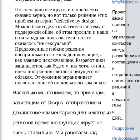
info@isicad.ru
Проект
isicad
нацелен
на
укрепление
контактов
между
разработчика
поставщикам
и
потребителя
промышленн
решений
Насколько мы понимаем, по причинам,
в
областях
зависящим от Disqus, отображение и
PLM
и
добавление комментариев для некоторых
ERP...
регионов временно функционирует не
Подробнее
очень стабильно. Мы работаем над
Информация