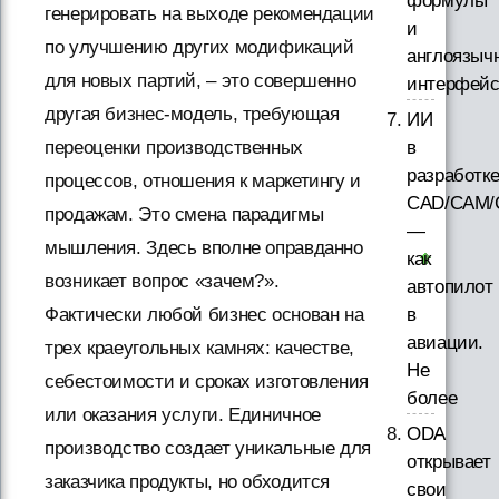
формулы
генерировать на выходе рекомендации
и
по улучшению других модификаций
англоязыч
для новых партий, – это совершенно
интерфей
другая бизнес-модель, требующая
ИИ
в
переоценки производственных
разработк
процессов, отношения к маркетингу и
CAD/CAM/
продажам. Это смена парадигмы
—
мышления. Здесь вполне оправданно
как
возникает вопрос «зачем?».
автопилот
в
Фактически любой бизнес основан на
авиации.
трех краеугольных камнях: качестве,
Не
себестоимости и сроках изготовления
более
или оказания услуги. Единичное
ODA
производство создает уникальные для
открывает
заказчика продукты, но обходится
свои