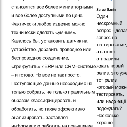
становятся все более миниатюрными
Sergei Sanin
и все более доступными по цене.
Один
нескромный
Фактически любое изделие можно
вопрос - дела
технически сделать «умным».
запрос на
Казалось бы, установить датчик на
тестирование
устройство, добавить проводное или
а в ответ
беспроводное соединение,
отправили
ждать новый
«прикрутить» к ERP или CRM–системе
релиз, это уж
– и готово. Но все не так просто.
тот релиз
Поступающие данные необходимо не
который можн
только собрать, не только правильным
тестировать,
образом классифицировать и
или надо ещё
подождать?
обработать, но также эффективно
Насколько
анализировать, заставляя
хорошо
информацию работать на повышение