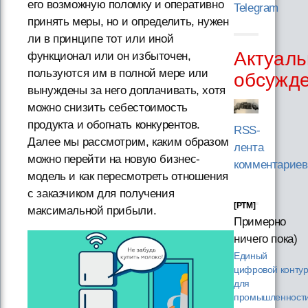
его возможную поломку и оперативно
Telegram
принять меры, но и определить, нужен
ли в принципе тот или иной
Актуаль
функционал или он избыточен,
пользуются им в полной мере или
обсужд
вынуждены за него доплачивать, хотя
можно снизить себестоимость
продукта и обогнать конкурентов.
RSS-
Далее мы рассмотрим, каким образом
лента
можно перейти на новую бизнес-
комментариев
модель и как пересмотреть отношения
с заказчиком для получения
[PTM]
максимальной прибыли.
Примерно
ничего пока)
Единый
цифровой конту
для
промышленности