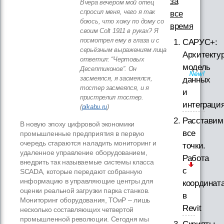
за
Вчера вечером мой отец
спросил меня, чего я так
все
боюсь, что хожу по дому со
время
своим Colt 1911 в руках? Я
посмотрел ему в глаза и с
САРУС+:
серьёзным выражениям лица
Архитектур
ответил: “Чертовых
модель
Десептиконов”. Он
засмеялся, я засмеялся,
данных
тостер засмеялся, и я
и
пристрелил тостер.
интеграци
(
pikabu.ru
)
Расставим
В новую эпоху цифровой экономики
все
промышленные предприятия в первую
очередь стараются наладить мониторинг и
точки.
удаленное управление оборудованием,
Работа
внедрить так называемые системы класса
с
SCADA, которые
передают собранную
информацию в управляющие центры для
координат
оценки реальной загрузки парка станков.
в
Мониторинг оборудования, ТОиР – лишь
Revit
несколько составляющих четвертой
промышленной революции. Сегодня мы