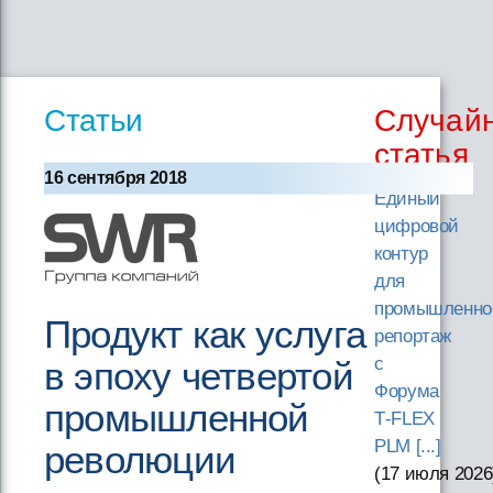
Статьи
Случай
статья
16 сентября 2018
Единый
цифровой
контур
для
промышленно
Продукт как услуга
репортаж
с
в эпоху четвертой
Форума
промышленной
T‑FLEX
PLM [...]
революции
(17 июля 2026