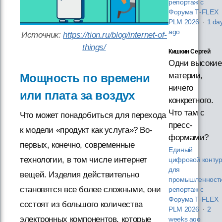
репортаж с
Форума T‑FLEX
PLM 2026
·
1 da
ago
Источник:
https://tion.ru/blog/internet-of-
things/
Кишкин Сергей
Одни высокие
материи,
Мощность по времени
ничего
или плата за воздух
конкретного.
Что там с
Что может понадобиться для перехода
пресс-
к модели «продукт как услуга»? Во-
формами?
первых, конечно, современные
Единый
технологии, в том числе интернет
цифровой конту
для
вещей. Изделия действительно
промышленности
становятся все более сложными, они
репортаж с
Форума T‑FLEX
состоят из большого количества
PLM 2026
·
2
электронных компонентов, которые
weeks ago