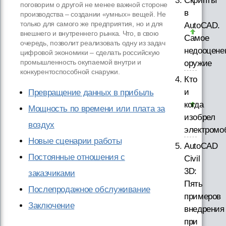
Скрипты
поговорим о другой не менее важной стороне
в
производства – создании «умных» вещей. Не
только для самого же предприятия, но и для
AutoCAD.
внешнего и внутреннего рынка. Что, в свою
Самое
очередь, позволит реализовать одну из задач
недооцене
цифровой экономики – сделать российскую
промышленность окупаемой внутри и
оружие
конкурентоспособной снаружи.
Кто
и
Превращение данных в прибыль
когда
Мощность по времени или плата за
изобрел
воздух
электромо
Новые сценарии работы
AutoCAD
Постоянные отношения с
Civil
3D:
заказчиками
Пять
Послепродажное обслуживание
примеров
Заключение
внедрения
при