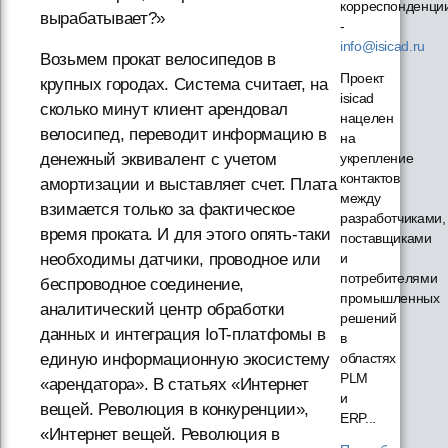
корреспонденци
вырабатывает?»
-
info@isicad.ru
Возьмем прокат велосипедов в
Проект
крупных городах. Система считает, на
isicad
сколько минут клиент арендовал
нацелен
велосипед, переводит информацию в
на
денежный эквивалент с учетом
укрепление
контактов
амортизации и выставляет счет. Плата
между
взимается только за фактическое
разработчиками,
время проката. И для этого опять-таки
поставщиками
необходимы датчики, проводное или
и
потребителями
беспроводное соединение,
промышленных
аналитический центр обработки
решений
данных и интеграция IoT-платфомы в
в
единую информационную экосистему
областях
PLM
«арендатора». В статьях «Интернет
и
вещей. Революция в конкуренции»,
ERP...
«Интернет вещей. Революция в