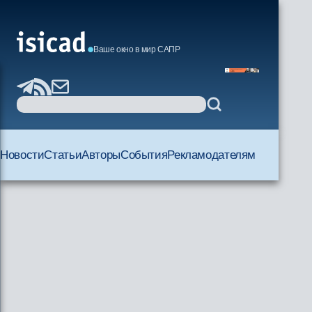
Ваше окно в мир САПР
Новости
Статьи
Авторы
События
Рекламодателям