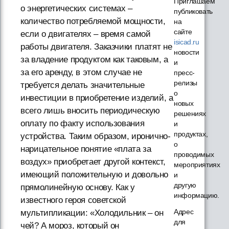
Приглашаем
о энергетических системах –
публиковать
количество потребляемой мощности,
на
сайте
если о двигателях – время самой
isicad.ru
работы двигателя. Заказчики платят не
новости
за владение продуктом как таковым, а
и
за его аренду, в этом случае не
пресс-
релизы
требуется делать значительные
о
инвестиции в приобретение изделий, а
новых
всего лишь вносить периодическую
решениях
оплату по факту использования
и
продуктах,
устройства. Таким образом, иронично-
о
нарицательное понятие «плата за
проводимых
воздух» приобретает другой контекст,
мероприятиях
имеющий положительную и довольно
и
другую
прямолинейную основу. Как у
информацию.
известного героя советской
Адрес
мультипликации: «Холодильник – он
для
чей? А мороз, который он