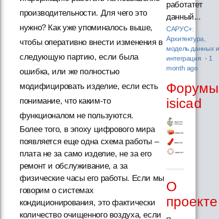
работатет
производительности. Для чего это
данный...
нужно? Как уже упоминалось выше,
САРУС+:
Архитектура,
чтобы оперативно внести изменения в
модель данных 
следующую партию, если была
интеграция
·
1
month ago
ошибка, или же полностью
Форумы
модифицировать изделие, если есть
isicad
понимание, что каким-то
функционалом не пользуются.
Более того, в эпоху цифрового мира
появляется еще одна схема работы –
плата не за само изделие, не за его
ремонт и обслуживание, а за
физические часы его работы. Если мы
О
говорим о системах
проекте
кондиционирования, это фактически
количество очищенного воздуха, если