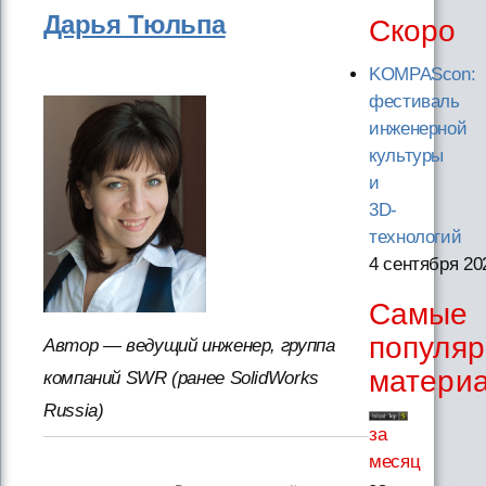
Дарья Тюльпа
Скоро
KOMPAScon:
фестиваль
инженерной
культуры
и
3D-
технологий
4 сентября 20
Самые
популя
Автор — ведущий инженер, группа
матери
компаний SWR (ранее SolidWorks
Russia)
за
месяц