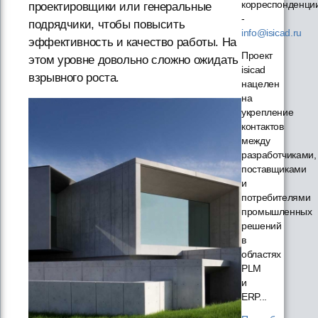
корреспонденци
проектировщики или генеральные
-
подрядчики, чтобы повысить
info@isicad.ru
эффективность и качество работы. На
Проект
этом уровне довольно сложно ожидать
isicad
взрывного роста.
нацелен
на
укрепление
контактов
между
разработчиками,
поставщиками
и
потребителями
промышленных
решений
в
областях
PLM
и
ERP...