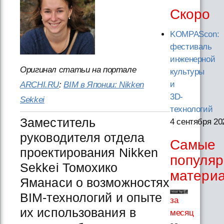
Скоро
KOMPAScon:
фестиваль
инженерной
Оригинал статьи на портале
культуры
и
ARCHI.RU
:
BIM в Японии: Nikken
3D-
Sekkei
технологий
Заместитель
4 сентября 20
руководителя отдела
Самые
проектирования Nikken
популя
Sekkei Томохико
матери
Яманаси о возможностях
BIM-технологий и опыте
за
их использования в
месяц