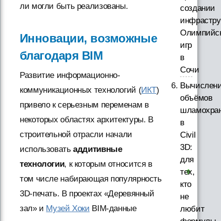
ли могли быть реализованы.
создании
инфрастру
Олимпийс
Инновации, возможные
игр
благодаря BIM
в
Сочи
Развитие информационно-
Вычислен
коммуникационных технологий (
ИКТ
)
объёмов
привело к серьезным переменам в
шламохра
некоторых областях архитектуры. В
в
строительной отрасли начали
Civil
3D:
использовать
аддитивные
для
технологии
, к которым относится в
тех,
том числе набирающая популярность
кто
3D-печать. В проектах «Деревянный
не
зал» и
Музей Хоки
BIM-данные
любит