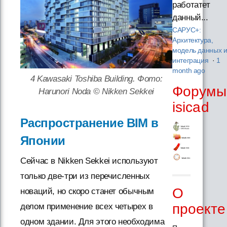
работатет
данный...
САРУС+:
Архитектура,
модель данных 
интеграция
·
1
month ago
4 Kawasaki Toshiba Building. Фото:
Форумы
Harunori Noda © Nikken Sekkei
isicad
Распространение BIM в
Японии
Сейчас в Nikken Sekkei используют
только две-три из перечисленных
О
новаций, но скоро станет обычным
проекте
делом применение всех четырех в
одном здании. Для этого необходима