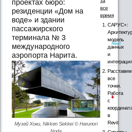
за
проектах бюро:
все
резиденции «Дом на
время
воде» и здании
САРУС+:
пассажирского
Архитектур
терминала № 3
модель
международного
данных
аэропорта Нарита.
и
интеграци
Расставим
все
точки.
Работа
с
координат
в
Revit
Музей Хоки, Nikken Sekkei © Harunori
Noda