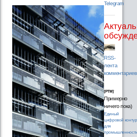
Telegram
Актуаль
обсужд
RSS-
лента
комментариев
[PTM]
Примерно
ничего пока)
Единый
цифровой конту
для
промышленности