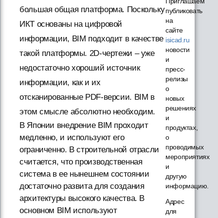
Приглашаем
большая общая платформа. Поскольку
публиковать
на
ИКТ основаны на цифровой
сайте
информации, BIM подходит в качестве
isicad.ru
новости
такой платформы. 2D-чертежи – уже
и
недостаточно хороший источник
пресс-
релизы
информации, как и их
о
отсканированные PDF-версии. BIM в
новых
решениях
этом смысле абсолютно необходим.
и
В Японии внедрение BIM проходит
продуктах,
медленно, и используют его
о
проводимых
ограниченно. В строительной отрасли
мероприятиях
считается, что производственная
и
система в ее нынешнем состоянии
другую
достаточно развита для создания
информацию.
архитектуры высокого качества. В
Адрес
основном BIM используют
для