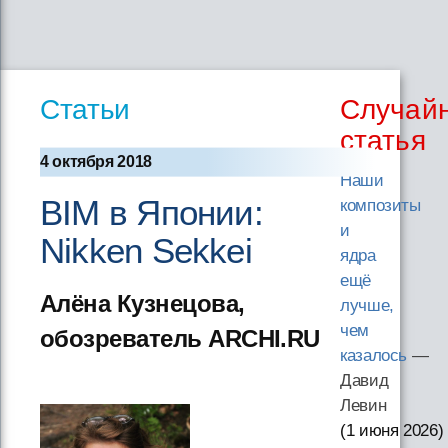
Статьи
Случай
статья
4 октября 2018
Наши
BIM в Японии:
композиты
и
Nikken Sekkei
ядра
ещё
Алёна Кузнецова,
лучше,
чем
обозреватель ARCHI.RU
казалось
—
Давид
Левин
(1 июня 2026
)