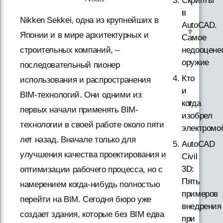
Скрипты
в
Nikken Sekkei, одна из крупнейших в
AutoCAD.
Японии и в мире архитектурных и
Самое
недооцене
строительных компаний, –
оружие
последовательный пионер
Кто
использования и распространения
и
BIM-технологий. Они одними из
когда
первых начали применять BIM-
изобрел
технологии в своей работе около пяти
электромо
лет назад. Вначале только для
AutoCAD
улучшения качества проектирования и
Civil
3D:
оптимизации рабочего процесса, но с
Пять
намерением когда-нибудь полностью
примеров
перейти на BIM. Сегодня бюро уже
внедрения
создает здания, которые без BIM едва
при