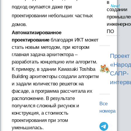
в
подход окупается даже при
создании
проектировании небольших частных
промышле
инженерно
домов.
ПО
Автоматизированное
проектирование
благодаря ИКТ может
стать новым методом, при котором
главная задача архитектора –
Проект
разработать концепцию или алгоритм.
«Народ
К примеру, в здании Kawasaki Toshiba
САПР-
Building архитекторы создали алгоритм
интерв
и задали количество решеток на
фасаде, а программа рассчитала их
расположение. В результате
Все
получился сложный рисунок и
номера
конструкция, а стоимость
проектирования при этом
уменьшилась.