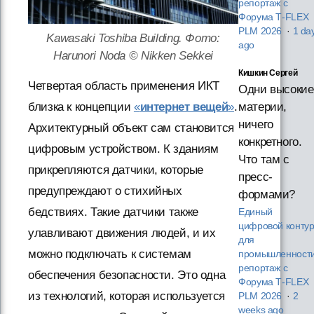
репортаж с
Форума T‑FLEX
PLM 2026
·
1 da
Kawasaki Toshiba Building. Фото:
ago
Harunori Noda © Nikken Sekkei
Кишкин Сергей
Четвертая область применения ИКТ
Одни высокие
близка к концепции
«
интернет вещей
»
.
материи,
ничего
Архитектурный объект сам становится
конкретного.
цифровым устройством. К зданиям
Что там с
прикрепляются датчики, которые
пресс-
предупреждают о стихийных
формами?
бедствиях.
Такие датчики также
Единый
цифровой конту
улавливают движения людей, и их
для
можно подключать к системам
промышленности
репортаж с
обеспечения безопасности. Это одна
Форума T‑FLEX
из технологий, которая используется
PLM 2026
·
2
weeks ago