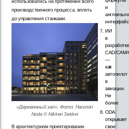
формулы
использовались на протяжении всего
и
производственного процесса, вплоть
англоязыч
до управления станками.
интерфей
ИИ
в
разработк
CAD/CAM/
—
как
автопилот
в
авиации.
Не
более
«Деревянный зал». Фото: Harunori
ODA
Noda © Nikken Sekkei
открывает
свои
В архитектурном проектировании