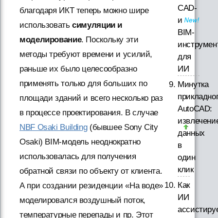
CAD-
благодаря ИКТ теперь можно шире
и
использовать
симуляции и
BIM-
моделирование
. Поскольку эти
инструмен
методы требуют времени и усилий,
для
ИИ
раньше их было целесообразно
применять только для больших по
Минутка
прикладно
площади зданий и всего несколько раз
AutoCAD:
в процессе проектирования. В случае
извлечени
NBF Osaki Building
(бывшее Sony City
данных
Osaki) BIM-модель неоднократно
в
использовалась для получения
один
клик
обратной связи по объекту от клиента.
Как
А при создании резиденции «На воде»
ИИ
моделировался воздушный поток,
ассистиру
температурные перепады и пр. Этот