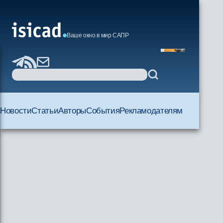
Ваше окно в мир САПР
Новости
Статьи
Авторы
События
Рекламодателям