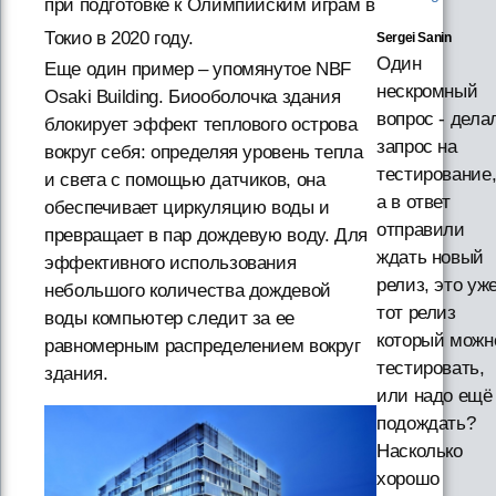
при подготовке к Олимпийским играм в
Токио в 2020 году.
Sergei Sanin
Один
Еще один пример – упомянутое NBF
нескромный
Osaki Building. Биооболочка здания
вопрос - дела
блокирует эффект теплового острова
запрос на
вокруг себя: определяя уровень тепла
тестирование
и света с помощью датчиков, она
а в ответ
обеспечивает циркуляцию воды и
отправили
превращает в пар дождевую воду. Для
ждать новый
эффективного использования
релиз, это уж
небольшого количества дождевой
тот релиз
воды компьютер следит за ее
который можн
равномерным распределением вокруг
тестировать,
здания.
или надо ещё
подождать?
Насколько
хорошо