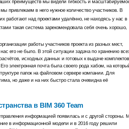
 наших преимуществ мы видели гибкость и масштабируемо
мы привлекаем в него нужное количество участников. В
них работают над проектами удалённо, не находясь у нас в
тами такая система зарекомендовала себя очень хорошо,
рганизации работы участников проекта из разных мест,
нас его не было. В этой ситуации задача по хранению все
расчётов, исходных данных и готовых к выдаче комплектов
Его электронная почта была своего рода хабом, на которы
структуре папок на файловом сервере компании. Для
има, но даже и на них быстро стала очевидна её
транства в BIM 360 Team
управления информацией появилась и с другой стороны. 
ание в информационной модели и в 2016 году решили