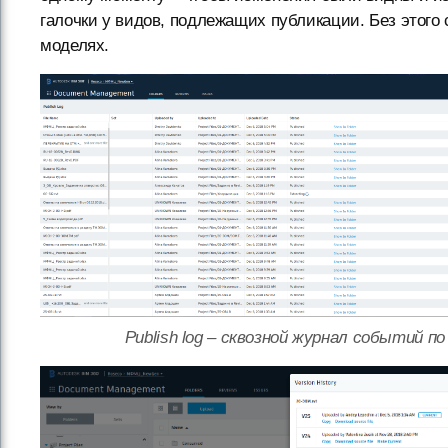
галочки у видов, подлежащих публикации. Без этого
моделях.
Publish log – сквозной журнал событий п