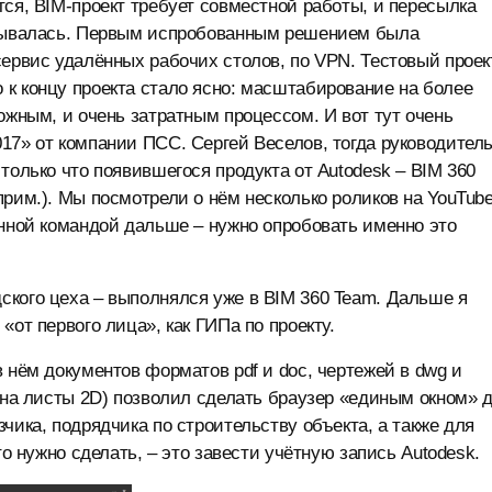
тся, BIM-проект требует совместной работы, и пересылка
исывалась. Первым испробованным решением была
сервис удалённых рабочих столов, по VPN. Тестовый проек
к концу проекта стало ясно: масштабирование на более
ожным, и очень затратным процессом. И вот тут очень
17» от компании ПСС. Сергей Веселов, тогда руководител
только что появившегося продукта от Autodesk – BIM 360
рим.). Мы посмотрели о нём несколько роликов на YouTube
ённой командой дальше – нужно опробовать именно это
ского цеха – выполнялся уже в BIM 360 Team. Дальше я
«от первого лица», как ГИПа по проекту.
 нём документов форматов pdf и doc, чертежей в dwg и
х на листы 2D) позволил сделать браузер «единым окном» 
чика, подрядчика по строительству объекта, а также для
то нужно сделать, – это завести учётную запись Autodesk.