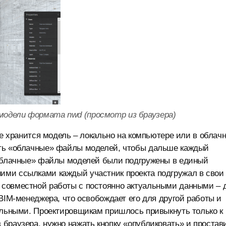
 модели формата nwd (просмотр из браузера)
де хранится модель – локально на компьютере или в облач
ать «облачные» файлы моделей, чтобы дальше каждый
«облачные» файлы моделей были подгружены в единый
ими ссылками каждый участник проекта подгружал в свои
 совместной работы с постоянно актуальными данными – 
BIM-менеджера, что освобождает его для другой работы и
уальными. Проектировщикам пришлось привыкнуть только к
браузера, нужно нажать кнопку «опубликовать» и простав