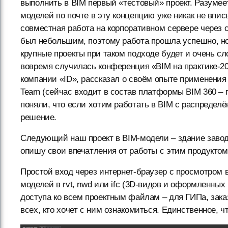
выполнить в BIM первый «тестовый» проект. Разумее
моделей по почте в эту концепцию уже никак не вп
совместная работа на корпоративном сервере через 
был небольшим, поэтому работа прошла успешно, но 
крупные проекты при таком подходе будет и очень сл
вовремя случилась конференция «BIM на практике-20
компании «ID», рассказал о своём опыте применения 
Team (сейчас входит в состав платформы BIM 360 – п
поняли, что если хотим работать в BIM с распредел
решение.
Следующий наш проект в BIM-модели – здание завод
опишу свои впечатления от работы с этим продуктом 
Простой вход через интернет-браузер с просмотром в
моделей в rvt, nwd или ifc (3D-видов и оформленны
доступа ко всем проектным файлам – для ГИПа, заказ
всех, кто хочет с ним ознакомиться. Единственное, ч