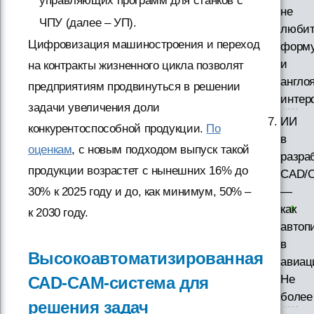
управляющих программ для станков с
не
ЧПУ (далее – УП).
люби
Цифровизация машиностроения и переход
форм
и
на контракты жизненного цикла позволят
англо
предприятиям продвинуться в решении
интер
задачи увеличения доли
ИИ
конкурентоспособной продукции.
По
в
оценкам
, с новым подходом выпуск такой
разра
продукции возрастет с нынешних 16% до
CAD/
30% к 2025 году и до, как минимум, 50% –
—
как
к 2030 году.
автоп
в
Высокоавтоматизированная
авиац
Не
САD-CAM-система для
более
решения задач