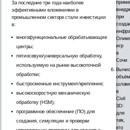
приме
За последние три года наиболее
внедр
эффективными вложениями в
при
промышленном секторе стали инвестиции
созда
в:
инфра
многофункциональные обрабатывающие
Олим
игр
центры;
в
пятиосевую/универсальную обработку,
Сочи
используемую на рынке высокоточной
Вычис
обработки;
объём
быстросменные инструмент/крепление;
шлам
в
высокоскоростную механическую
Civil
обработку (HSM);
3D:
программное обеспечение (ПО) для
для
тех,
создания, симуляции и проверки
кто