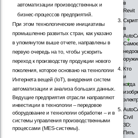
в
автоматизации производственных и
Revit
бизнес-процессов предприятий.
Скрип
При этом технологические инициативы
в
промышленно развитых стран, как указано
AutoC
в упомянутом выше отчете, направлены в
Само
недоо
первую очередь на то, чтобы ускорить
оружи
переход к производству продукции нового
Кто
поколения, которое основано на технологии
и
Интернета вещей (IoT), внедрения систем
когда
автоматизации и анализа больших данных.
изобр
Ведущие предприятия отрасли направляют
элект
инвестиции в технологии – передовое
AutoC
оборудование и технологии обработки – и в
Civil
системы управления производственными
3D:
процессами (MES-системы).
Пять