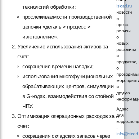
isicad.ru
технологий обработки;
новости
прослеживаемости производственной
и
пресс-
цепочки «деталь > процесс >
релизы
изготовление».
о
новых
Увеличение использования активов за
решениях
и
счет:
продуктах,
сокращения времени наладки;
о
проводимы
использования многофункциональных
мероприят
обрабатывающих центров, симуляции
и
другую
в G-кодах, взаимодействия со стойкой
информац
ЧПУ.
Адрес
для
Оптимизация операционных расходов за
корреспон
счет:
-
info@isicad.
сокращения складских запасов через