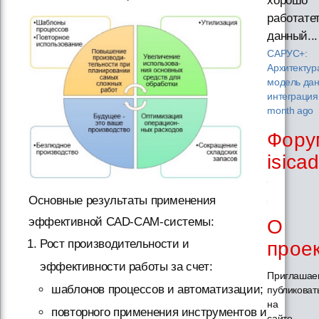
хорошо
работате
данный...
САРУС+:
Архитектур
модель дан
интеграци
month ago
Фору
isica
Основные результаты применения
эффективной САD-CAM-системы:
О
Рост производительности и
прое
эффективности работы за счет:
Приглашае
шаблонов процессов и автоматизации;
публиковат
на
повторного применения инструментов и
сайте