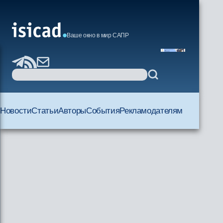
Ваше окно в мир САПР
Новости
Статьи
Авторы
События
Рекламодателям