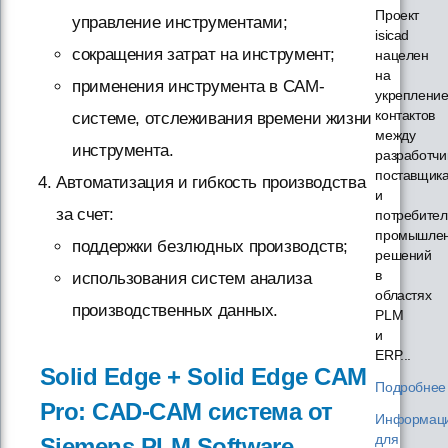
Проект
управление инструментами;
isicad
сокращения затрат на инструмент;
нацелен
на
применения инструмента в САМ-
укреплени
контактов
системе, отслеживания времени жизни
между
инструмента.
разработчи
поставщик
Автоматизация и гибкость производства
и
за счет:
потребите
промышле
поддержки безлюдных производств;
решений
в
использования систем анализа
областях
производственных данных.
PLM
и
ERP...
Solid Edge + Solid Edge CAM
Подробнее
Pro: CAD-CAM система от
Информац
для
Siemens PLM Software