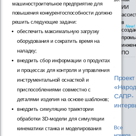
машиностроительное предприятие для
ИИ
повышения конкурентоспособности должно
ассис
решить следующие задачи:
в
созда
обеспечить максимальную загрузку
промы
оборудования и сократить время на
инжен
наладку;
ПО
внедрить сбор информации о продуктах
и процессах для контроля и управления
Проект
инструментальной оснасткой и
«Народ
приспособлениями совместно с
САПР-
деталями изделия на основе шаблонов;
интерв
внедрить симуляцию траектории
обработки 3D-модели для симуляции
Все
кинематики станка и моделирования
номера