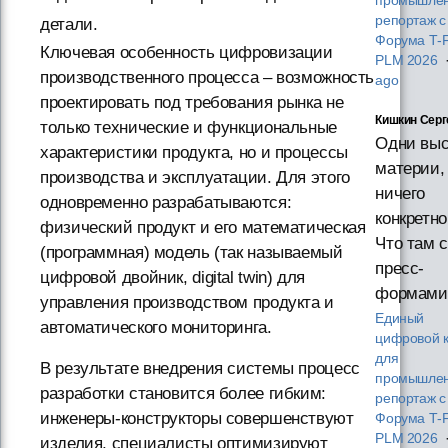
промышлен
репортаж с
детали.
Форума T‑
Ключевая особенность цифровизации
PLM 2026
производственного процесса – возможность
ago
проектировать под требования рынка не
Кишкин Серг
только технические и функциональные
Одни выс
характеристики продукта, но и процессы
материи,
производства и эксплуатации. Для этого
ничего
одновременно разрабатываются:
конкретно
физический продукт и его математическая
Что там с
(программная) модель (так называемый
пресс-
цифровой двойник, digital twin) для
формами
управления производством продукта и
Единый
автоматического мониторинга.
цифровой к
для
В результате внедрения системы процесс
промышлен
разработки становится более гибким:
репортаж с
инженеры-конструкторы совершенствуют
Форума T‑
PLM 2026
изделия, специалисты оптимизируют