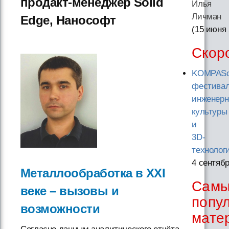
продакт-менеджер Solid
Илья
Личман
Edge, Нанософт
(15 июня
Скор
KOMPASc
фестива
инженерн
культуры
и
3D-
технолог
4 сентяб
Металлообработка в XXI
Сам
веке – вызовы и
попу
возможности
мате