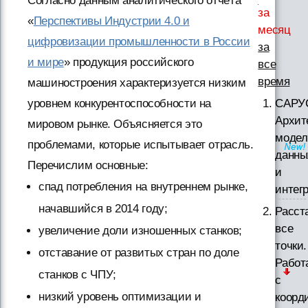
Согласно данным аналитического отчёта
за
«
Перспективы Индустрии 4.0 и
месяц
цифровизации промышленности в России
за
и мире
» продукция российского
все
время
машиностроения характеризуется низким
уровнем конкурентоспособности на
САРУ
Архит
мировом рынке. Объясняется это
модел
проблемами, которые испытывает отрасль.
данны
Перечислим основные:
и
спад потребления на внутреннем рынке,
интег
начавшийся в 2014 году;
Расст
все
увеличение доли изношенных станков;
точки.
отставание от развитых стран по доле
Работ
станков с ЧПУ;
с
низкий уровень оптимизации и
коорд