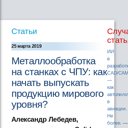
Статьи
Случ
стать
25 марта 2019
ИИ
Металлообработка
в
разработ
на станках с ЧПУ: как
CAD/CAM
начать выпускать
—
как
продукцию мирового
автопило
уровня?
в
авиации.
Не
Александр Лебедев,
более.
—