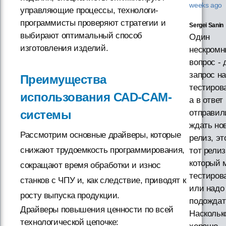
weeks ago
управляющие процессы, технологи-
программисты проверяют стратегии и
Sergei Sanin
выбирают оптимальный способ
Один
изготовления изделий.
нескром
вопрос - 
запрос на
Преимущества
тестиров
использования САD-CAM-
а в ответ
системы
отправил
ждать но
Рассмотрим основные драйверы, которые
релиз, эт
снижают трудоемкость программирования,
тот релиз
который 
сокращают время обработки и износ
тестиров
станков с ЧПУ и, как следствие, приводят к
или надо
росту выпуска продукции.
подождат
Драйверы повышения ценности по всей
Наскольк
технологической цепочке: