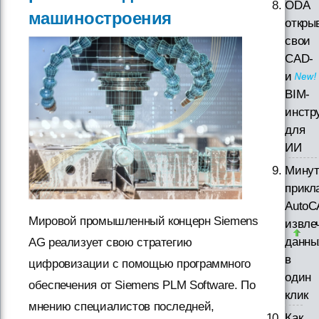
ODA
машиностроения
откры
свои
CAD-
и
BIM-
инстр
для
ИИ
Минут
прикл
AutoC
Мировой промышленный концерн Siemens
извле
данны
AG реализует свою стратегию
в
цифровизации с помощью программного
один
обеспечения от Siemens PLM Software. По
клик
мнению специалистов последней,
Как