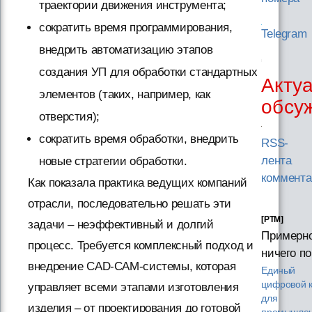
траектории движения инструмента;
сократить время программирования,
Telegram
внедрить автоматизацию этапов
создания УП для обработки стандартных
Акту
элементов (таких, например, как
обсу
отверстия);
сократить время обработки, внедрить
RSS-
лента
новые стратегии обработки.
коммента
Как показала практика ведущих компаний
отрасли, последовательно решать эти
[PTM]
задачи – неэффективный и долгий
Примерн
процесс. Требуется комплексный подход и
ничего по
внедрение CAD-CAM-системы, которая
Единый
цифровой к
управляет всеми этапами изготовления
для
изделия – от проектирования до готовой