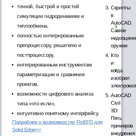
точной, быстрой и простой
Скрипты
в
симуляции гидродинамики и
AutoCAD.
теплообмена,
Самое
полностью интегрированным
недооцене
препроцессору, решателю и
оружие
постпроцессору,
Кто
и
интегрированным инструментам
когда
параметризации и сравнения
изобрел
проектов,
электромо
возможности цифрового анализа
AutoCAD
Civil
типа «что если»,
3D:
интуитивно понятному интерфейсу.
Пять
Подробнее о возможностях FloEFD для
примеров
Solid Edge>>
внедрения