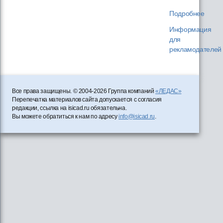
Подробнее
Информация
для
рекламодателей
Все права защищены. © 2004-2026 Группа компаний
«ЛЕДАС»
Перепечатка материалов сайта допускается с согласия
редакции, ссылка на isicad.ru обязательна.
Вы можете обратиться к нам по адресу
info@isicad.ru
.