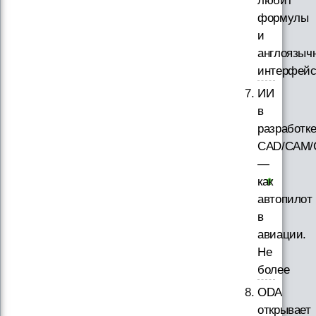
любит
формулы
и
англоязыч
интерфей
ИИ
в
разработк
CAD/CAM/
—
как
автопилот
в
авиации.
Не
более
ODA
открывает