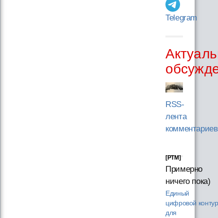
Telegram
Актуаль
обсужд
RSS-
лента
комментариев
[PTM]
Примерно
ничего пока)
Единый
цифровой конту
для