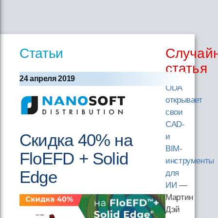
Статьи
Случай
статья
24 апреля 2019
ODA
открывает
свои
CAD-
Скидка 40% на
и
BIM-
FloEFD + Solid
инструменты
Edge
для
ИИ
—
Мартин
Дэй