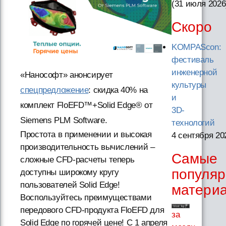
(31 июля 2026
Скоро
KOMPAScon:
фестиваль
инженерной
«Нанософт» анонсирует
культуры
спецпредложение
: скидка 40% на
и
комплект FloEFD™+Solid Edge® от
3D-
Siemens PLM Software.
технологий
Простота в применении и высокая
4 сентября 20
производительность вычислений –
Самые
сложные CFD-расчеты теперь
популя
доступны широкому кругу
пользователей Solid Edge!
матери
Воспользуйтесь преимуществами
передового СFD-продукта FloEFD для
за
Solid Edge по горячей цене! C 1 апреля