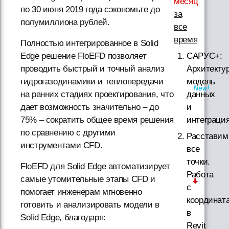
месяц
по 30 июня 2019 года сэкономьте до
за
полумиллиона рублей.
все
время
Полностью интегрированное в Solid
САРУС+:
Edge решение FloEFD позволяет
Архитектур
проводить быстрый и точный анализ
модель
гидрогазодинамики и теплопередачи
данных
на ранних стадиях проектирования, что
и
дает возможность значительно – до
интеграци
75% – сократить общее время решения
по сравнению с другими
Расставим
инструментами CFD.
все
точки.
FloEFD для Solid Edge автоматизирует
Работа
самые утомительные этапы CFD и
с
помогает инженерам мгновенно
координат
готовить и анализировать модели в
в
Solid Edge, благодаря:
Revit