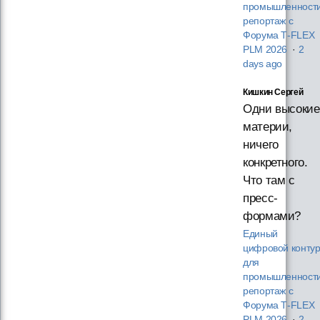
промышленности
репортаж с
Форума T‑FLEX
PLM 2026
·
2
days ago
Кишкин Сергей
Одни высокие
материи,
ничего
конкретного.
Что там с
пресс-
формами?
Единый
цифровой конту
для
промышленности
репортаж с
Форума T‑FLEX
PLM 2026
·
2