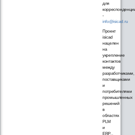
для
корреспонденци
-
info@isicad.ru
Проект
isicad
нацелен
на
укрепление
контактов
между
разработчиками,
поставщиками
и
потребителями
промышленных
решений
в
областях
PLM
и
ERP...