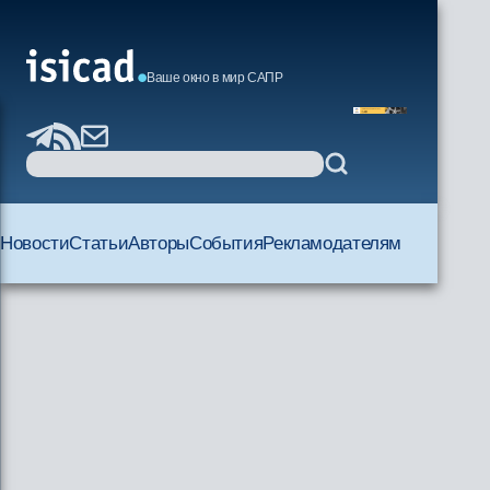
Ваше окно в мир САПР
Новости
Статьи
Авторы
События
Рекламодателям