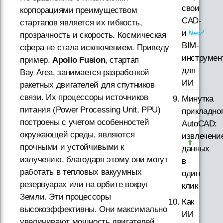
свои
корпорациями преимуществом
CAD-
стартапов является их гибкость,
и
прозрачность и скорость. Космическая
BIM-
сфера не стала исключением. Приведу
инструмен
пример.
Apollo Fusion
, стартап
для
Bay Area, занимается разработкой
ИИ
ракетных двигателей для спутников
связи. Их процессоры источников
Минутка
питания (Power Processing Unit, PPU)
прикладно
построены с учетом особенностей
AutoCAD:
окружающей среды, являются
извлечени
прочными и устойчивыми к
данных
излучению, благодаря этому они могут
в
работать в тепловых вакуумных
один
резервуарах или на орбите вокруг
клик
Земли. Эти процессоры
Как
высокоэффективны. Они максимально
ИИ
увеличивают мощность двигателей