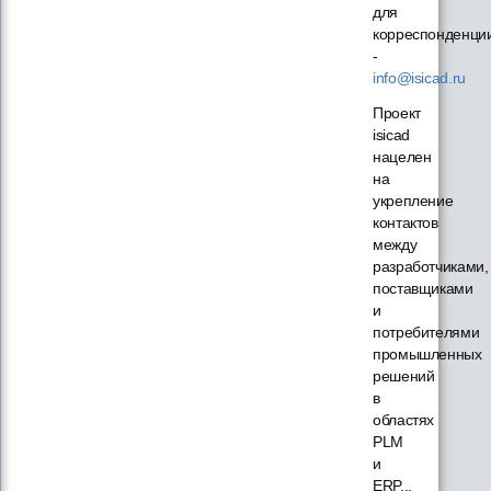
для
корреспонденци
-
info@isicad.ru
Проект
isicad
нацелен
на
укрепление
контактов
между
разработчиками,
поставщиками
и
потребителями
промышленных
решений
в
областях
PLM
и
ERP...