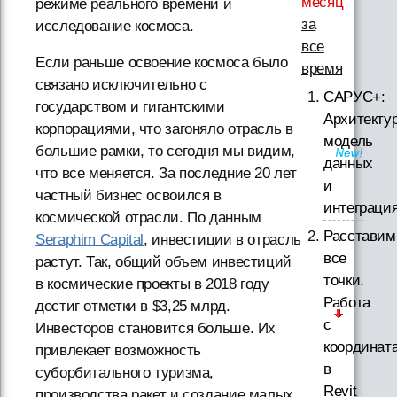
месяц
режиме реального времени и
за
исследование космоса.
все
Если раньше освоение космоса было
время
связано исключительно с
САРУС+:
государством и гигантскими
Архитектур
корпорациями, что загоняло отрасль в
модель
большие рамки, то сегодня мы видим,
данных
что все меняется. За последние 20 лет
и
частный бизнес освоился в
интеграци
космической отрасли. По данным
Расставим
Seraphim Capital
, инвестиции в отрасль
все
растут. Так, общий объем инвестиций
точки.
в космические проекты в 2018 году
Работа
достиг отметки в $3,25 млрд.
с
Инвесторов становится больше. Их
координат
привлекает возможность
в
суборбитального туризма,
Revit
производства ракет и создание малых