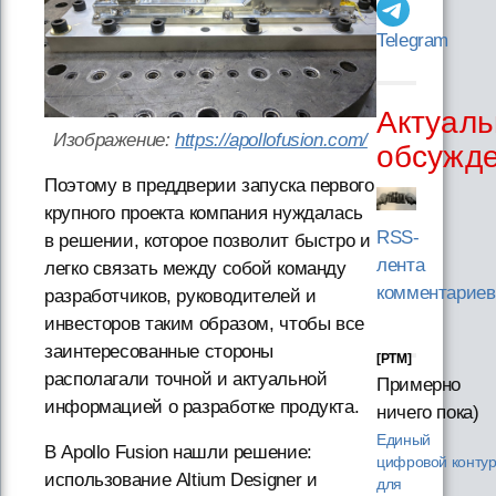
Telegram
Актуаль
Изображение:
https://apollofusion.com/
обсужд
Поэтому в преддверии запуска первого
крупного проекта компания нуждалась
RSS-
в решении, которое позволит быстро и
лента
легко связать между собой команду
комментариев
разработчиков, руководителей и
инвесторов таким образом, чтобы все
заинтересованные стороны
[PTM]
располагали точной и актуальной
Примерно
информацией о разработке продукта.
ничего пока)
Единый
В Apollo Fusion нашли решение:
цифровой конту
использование Altium Designer и
для