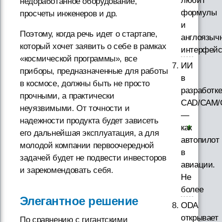
любит
недоработанное оборудование,
формулы
просчеты инженеров и др.
и
Поэтому, когда речь идет о стартапе,
англоязыч
который хочет заявить о себе в рамках
интерфей
«космической программы», все
ИИ
приборы, предназначенные для работы
в
в космосе, должны быть не просто
разработк
прочными, а практически
CAD/CAM/
неуязвимыми. От точности и
—
надежности продукта будет зависеть
как
его дальнейшая эксплуатация, а для
автопилот
молодой компании первоочередной
в
задачей будет не подвести инвесторов
авиации.
и зарекомендовать себя.
Не
более
Элегантное решение
ODA
открывает
По сравнению с гигантскими