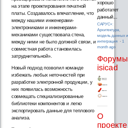
хорошо
на этапе проектирования печатной
работатет
платы. Создавалось впечатление, что
данный...
между нашими инженерами-
САРУС+:
электрониками и инженерами-
Архитектура,
механиками существовала стена,
модель данных 
между ними не было должной связи, и
интеграция
·
1
month ago
совместная работа становилась
затруднительной».
Форумы
isicad
Новый подход позволил команде
избежать любых неточностей при
разработке электронной продукции, у
них появилась возможность
совмещать специализированные
библиотеки компонентов и легко
экспортировать данные для теплового
О
анализа.
проекте