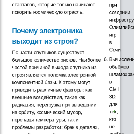
стартапов, которые только начинают
при
покорять космическую отрасль.
создании
инфрастру
Олимпийс
Почему электроника
игр
выходит из строя?
в
Сочи
По части спутников существует
Вычислен
большое количество рисков. Наиболее
объёмов
частой причиной выхода спутника из
шламохра
строя является поломка электронной
в
компонентной базы. К этому могут
Civil
приводить различные факторы: как
3D:
внешние воздействия, такие как
для
радиация, перегрузка при выведении
тех,
на орбиту, космический мусор,
кто
перепады температуры, так и
не
проблемы разработки: брак в деталях,