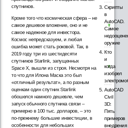
спутников.
Скрипты
в
Кроме того что космическая сфера – не
AutoCAD.
самое дешевое вложение, оно и не
Самое
самое надежное для инвестора.
недооцене
Космос непредсказуем, и любая
оружие
ошибка может стать роковой. Так, в
Кто
2019 году три из шестидесяти
и
спутников Starlink, запущенных
когда
Space X, вышли из строя. Несмотря на
изобрел
то что для Илона Маска это был
электромо
«отличный результат», а по разным
оценкам один спутник Starlink
AutoCAD
обошелся намного дешевле, чем
Civil
запуск обычного спутника связи –
3D:
примерно в 100 тыс. долларов, – это
Пять
по-прежнему большие инвестиции, в
примеров
особенности для небольших
внедрения