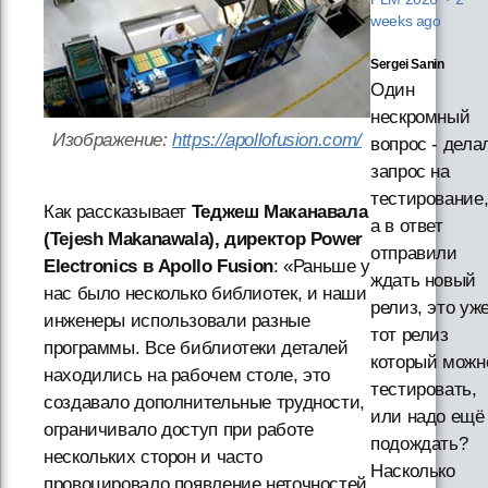
weeks ago
Sergei Sanin
Один
нескромный
Изображение:
https://apollofusion.com/
вопрос - дела
запрос на
тестирование
Как рассказывает
Теджеш Маканавала
а в ответ
(Tejesh Makanawala), директор Power
отправили
Electronics в Apollo Fusion
: «Раньше у
ждать новый
нас было несколько библиотек, и наши
релиз, это уж
инженеры использовали разные
тот релиз
программы. Все библиотеки деталей
который можн
находились на рабочем столе, это
тестировать,
создавало дополнительные трудности,
или надо ещё
ограничивало доступ при работе
подождать?
нескольких сторон и часто
Насколько
провоцировало появление неточностей