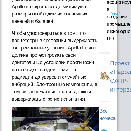
ассистиру
Apollo и сокращают до минимума
в
размеры необходимых солнечных
создании
панелей и батарей.
промышле
инженерно
Чтобы удостовериться в том, что
ПО
процессоры в состоянии выдерживать
экстремальные условия, Apollo Fusion
должна протестировать свои
Проект
двигательные установки практически
на все виды воздействий – от
«Народ
радиации до ударов и случайных
САПР-
вибраций. Электронные компоненты, в
интерв
том числе печатные платы, должны
выдерживать строгие испытания.
Все
номера