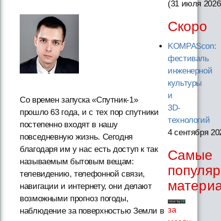
(31 июля 2026
Скоро
KOMPAScon:
фестиваль
инженерной
культуры
и
Со времен запуска «Спутник-1»
3D-
прошло 63 года, и с тех пор спутники
технологий
постепенно входят в нашу
4 сентября 20
повседневную жизнь. Сегодня
благодаря им у нас есть доступ к так
Самые
называемым бытовым вещам:
популя
телевидению, телефонной связи,
матери
навигации и интернету, они делают
возможными прогноз погоды,
за
наблюдение за поверхностью Земли в