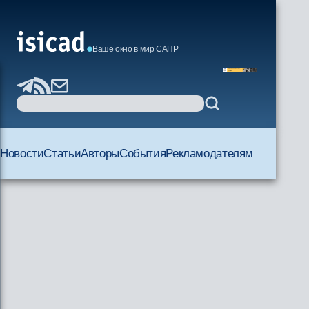
Ваше окно в мир САПР
Новости
Статьи
Авторы
События
Рекламодателям