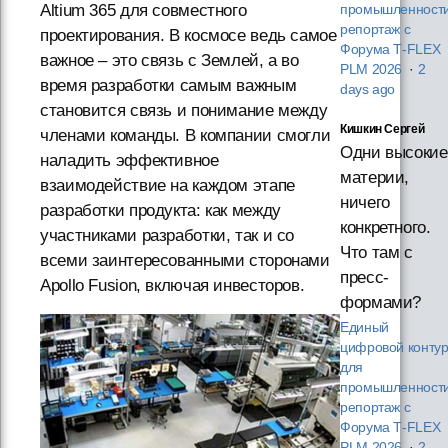
Altium 365 для совместного
промышленности
репортаж с
проектирования. В космосе ведь самое
Форума T‑FLEX
важное – это связь с Землей, а во
PLM 2026
·
2
время разработки самым важным
days ago
становится связь и понимание между
Кишкин Сергей
членами команды. В компании смогли
Одни высокие
наладить эффективное
материи,
взаимодействие на каждом этапе
ничего
разработки продукта: как между
конкретного.
участниками разработки, так и со
Что там с
всеми заинтересованными сторонами
пресс-
Apollo Fusion, включая инвесторов.
формами?
Единый
цифровой конту
для
промышленности
репортаж с
Форума T‑FLEX
PLM 2026
·
2